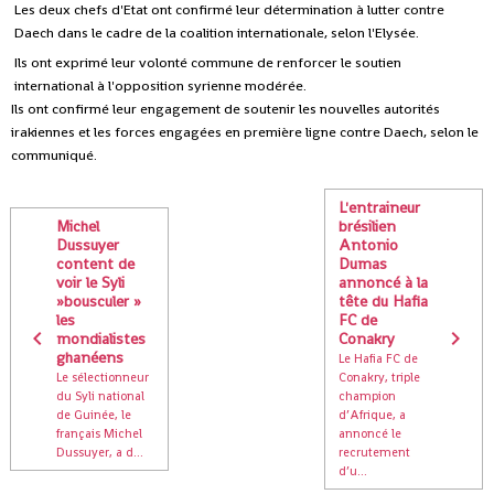
Les deux chefs d'Etat ont confirmé leur détermination à lutter contre
Daech dans le cadre de la coalition internationale, selon l'Elysée.
Ils ont exprimé leur volonté commune de renforcer le soutien
international à l'opposition syrienne modérée.
Ils ont confirmé leur engagement de soutenir les nouvelles autorités
irakiennes et les forces engagées en première ligne contre Daech, selon le
communiqué.
L'entraineur
Michel
brésilien
Dussuyer
Antonio
content de
Dumas
voir le Syli
annoncé à la
»bousculer »
tête du Hafia
les
FC de
mondialistes
Conakry
ghanéens
Le Hafia FC de
Le sélectionneur
Conakry, triple
du Syli national
champion
de Guinée, le
d’Afrique, a
français Michel
annoncé le
Dussuyer, a d...
recrutement
d’u...