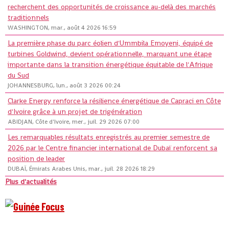
recherchent des opportunités de croissance au-delà des marchés
traditionnels
WASHINGTON, mar., août 4 2026 16:59
La première phase du parc éolien d'Ummbila Emoyeni, équipé de
turbines Goldwind, devient opérationnelle, marquant une étape
importante dans la transition énergétique équitable de l'Afrique
du Sud
JOHANNESBURG, lun., août 3 2026 00:24
Clarke Energy renforce la résilience énergétique de Capraci en Côte
d'Ivoire grâce à un projet de trigénération
ABIDJAN, Côte d'Ivoire, mer., juil. 29 2026 07:00
Les remarquables résultats enregistrés au premier semestre de
2026 par le Centre financier international de Dubaï renforcent sa
position de leader
DUBAÏ, Émirats Arabes Unis, mar., juil. 28 2026 18:29
Plus d'actualités