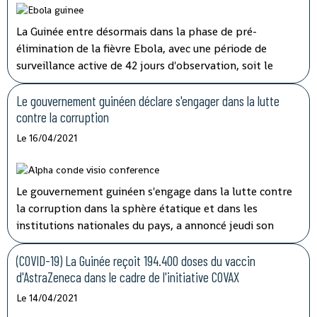
La Guinée entre désormais dans la phase de pré-
élimination de la fièvre Ebola, avec une période de
surveillance active de 42 jours d'observation, soit le
double de la période d'incubation du virus, a indiqué
mardi à la télévision nationale, Sory Condé, chargé des
Le gouvernement guinéen déclare s'engager dans la lutte
études au département surveillance à l'Agence nationale
contre la corruption
de sécurité sanitaire (ANSS).
Le 16/04/2021
Le gouvernement guinéen s'engage dans la lutte contre
la corruption dans la sphère étatique et dans les
institutions nationales du pays, a annoncé jeudi son
porte-parole, Aboubacar Sylla.
Lors de la session
ordinaire du conseil des ministres tenu par
(COVID-19) La Guinée reçoit 194.400 doses du vaccin
visioconférence, le président Alpha Condé a insisté sur
d'AstraZeneca dans le cadre de l'initiative COVAX
''la cohérence et la complémentarité qui doivent
Le 14/04/2021
caractériser les activités des structures impliquées'' dans