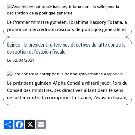
Le Premier ministre guinéen, Ibrahima Kassory Fofana, a
prononcé mercredi son discours de politique générale et
d'orientation devant les 108 députés présents sur les 114
que compte l'hémicycle guinéen.
Guinée : le président réitère ses directives de lutte contre la
corruption et l'évasion fiscale
Le 02/04/2021
Le président guinéen Alpha Condé a réitéré jeudi, lors du
Conseil des ministres, ses directives allant dans le sens
de lutter contre la corruption, la fraude, l'évasion fiscale,
le népotisme, le laisser-aller et tous ces fléaux qui
gangrènent l'administration et empêchent le
développement rapide de son pays.
Partager
Facebook
X
Email