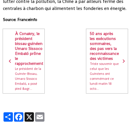
lutter contre la pollution, la Chine a par ailleurs fermé des
centrales à charbon qui alimentent les fonderies en énergie.
Source: Franceinfo
À Conakry, le
50 ans après
président
les exécutions
bissau-guinéen
sommaires,
Umaro Sissoco
des pas vers la
Embaló prône
reconnaissance
le
des victimes
rapprochement
Triste souvenir que
Le président de la
celui que les
Guinée-Bissau,
Guinéens ont
Umaro Sissoco
commémoré ce
Embaló, a posé
lundi matin 18
pied &agr...
octo...
Partager
Facebook
X
Email