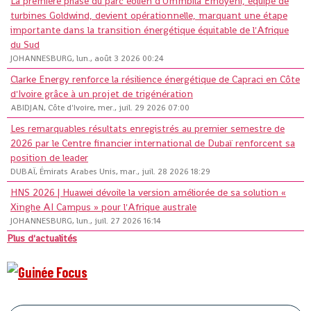
La première phase du parc éolien d'Ummbila Emoyeni, équipé de
turbines Goldwind, devient opérationnelle, marquant une étape
importante dans la transition énergétique équitable de l'Afrique
du Sud
JOHANNESBURG, lun., août 3 2026 00:24
Clarke Energy renforce la résilience énergétique de Capraci en Côte
d'Ivoire grâce à un projet de trigénération
ABIDJAN, Côte d'Ivoire, mer., juil. 29 2026 07:00
Les remarquables résultats enregistrés au premier semestre de
2026 par le Centre financier international de Dubaï renforcent sa
position de leader
DUBAÏ, Émirats Arabes Unis, mar., juil. 28 2026 18:29
HNS 2026 | Huawei dévoile la version améliorée de sa solution «
Xinghe AI Campus » pour l'Afrique australe
JOHANNESBURG, lun., juil. 27 2026 16:14
Plus d'actualités