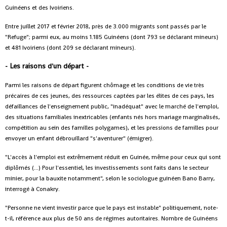
Guinéens et des Ivoiriens.
Entre juillet 2017 et février 2018, près de 3.000 migrants sont passés par le
"Refuge"; parmi eux, au moins 1.185 Guinéens (dont 793 se déclarant mineurs)
et 481 Ivoiriens (dont 209 se déclarant mineurs).
- Les raisons d'un départ -
Parmi les raisons de départ figurent chômage et les conditions de vie très
précaires de ces jeunes, des ressources captées par les élites de ces pays, les
défaillances de l'enseignement public, "inadéquat" avec le marché de l'emploi,
des situations familiales inextricables (enfants nés hors mariage marginalisés,
compétition au sein des familles polygames), et les pressions de familles pour
envoyer un enfant débrouillard "s'aventurer" (émigrer).
"L'accès à l'emploi est extrêmement réduit en Guinée, même pour ceux qui sont
diplômés (...) Pour l'essentiel, les investissements sont faits dans le secteur
minier, pour la bauxite notamment", selon le sociologue guinéen Bano Barry,
interrogé à Conakry.
"Personne ne vient investir parce que le pays est instable" politiquement, note-
t-il, référence aux plus de 50 ans de régimes autoritaires. Nombre de Guinéens