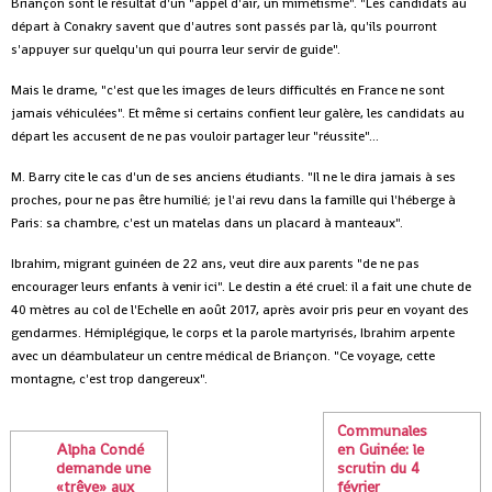
Briançon sont le résultat d'un "appel d'air, un mimétisme". "Les candidats au
départ à Conakry savent que d'autres sont passés par là, qu'ils pourront
s'appuyer sur quelqu'un qui pourra leur servir de guide".
Mais le drame, "c'est que les images de leurs difficultés en France ne sont
jamais véhiculées". Et même si certains confient leur galère, les candidats au
départ les accusent de ne pas vouloir partager leur "réussite"...
M. Barry cite le cas d'un de ses anciens étudiants. "Il ne le dira jamais à ses
proches, pour ne pas être humilié; je l'ai revu dans la famille qui l'héberge à
Paris: sa chambre, c'est un matelas dans un placard à manteaux".
Ibrahim, migrant guinéen de 22 ans, veut dire aux parents "de ne pas
encourager leurs enfants à venir ici". Le destin a été cruel: il a fait une chute de
40 mètres au col de l'Echelle en août 2017, après avoir pris peur en voyant des
gendarmes. Hémiplégique, le corps et la parole martyrisés, Ibrahim arpente
avec un déambulateur un centre médical de Briançon. "Ce voyage, cette
montagne, c'est trop dangereux".
Communales
Alpha Condé
en Guinée: le
demande une
scrutin du 4
«trêve» aux
février