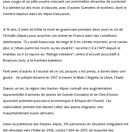
yeux rougis et un pâle sourire creusant ses pommettes émaciées de survivant.
Il a derrière lui des mois d'odyssée, avec d'autres Guinéens et Ivoiriens, dont le
nombre explose dans les Alpes françaises.
A 16 ans, il vient de frôler la mort en gravissant pendant deux jours le col de
l'Echelle (Alpes) pour arracher son entrée en France dans des conditions
dantesques. "Il y avait beaucoup de neige et à un certain moment, je ne savais
plus si j'étais parmi les morts ou les vivants", raconte-t-il à l'AFP depuis le
matelas où il se repose au "Refuge solidaire", centre d'accueil associatif à
Briançon (est), à la frontière italienne.
Parti avec d'autres à l'assaut de ce col, Jacques s'est perdu, a dormi dans une
grotte... Un périple entamé en 2017 à travers le Mali, l'Algérie, la Libye, l'Italie.
Depuis un an, la région des Hautes-Alpes connaît une augmentation
exponentielle d'arrivées de jeunes de Guinée (Conakry) et de Côte d'Ivoire
(pourtant première puissance économique d'Afrique de l'Ouest). Ces
nationalités arrivent loin devant celles des autres migrants, très
majoritairement ouest-africains.
Selon la préfecture des Hautes-Alpes, 315 personnes en situation irrégulière ont
été refoulées vers l'Italie en 2016, contre 1.900 en 2017, en majorité des