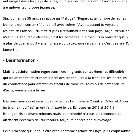
ont émigré dans les pays de la région, mais ces derniers ont désormais du mal
à employer leur propre jeunesse.
Sia, Ivoirien de 35 ans, se repose au "Refuge": "Regardez le nombre de jeunes
Ivoiriens qui +sortent+", lance-t-il avec colère. "Avant, quand tu voyais un
Ivoirien en France, il étudiait et puis il retournait dans son pays. Aujourd'hui, ce
n'est plus +bourse d'études+, c'est les zodiacs sur la mer!". "On nous dit qu'il y
a plus de guerre, qu'il y a la richesse du cacao, que ça va, mais c'est pas vrai !",
lance-t-il.
- Désinformation -
Mais la désinformation règne parmi ces migrants sur les énormes difficultés
qui les attendent en France: le péril des reconduites à la frontière, les parcours
du combattant pour obtenir les statuts de mineurs isolés ou de demandeurs
d'asile, voire la vie à la rue.
Nés hors mariage et sans plus d'attaches familiales à Conakry, Cellou et Abou
(prénoms modifiés) en ont fait l'expérience. Echoués en 2016 et 2017 à
Briançon, ils se disent mineurs mais leur minorité n'a pas été reconnue. Ils
attendent l'examen de leur recours, toujours hantés par leur voyage.
Cellou raconte qu'il a failli être vendu comme esclave en Libye, puis emprisonné