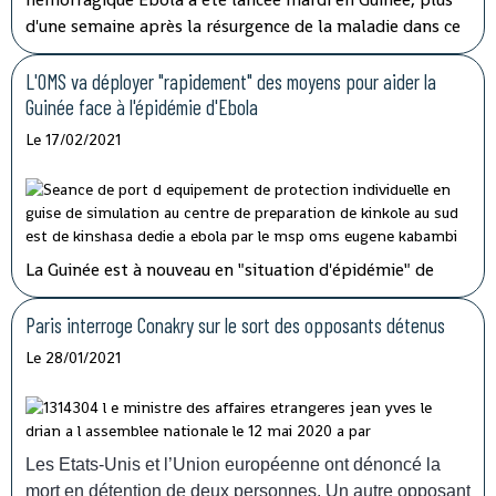
d'une semaine après la résurgence de la maladie dans ce
pays d'Afrique de l'Ouest qui espère l'éradiquer "en six
semaines" selon son ministre de la Santé.
L'OMS va déployer "rapidement" des moyens pour aider la
Guinée face à l'épidémie d'Ebola
Le 17/02/2021
La Guinée est à nouveau en "situation d'épidémie" de
fièvre hémorragique, après l'apparition ces derniers jours
dans le sud-est du pays de sept cas, dont trois
Paris interroge Conakry sur le sort des opposants détenus
mortels.
L'organisation mondiale de la Santé (OMS) va
Le 28/01/2021
envoyer des doses de vaccins pour aider la Guinée à faire
face à la résurgence de l'épidémie de fièvre
hémorragique
Ebola
, confirmée dimanche
14 février. "Nous allons déployer rapidement les
Les Etats-Unis et l’Union européenne ont dénoncé la
capacités nécessaires pour appuyer la Guinée, qui a déjà
mort en détention de deux personnes. Un autre opposant