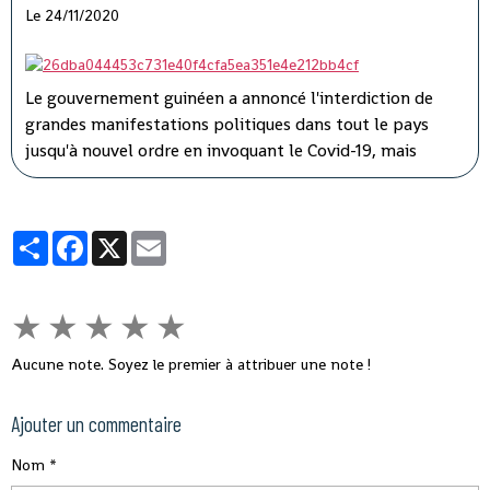
Le 24/11/2020
Le gouvernement guinéen a annoncé l'interdiction de
grandes manifestations politiques dans tout le pays
jusqu'à nouvel ordre en invoquant le Covid-19, mais
l'opposition a dénoncé une instrumentalisation de la
pandémie pour faire taire les adversaires du président
Alpha Condé.
Partager
Facebook
X
Email
★
★
★
★
★
Aucune note. Soyez le premier à attribuer une note !
Ajouter un commentaire
Nom