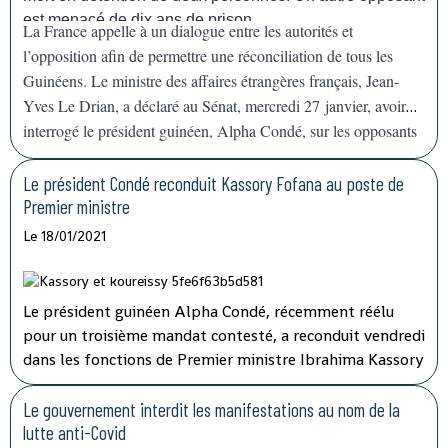
une grande expérience", a déclaré devant la presse le
est menacé de dix ans de prison.
La France appelle à un dialogue entre les autorités et
représentant de l'agence de l'ONU à Conakry.
l’opposition afin de permettre une réconciliation de tous les
Guinéens. Le ministre des affaires étrangères français, Jean-
Yves Le Drian, a déclaré au Sénat, mercredi 27 janvier, avoir
interrogé le président guinéen, Alpha Condé, sur les opposants
en prison, agitant la menace de
« mesures »
contre Conakry.
Le président Condé reconduit Kassory Fofana au poste de
Premier ministre
Le 18/01/2021
Le président guinéen Alpha Condé, récemment réélu
pour un troisième mandat contesté, a reconduit vendredi
dans les fonctions de Premier ministre Ibrahima Kassory
Fofana qui avait auparavant présenté la démission de
son gouvernement.
Le gouvernement interdit les manifestations au nom de la
lutte anti-Covid