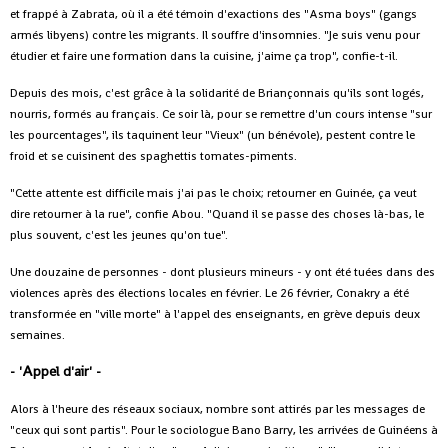
et frappé à Zabrata, où il a été témoin d'exactions des "Asma boys" (gangs
armés libyens) contre les migrants. Il souffre d'insomnies. "Je suis venu pour
étudier et faire une formation dans la cuisine, j'aime ça trop", confie-t-il.
Depuis des mois, c'est grâce à la solidarité de Briançonnais qu'ils sont logés,
nourris, formés au français. Ce soir là, pour se remettre d'un cours intense "sur
les pourcentages", ils taquinent leur "Vieux" (un bénévole), pestent contre le
froid et se cuisinent des spaghettis tomates-piments.
"Cette attente est difficile mais j'ai pas le choix; retourner en Guinée, ça veut
dire retourner à la rue", confie Abou. "Quand il se passe des choses là-bas, le
plus souvent, c'est les jeunes qu'on tue".
Une douzaine de personnes - dont plusieurs mineurs - y ont été tuées dans des
violences après des élections locales en février. Le 26 février, Conakry a été
transformée en "ville morte" à l'appel des enseignants, en grève depuis deux
semaines.
- 'Appel d'air' -
Alors à l'heure des réseaux sociaux, nombre sont attirés par les messages de
"ceux qui sont partis". Pour le sociologue Bano Barry, les arrivées de Guinéens à