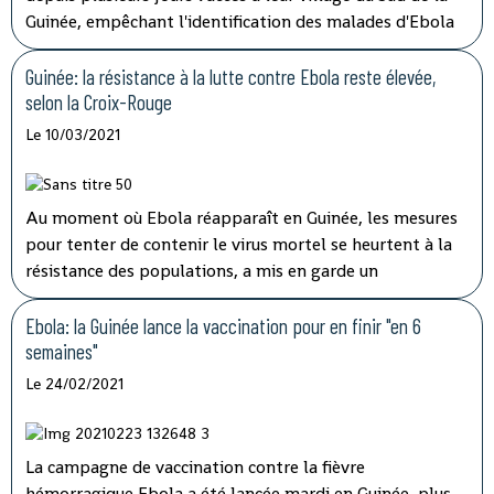
Guinée, empêchant l'identification des malades d'Ebola
et les vaccinations, ont indiqué mardi les autorités, qui
tentent de lever le blocus par la négociation.
Guinée: la résistance à la lutte contre Ebola reste élevée,
selon la Croix-Rouge
Le 10/03/2021
Au moment où Ebola réapparaît en Guinée, les mesures
pour tenter de contenir le virus mortel se heurtent à la
résistance des populations, a mis en garde un
responsable de la Croix-Rouge dans un entretien à l'AFP.
Ebola: la Guinée lance la vaccination pour en finir "en 6
semaines"
Le 24/02/2021
La campagne de vaccination contre la fièvre
hémorragique Ebola a été lancée mardi en Guinée, plus