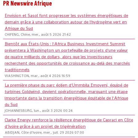
PR Newswire Afrique
Envision et Sasol font progresser les systèmes énergétiques de
demain grâce à une collaboration autour de l'hydrogène vert en
Afrique du Sud
CHIFENG, Chine, mer., août 5 2026 21:42
Bientôt aux États-Unis : l'Africa Business Investment Summit
présentera à Washington un portefeuille de projets d'une valeur
de quatre milliards de dollars, alors que les investisseurs
recherchent des opportunités de croissance au-delà des marchés
traditionnels
WASHINGTON, mar., août 4 2026 16:59
La première phase du parc éolien d'Ummbila Emoyeni, équipé de
turbines Goldwind, devient opérationnelle, marquant une étape
importante dans la transition énergétique équitable de l'Afrique
du Sud
JOHANNESBURG, lun., août 3 2026 00:24
Clarke Energy renforce la résilience énergétique de Capraci en Côte
d'Ivoire grâce à un projet de trigénération
ABIDJAN, Côte d'Ivoire, mer., juil. 29 2026 07:00