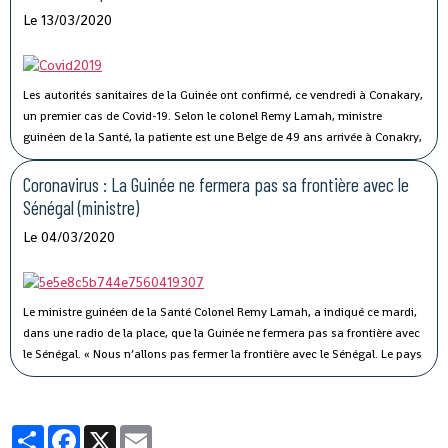
cause de la crise sanitaire qui secoue le monde.
Le 13/03/2020
Les autorités sanitaires de la Guinée ont confirmé, ce vendredi à Conakary,
un premier cas de Covid-19.
Selon le colonel Remy Lamah, ministre
guinéen de la Santé, la patiente est une Belge de 49 ans arrivée à Conakry,
il y a une semaine. « Elle a été conduite et isolée au Centre de traitement de
Nongo », a-t-il indiqué.
Coronavirus : La Guinée ne fermera pas sa frontière avec le
Sénégal (ministre)
Le 04/03/2020
Le ministre guinéen de la Santé Colonel Remy Lamah, a indiqué ce mardi,
dans une radio de la place, que la Guinée ne fermera pas sa frontière avec
le Sénégal.
« Nous n’allons pas fermer la frontière avec le Sénégal. Le pays
est signataire du règlement sanitaire international. Ce n’est pas parce que
le Sénégal avait fermé sa frontière pendant Ebola, que nous allons aussi
fermer la nôtre », a-t-il souligné, tout en indiquant que des mesures sont
Partager
Facebook
X
Email
prises pour éviter ce virus en Guinée.