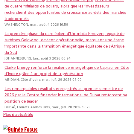
de quatre milliards de dollars, alors que les investisseurs
recherchent des opportunités de croissance au-delà des marchés
traditionnels
WASHINGTON, mar., août 4 2026 16:59
La première phase du parc éolien d'Ummbila Emoyeni, équipé de
turbines Goldwind, devient opérationnelle, marquant une étape
importante dans la transition énergétique équitable de l'Afrique
du Sud
JOHANNESBURG, lun., août 3 2026 00:24
Clarke Energy renforce la résilience énergétique de Capraci en Côte
d'Ivoire grâce à un projet de trigénération
ABIDJAN, Côte d'Ivoire, mer., juil. 29 2026 07:00
Les remarquables résultats enregistrés au premier semestre de
2026 par le Centre financier international de Dubaï renforcent sa
position de leader
DUBAÏ, Émirats Arabes Unis, mar., juil. 28 2026 18:29
Plus d'actualités