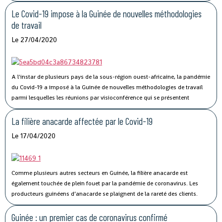
l’Union, qui regroupe la Côte d’Ivoire, la Guinée, le Libéria et la Sierra Leone,
73 personnes ont succombé au Covid-19.
Le Covid-19 impose à la Guinée de nouvelles méthodologies
de travail
Le 27/04/2020
A l'instar de plusieurs pays de la sous-région ouest-africaine, la pandémie
du Covid-19 a imposé à la Guinée de nouvelles méthodologies de travail
parmi lesquelles les réunions par visioconférence qui se présentent
comme un véritable défi technologique pour les autorités guinéennes.
La filière anacarde affectée par le Covid-19
Le 17/04/2020
Comme plusieurs autres secteurs en Guinée, la filière anacarde est
également touchée de plein fouet par la pandémie de coronavirus.
Les
producteurs guinéens d’anacarde se plaignent de la rareté des clients.
Lancée le 02 avril dernier, par le ministère du Commerce, la campagne de
commercialisation de l’anacarde n’a pas connu son affluence habituelle à
Guinée : un premier cas de coronavirus confirmé