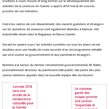
d'actions à court, moyen et long termes sur le développement des
activités de la jeunesse en Guinée, a appris APA mardi de sources
proches de son ministère.
Outre les cadres de son département, des experts guinéens et étrangers
sur les questions de jeunesse sont également attendus à Kamsar, cité
industrielle située dans le Bagataye en Basse Guinée.
Durant les quatre jours, les activités juvéniles sur tous les plans seront
étudiées avec une feuille de route assortie d'un chronogramme détaillé
qui sera soumis au gouvernement et aux partenaires étrangers.
Nommé à la faveur du dernier remaniement gouvernemental, M. Naité,
précédemment directeur du patrimoine bâti public, fait partie des plus
jeunes ministres appelés dans la nouvelle équipe dite de mission.
L'année 2014
Le nouveau
sera une
garde des
année de la
sceaux promet
renaissance
une justice
culturelle pour
"impartiale et
la Guinée