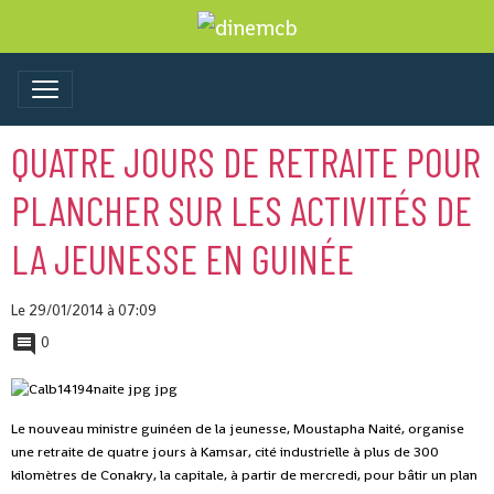
QUATRE JOURS DE RETRAITE POUR
PLANCHER SUR LES ACTIVITÉS DE
LA JEUNESSE EN GUINÉE
Le 29/01/2014
à 07:09
0
Le nouveau ministre guinéen de la jeunesse, Moustapha Naité, organise
une retraite de quatre jours à Kamsar, cité industrielle à plus de 300
kilomètres de Conakry, la capitale, à partir de mercredi, pour bâtir un plan