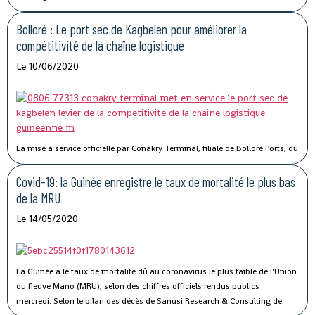
stabilisation économique de la Guinée.
Bolloré : Le port sec de Kagbelen pour améliorer la
compétitivité de la chaîne logistique
Le 10/06/2020
La mise à service officielle par Conakry Terminal, filiale de Bolloré Ports, du
port sec de Kagbelen, permettra « l’amélioration des performances et la
compétitivité du Port Autonome de Conakry ».« Le développement du port
Covid-19: la Guinée enregistre le taux de mortalité le plus bas
sec de Kagbelen répond au double défi de la gestion optimale des espaces
de la MRU
de stockage du terminal à conteneurs et de la célérité des services de
Le 14/05/2020
livraison des véhicules. En complément des nouveaux portiques de parc
que Conakry Terminal vient de mettre en service, ce nouveau port sec
permettra l’amélioration des performances et la compétitivité du Port
Autonome de Conakry, », a déclaré Madame Traoré Tahirou Barry,
La Guinée a le taux de mortalité dû au coronavirus le plus faible de l'Union
Directrice générale de Conakry Terminal.
du fleuve Mano (MRU), selon des chiffres officiels rendus publics
mercredi.
Selon le bilan des décès de Sanusi Research & Consulting de