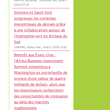
DAR ES SALAAM, Tanzanie, ven., août 7
2026 07:32
Envision et Sasol font
progresser les systèmes
énergétiques de demain grâce
à une collaboration autour de
l'hydrogène vert en Afrique du
Sud
CHIFENG, Chine, mer., août 5 2026 21:42
Bientôt aux États-Unis :
l'Africa Business Investment
Summit présentera à
Washington un portefeuille de
projets d'une valeur de quatre
milliards de dollars, alors que
les investisseurs recherchent
des opportunités de croissance
au-delà des marchés
traditionnels