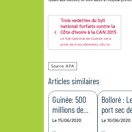
Trois vedettes du Syli
national forfaits contre la
Côte d'ivoire à la CAN 2015
Le Syli national de Guinée sera
privé de trois éléments clés lo...
Source: APA
Articles similaires
Guinée: 500
Bolloré : L
millions de
port sec d
francs
Kagbelen 
Le 15/06/2020
Le 10/06/2020
guinéens du
améliorer 