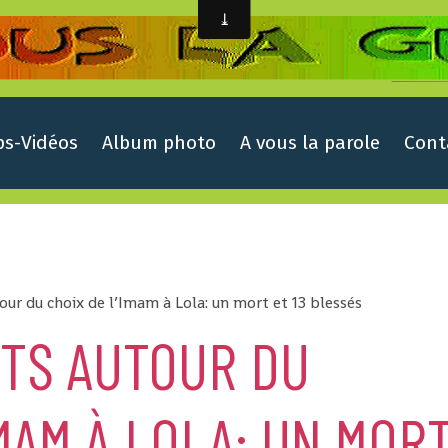
ps-Vidéos
Album photo
A vous la parole
Cont
our du choix de l’Imam à Lola: un mort et 13 blessés
NTS AUTOUR DU
IMAM À LOLA: UN MOR