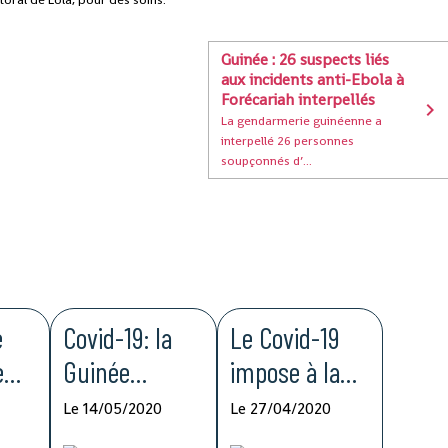
Guinée : 26 suspects liés
aux incidents anti-Ebola à
Forécariah interpellés
La gendarmerie guinéenne a
interpellé 26 personnes
soupçonnés d’...
e
Covid-19: la
Le Covid-19
e
Guinée
impose à la
pour
enregistre le
Guinée de
Le 14/05/2020
Le 27/04/2020
la
taux de
nouvelles