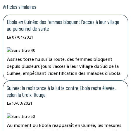
Articles similaires
Ebola en Guinée: des femmes bloquent l'accès à leur village
au personnel de santé
Le 07/04/2021
Assises torse nu sur la route, des femmes bloquent
depuis plusieurs jours l'accès à leur village du Sud de la
Guinée, empêchant l'identification des malades d'Ebola
et les vaccinations, ont indiqué mardi les autorités, qui
tentent de lever le blocus par la négociation.
Guinée: la résistance à la lutte contre Ebola reste élevée,
selon la Croix-Rouge
Le 10/03/2021
Au moment où Ebola réapparaît en Guinée, les mesures