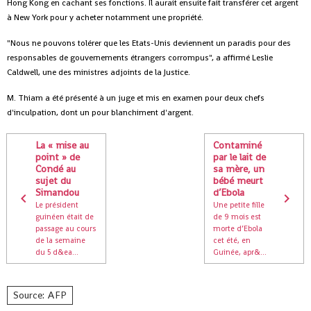
Hong Kong en cachant ses fonctions. Il aurait ensuite fait transférer cet argent
à New York pour y acheter notamment une propriété.
"Nous ne pouvons tolérer que les Etats-Unis deviennent un paradis pour des
responsables de gouvernements étrangers corrompus", a affirmé Leslie
Caldwell, une des ministres adjoints de la Justice.
M. Thiam a été présenté à un juge et mis en examen pour deux chefs
d'inculpation, dont un pour blanchiment d'argent.
La « mise au
Contaminé
point » de
par le lait de
Condé au
sa mère, un
sujet du
bébé meurt
Simandou
d’Ebola
Le président
Une petite fille
guinéen était de
de 9 mois est
passage au cours
morte d’Ebola
de la semaine
cet été, en
du 5 d&ea...
Guinée, apr&...
Source: AFP