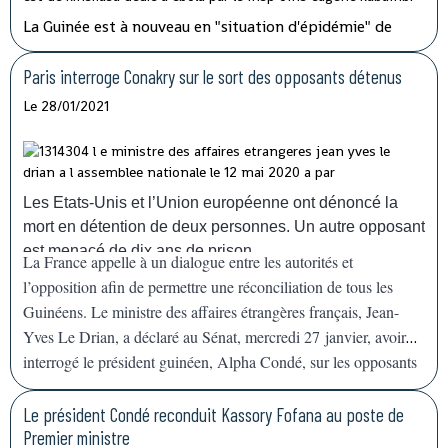
La Guinée est à nouveau en "situation d'épidémie" de
fièvre hémorragique, après l'apparition ces derniers jours
dans le sud-est du pays de sept cas, dont trois
Paris interroge Conakry sur le sort des opposants détenus
mortels.
L'organisation mondiale de la Santé (OMS) va
Le 28/01/2021
envoyer des doses de vaccins pour aider la Guinée à faire
face à la résurgence de l'épidémie de fièvre
hémorragique
Ebola
, confirmée dimanche
14 février. "Nous allons déployer rapidement les
Les Etats-Unis et l’Union européenne ont dénoncé la
capacités nécessaires pour appuyer la Guinée, qui a déjà
mort en détention de deux personnes. Un autre opposant
une grande expérience", a déclaré devant la presse le
est menacé de dix ans de prison.
La France appelle à un dialogue entre les autorités et
représentant de l'agence de l'ONU à Conakry.
l’opposition afin de permettre une réconciliation de tous les
Guinéens. Le ministre des affaires étrangères français, Jean-
Yves Le Drian, a déclaré au Sénat, mercredi 27 janvier, avoir
interrogé le président guinéen, Alpha Condé, sur les opposants
en prison, agitant la menace de
« mesures »
contre Conakry.
Le président Condé reconduit Kassory Fofana au poste de
Premier ministre