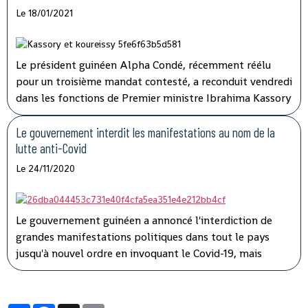
Le 18/01/2021
Le président guinéen Alpha Condé, récemment réélu
pour un troisième mandat contesté, a reconduit vendredi
dans les fonctions de Premier ministre Ibrahima Kassory
Fofana qui avait auparavant présenté la démission de
son gouvernement.
Le gouvernement interdit les manifestations au nom de la
lutte anti-Covid
Le 24/11/2020
Le gouvernement guinéen a annoncé l'interdiction de
grandes manifestations politiques dans tout le pays
jusqu'à nouvel ordre en invoquant le Covid-19, mais
l'opposition a dénoncé une instrumentalisation de la
pandémie pour faire taire les adversaires du président
Alpha Condé.