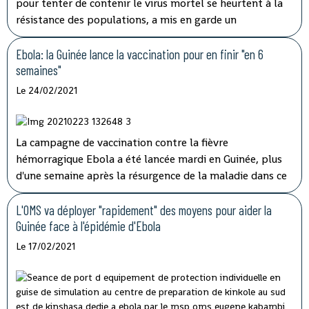
pour tenter de contenir le virus mortel se heurtent à la
résistance des populations, a mis en garde un
responsable de la Croix-Rouge dans un entretien à l'AFP.
Ebola: la Guinée lance la vaccination pour en finir "en 6
semaines"
Le 24/02/2021
La campagne de vaccination contre la fièvre
hémorragique Ebola a été lancée mardi en Guinée, plus
d'une semaine après la résurgence de la maladie dans ce
pays d'Afrique de l'Ouest qui espère l'éradiquer "en six
semaines" selon son ministre de la Santé.
L'OMS va déployer "rapidement" des moyens pour aider la
Guinée face à l'épidémie d'Ebola
Le 17/02/2021