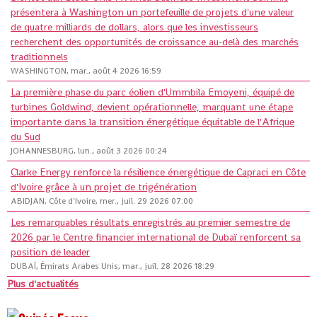
présentera à Washington un portefeuille de projets d'une valeur
de quatre milliards de dollars, alors que les investisseurs
recherchent des opportunités de croissance au-delà des marchés
traditionnels
WASHINGTON, mar., août 4 2026 16:59
La première phase du parc éolien d'Ummbila Emoyeni, équipé de
turbines Goldwind, devient opérationnelle, marquant une étape
importante dans la transition énergétique équitable de l'Afrique
du Sud
JOHANNESBURG, lun., août 3 2026 00:24
Clarke Energy renforce la résilience énergétique de Capraci en Côte
d'Ivoire grâce à un projet de trigénération
ABIDJAN, Côte d'Ivoire, mer., juil. 29 2026 07:00
Les remarquables résultats enregistrés au premier semestre de
2026 par le Centre financier international de Dubaï renforcent sa
position de leader
DUBAÏ, Émirats Arabes Unis, mar., juil. 28 2026 18:29
Plus d'actualités