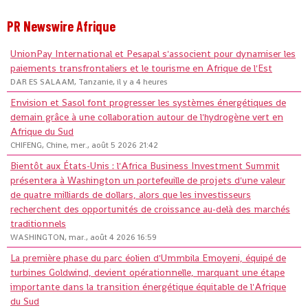
PR Newswire Afrique
UnionPay International et Pesapal s'associent pour dynamiser les
paiements transfrontaliers et le tourisme en Afrique de l'Est
DAR ES SALAAM, Tanzanie, il y a 4 heures
Envision et Sasol font progresser les systèmes énergétiques de
demain grâce à une collaboration autour de l'hydrogène vert en
Afrique du Sud
CHIFENG, Chine, mer., août 5 2026 21:42
Bientôt aux États-Unis : l'Africa Business Investment Summit
présentera à Washington un portefeuille de projets d'une valeur
de quatre milliards de dollars, alors que les investisseurs
recherchent des opportunités de croissance au-delà des marchés
traditionnels
WASHINGTON, mar., août 4 2026 16:59
La première phase du parc éolien d'Ummbila Emoyeni, équipé de
turbines Goldwind, devient opérationnelle, marquant une étape
importante dans la transition énergétique équitable de l'Afrique
du Sud