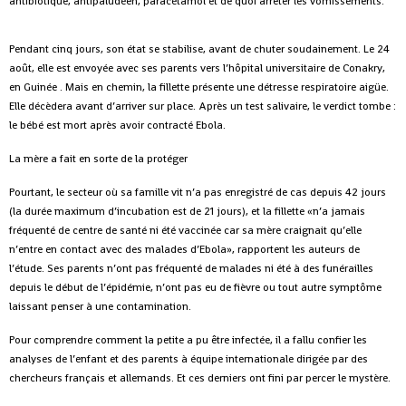
antibiotique, antipaludéen, paracétamol et de quoi arrêter les vomissements.
Pendant cinq jours, son état se stabilise, avant de chuter soudainement. Le 24
août, elle est envoyée avec ses parents vers l’hôpital universitaire de Conakry,
en Guinée . Mais en chemin, la fillette présente une détresse respiratoire aigüe.
Elle décèdera avant d’arriver sur place. Après un test salivaire, le verdict tombe :
le bébé est mort après avoir contracté Ebola.
La mère a fait en sorte de la protéger
Pourtant, le secteur où sa famille vit n’a pas enregistré de cas depuis 42 jours
(la durée maximum d’incubation est de 21 jours), et la fillette «n’a jamais
fréquenté de centre de santé ni été vaccinée car sa mère craignait qu’elle
n’entre en contact avec des malades d’Ebola», rapportent les auteurs de
l’étude. Ses parents n’ont pas fréquenté de malades ni été à des funérailles
depuis le début de l’épidémie, n’ont pas eu de fièvre ou tout autre symptôme
laissant penser à une contamination.
Pour comprendre comment la petite a pu être infectée, il a fallu confier les
analyses de l’enfant et des parents à équipe internationale dirigée par des
chercheurs français et allemands. Et ces derniers ont fini par percer le mystère.