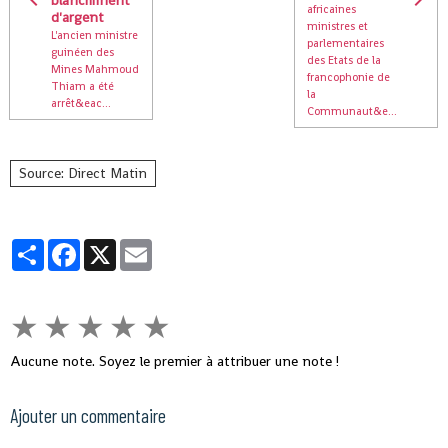
africaines
d'argent
ministres et
L'ancien ministre
parlementaires
guinéen des
des Etats de la
Mines Mahmoud
francophonie de
Thiam a été
la
arrêt&eac...
Communaut&e...
Source: Direct Matin
Partager
Facebook
X
Email
★
★
★
★
★
Aucune note. Soyez le premier à attribuer une note !
Ajouter un commentaire