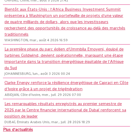
CHIFENG, Chine, mer., août 5 2026 21:42
Bientôt aux États-Unis : l'Africa Business Investment Summit
présentera à Washington un portefeuille de projets d'une valeur
de quatre milliards de dollars, alors que les investisseurs
recherchent des opportunités de croissance au-delà des marchés
traditionnels
WASHINGTON, mar., août 4 2026 16:59
La première phase du parc éolien d'Ummbila Emoyeni, équipé de
turbines Goldwind, devient opérationnelle, marquant une étape
importante dans la transition énergétique équitable de l'Afrique
du Sud
JOHANNESBURG, lun., août 3 2026 00:24
Clarke Energy renforce la résilience énergétique de Capraci en Côte
d'Ivoire grâce à un projet de trigénération
ABIDJAN, Côte d'Ivoire, mer., juil. 29 2026 07:00
Les remarquables résultats enregistrés au premier semestre de
2026 par le Centre financier international de Dubaï renforcent sa
position de leader
DUBAÏ, Émirats Arabes Unis, mar., juil. 28 2026 18:29
Plus d'actualités