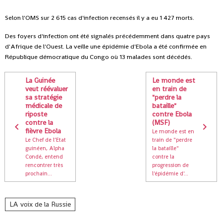
Selon l'OMS sur 2 615 cas d'infection recensés il y a eu 1 427 morts.
Des foyers d'infection ont été signalés précédemment dans quatre pays
d'Afrique de l'Ouest. La veille une épidémie d'Ebola a été confirmée en
République démocratique du Congo où 13 malades sont décédés.
La Guinée
Le monde est
veut réévaluer
en train de
sa stratégie
"perdre la
médicale de
bataille"
riposte
contre Ebola
contre la
(MSF)
fièvre Ebola
Le monde est en
Le Chef de l’Etat
train de "perdre
guinéen, Alpha
la bataille"
Condé, entend
contre la
rencontrer très
progression de
prochain...
l'épidémie d'...
LA voix de la Russie