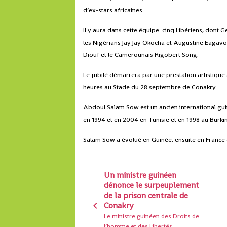
d’ex-stars africaines.
Il y aura dans cette équipe cinq Libériens, don
les Nigérians Jay Jay Okocha et Augustine Eagavo
Diouf et le Camerounais Rigobert Song.
Le jubilé démarrera par une prestation artistique
heures au Stade du 28 septembre de Conakry.
Abdoul Salam Sow est un ancien international gui
en 1994 et en 2004 en Tunisie et en 1998 au Burki
Salam Sow a évolué en Guinée, ensuite en France 
Un ministre guinéen
dénonce le surpeuplement
de la prison centrale de
Conakry
Le ministre guinéen des Droits de
l’homme et des Libertés