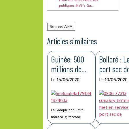
publiques, Kalifa Ga...
Source: APA
Articles similaires
Guinée: 500
Bolloré : L
millions de
port sec d
francs
Kagbelen 
Le 15/06/2020
Le 10/06/2020
guinéens du
améliorer 
Groupe BCP
compétitiv
pour lutter
de la chaî
La Banque populaire
contre la
logistique
maroco-guinéenne
(BPMG), une filiale de
Covid-19