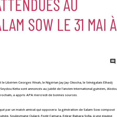
ATTENDUES AU
LAM SOW LE 31 MAI À
nt le Libérien Georges Weah, le Nigérian Jay Jay Okocha, le Sénégalais Elhadj
 Seydou Keita sont annoncés au jubilé de l’ancien international guinéen, Abdou
 prochain, a appris APA mercredi de bonnes sources.
marqué par un match amical qui opposera la génération de Salam Sow composé
Guinée, Souleymane Oularé, Fodé Camara, Edgar Babara Sylla, à une équipe