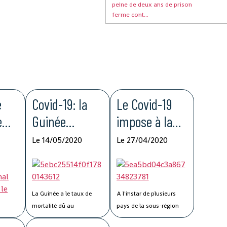
peine de deux ans de prison
ferme cont...
e
Covid-19: la
Le Covid-19
e
Guinée
impose à la
pour
enregistre le
Guinée de
Le 14/05/2020
Le 27/04/2020
la
taux de
nouvelles
ité
mortalité le
méthodologie
ne
plus bas de la
s de travail
La Guinée a le taux de
A l'instar de plusieurs
MRU
mortalité dû au
pays de la sous-région
coronavirus le plus faible
ouest-africaine, la