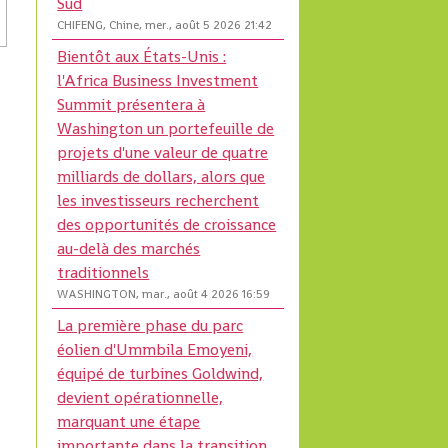
Sud
CHIFENG, Chine, mer., août 5 2026 21:42
Bientôt aux États-Unis :
l'Africa Business Investment
Summit présentera à
Washington un portefeuille de
projets d'une valeur de quatre
milliards de dollars, alors que
les investisseurs recherchent
des opportunités de croissance
au-delà des marchés
traditionnels
WASHINGTON, mar., août 4 2026 16:59
La première phase du parc
éolien d'Ummbila Emoyeni,
équipé de turbines Goldwind,
devient opérationnelle,
marquant une étape
importante dans la transition