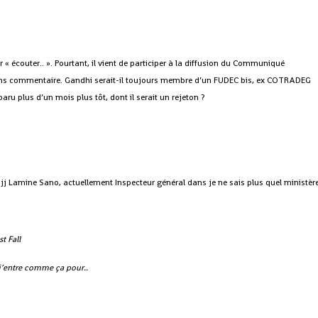
r « écouter.. ». Pourtant, il vient de participer à la diffusion du Communiqué
sans commentaire. Gandhi serait-il toujours membre d’un FUDEC bis, ex COTRADEG
paru plus d’un mois plus tôt, dont il serait un rejeton ?
.
ajj Lamine Sano, actuellement Inspecteur général dans je ne sais plus quel ministèr
t Fall
, j’entre comme ça pour..