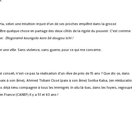
r.
ta, selon une intuition-injure d’un de ses proches empêtré dans la grosse
tre quelque chose en partage des deux côtés de la rigole du pouvoir. C’est comme
ue :
Diogoramè koungolo koro bè dougou tchi !
 une ville. Sans violence, sans guerre, pour ce qui me concerne..
t conseil, n’est-ce pas la réalisation d’un rêve de près de 15 ans ? Que dis-je, dans
paix à son âme), Ahmed Tidiani Cissé (paix à son âme) Soriba Kaba, (en rééducati
ons déjà tenu compagnie à tous les immigrés
in situ
là-bas, dans les foyers, regroup
 en France (CANEF) il y a 51 et 43 ans !