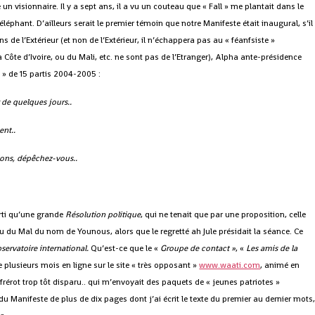
un visionnaire. Il y a sept ans, il a vu un couteau que « Fall » me plantait dans le
éléphant. D’ailleurs serait le premier témoin que notre Manifeste était inaugural, s’il
s de l’Extérieur (et non de l’Extérieur, il n’échappera pas au « féanfsiste »
Côte d’Ivoire, ou du Mali, etc. ne sont pas de l’Etranger), Alpha ante-présidence
n » de 15 partis 2004-2005 :
r de quelques jours..
ent..
lions, dépêchez-vous..
sorti qu’une grande
Résolution politique
, qui ne tenait que par une proposition, celle
ou du Mal du nom de Younous, alors que le regretté ah Jule présidait la séance. Ce
servatoire international.
Qu’est-ce que le «
Groupe de contact »
, «
Les amis de la
e plusieurs mois en ligne sur le site « très opposant »
www.waati.com
, animé en
e frérot trop tôt disparu.. qui m’envoyait des paquets de « jeunes patriotes »
 Manifeste de plus de dix pages dont j’ai écrit le texte du premier au dernier mots