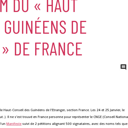
M DU « HAUT
 GUINÉENS DE
 » DE FRANCE
le Haut-Conseil des Guinéens de l’Etranger, section France. Les 24 et 25 Janvier, le
aut..). Il ne s’est trouvé en France personne pour représenter le CNGE (Conseil Nationa
 d’un
Manifeste
suivi de 2 pétitions alignant 500 signataires, avec des noms tels que