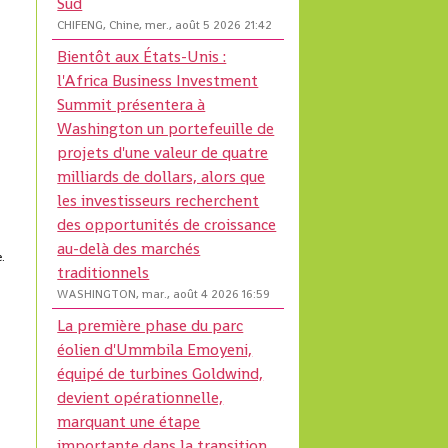
Sud
CHIFENG, Chine, mer., août 5 2026 21:42
Bientôt aux États-Unis :
l'Africa Business Investment
Summit présentera à
Washington un portefeuille de
projets d'une valeur de quatre
milliards de dollars, alors que
les investisseurs recherchent
des opportunités de croissance
au-delà des marchés
e.
traditionnels
WASHINGTON, mar., août 4 2026 16:59
La première phase du parc
éolien d'Ummbila Emoyeni,
équipé de turbines Goldwind,
devient opérationnelle,
marquant une étape
importante dans la transition