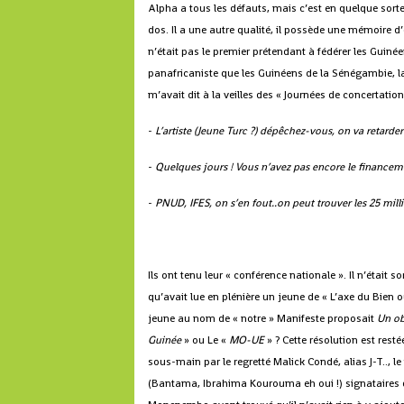
Alpha a tous les défauts, mais c’est en quelque sorte 
dos. Il a une autre qualité, il possède une mémoire d’
n’était pas le premier prétendant à fédérer les Guinéen
panafricaniste que les Guinéens de la Sénégambie, la 
m’avait dit à la veilles des « Journées de concertatio
-
L’artiste (Jeune Turc ?) dépêchez-vous, on va retarde
-
Quelques jours ! Vous n’avez pas encore le financem
-
PNUD, IFES, on s’en fout..on peut trouver les 25 mil
Ils ont tenu leur « conférence nationale ». Il n’était 
qu’avait lue en plénière un jeune de « L’axe du Bien 
jeune au nom de « notre » Manifeste proposait
Un ob
Guinée
» ou Le «
MO-UE
» ? Cette résolution est resté
sous-main par le regretté Malick Condé, alias J-T.., l
(Bantama, Ibrahima Kourouma eh oui !) signataires du