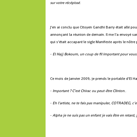
sur votre récépissé
.
J’en ai conclu que Citoyen Gandhi Barry était allé pou
annonçant la réunion de demain. Il me l’a envoyé 
qui s’était accaparé le sigle Manifeste après le nôtre 
-
El Hajj Bokoum, un coup de fil important pour vous
Ce mois de Janvier 2009, je prends le portable d’El H
-
Important ? C’est Chirac ou peut-être Clinton
..
-
Eh l’artiste, ne te fais pas manipuler, COTRADEG, c’es
-
Alpha je ne suis pas un enfant je vais être en retard