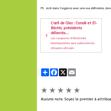
PS : écrit dans l’urgence avec une vue déficiente, don
L’œil de Glez : Condé et El-
Béchir, présidents
délestés…
Les coupures d’électricité
intempestives que subissent les
citoyens africain...
Partager
Facebook
X
Email
★
★
★
★
★
Aucune note. Soyez le premier à attribue