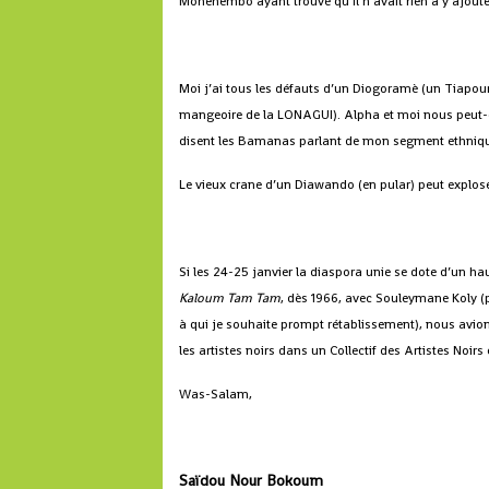
Monenembo ayant trouvé qu’il n’avait rien à y ajoute
Moi j’ai tous les défauts d’un Diogoramè (un Tiapour
mangeoire de la LONAGUI). Alpha et moi nous peut-ê
disent les Bamanas parlant de mon segment ethniq
Le vieux crane d’un Diawando (en pular) peut exploser
Si les 24-25 janvier la diaspora unie se dote d’un hau
Kaloum Tam Tam
, dès 1966, avec Souleymane Koly (
à qui je souhaite prompt rétablissement), nous avi
les artistes noirs dans un Collectif des Artistes Noirs
Was-Salam,
Saïdou Nour Bokoum