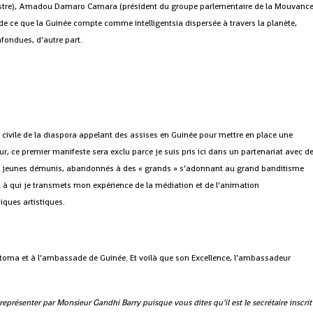
stre), Amadou Damaro Camara (président du groupe parlementaire de la Mouvanc
iel de ce que la Guinée compte comme intelligentsia dispersée à travers la planète,
nfondues, d’autre part.
é civile de la diaspora appelant des assises en Guinée pour mettre en place une
ur, ce premier manifeste sera exclu parce je suis pris ici dans un partenariat avec d
s jeunes démunis, abandonnés à des « grands » s’adonnant au grand banditisme
t à qui je transmets mon expérience de la médiation et de l’animation
niques artistiques.
Ratoma et à l’ambassade de Guinée. Et voilà que son Excellence, l’ambassadeur
présenter par Monsieur Gandhi Barry puisque vous dites qu’il est le secrétaire inscrit