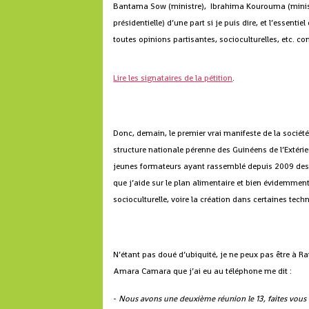
Bantama Sow (ministre), Ibrahima Kourouma (mini
présidentielle) d’une part si je puis dire, et l’essent
toutes opinions partisantes, socioculturelles, etc. co
Lire les signataires de la pétition
.
Donc, demain, le premier vrai manifeste de la sociét
structure nationale pérenne des Guinéens de l’Extérie
jeunes formateurs ayant rassemblé depuis 2009 de
que j’aide sur le plan alimentaire et bien évidemmen
socioculturelle, voire la création dans certaines tech
N’étant pas doué d’ubiquité, je ne peux pas être à 
Amara Camara que j’ai eu au téléphone me dit :
-
Nous avons une deuxième réunion le 13, faites vous re