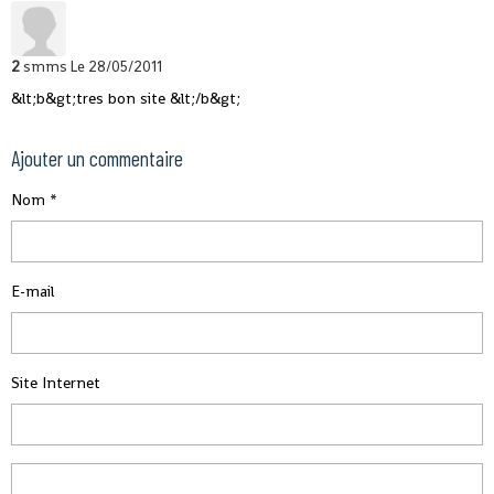
2
smms
Le 28/05/2011
&lt;b&gt;tres bon site &lt;/b&gt;
Ajouter un commentaire
Nom
E-mail
Site Internet