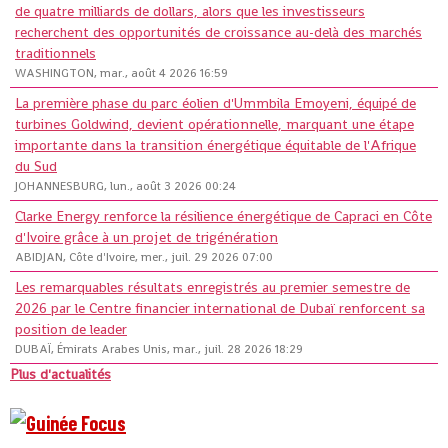
de quatre milliards de dollars, alors que les investisseurs
recherchent des opportunités de croissance au-delà des marchés
traditionnels
WASHINGTON, mar., août 4 2026 16:59
La première phase du parc éolien d'Ummbila Emoyeni, équipé de
turbines Goldwind, devient opérationnelle, marquant une étape
importante dans la transition énergétique équitable de l'Afrique
du Sud
JOHANNESBURG, lun., août 3 2026 00:24
Clarke Energy renforce la résilience énergétique de Capraci en Côte
d'Ivoire grâce à un projet de trigénération
ABIDJAN, Côte d'Ivoire, mer., juil. 29 2026 07:00
Les remarquables résultats enregistrés au premier semestre de
2026 par le Centre financier international de Dubaï renforcent sa
position de leader
DUBAÏ, Émirats Arabes Unis, mar., juil. 28 2026 18:29
Plus d'actualités