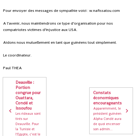
Pour envoyer des messages de sympathie voici : w.nafissatou.com
A l’avenir, nous maintiendrons ce type d’organisation pour nos
compatriotes victimes d’injustice aux USA.
Aidons nous mutuellement en tant que guinéens tout simplement.
Le coordinateur.
Paul THEA
Deauville :
Portion
congrue pour
Constats
Ouattara,
économiques
Condé et
encourageants
Issoufou
Apparemment, le
Les rideaux sont
président guinéen
tirés sur
Alpha Condé aura
Deauville. Pour
de quoi encenser
la Tunisie et
son admin...
l’Egypte, c’est le