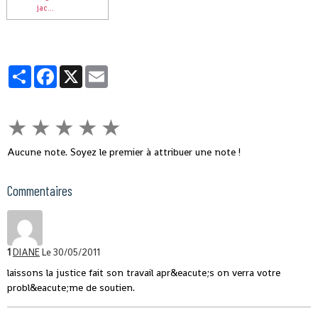
jac...
Partager
Facebook
X
Email
★
★
★
★
★
Aucune note. Soyez le premier à attribuer une note !
Commentaires
1
DIANE
Le 30/05/2011
laissons la justice fait son travail apr&eacute;s on verra votre
probl&eacute;me de soutien.