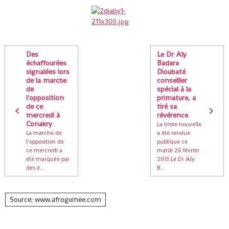
Des
Le Dr Aly
échaffourées
Badara
signalées lors
Dioubaté
de la marche
conseiller
de
spécial à la
l'opposition
primature, a
de ce
tiré sa
mercredi à
révérence
Conakry
La triste nouvelle
La marche de
a été rendue
l’opposition de
publique ce
ce mercredi a
mardi 26 février
été marquée par
2013.Le Dr Aly
des é...
B...
Source: www.afroguinee.com