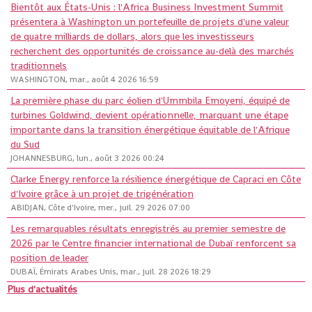
Bientôt aux États-Unis : l'Africa Business Investment Summit
présentera à Washington un portefeuille de projets d'une valeur
de quatre milliards de dollars, alors que les investisseurs
recherchent des opportunités de croissance au-delà des marchés
traditionnels
WASHINGTON, mar., août 4 2026 16:59
La première phase du parc éolien d'Ummbila Emoyeni, équipé de
turbines Goldwind, devient opérationnelle, marquant une étape
importante dans la transition énergétique équitable de l'Afrique
du Sud
JOHANNESBURG, lun., août 3 2026 00:24
Clarke Energy renforce la résilience énergétique de Capraci en Côte
d'Ivoire grâce à un projet de trigénération
ABIDJAN, Côte d'Ivoire, mer., juil. 29 2026 07:00
Les remarquables résultats enregistrés au premier semestre de
2026 par le Centre financier international de Dubaï renforcent sa
position de leader
DUBAÏ, Émirats Arabes Unis, mar., juil. 28 2026 18:29
Plus d'actualités