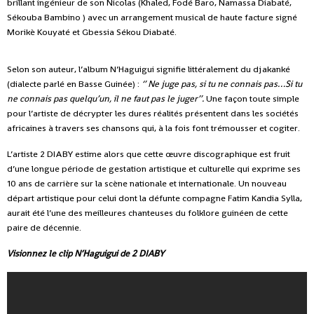
brillant ingénieur de son Nicolas (Khaled, Fodé Baro, Namassa Diabaté,
Sékouba Bambino ) avec un arrangement musical de haute facture signé
Morikè Kouyaté et Gbessia Sékou Diabaté.
Selon son auteur, l’album N’Haguigui signifie littéralement du djakanké
(dialecte parlé en Basse Guinée) :
‘’ Ne juge pas, si tu ne connais pas…Si tu
ne connais pas quelqu’un, il ne faut pas le juger’’.
Une façon toute simple
pour l’artiste de décrypter les dures réalités présentent dans les sociétés
africaines à travers ses chansons qui, à la fois font trémousser et cogiter.
L’artiste 2 DIABY estime alors que cette œuvre discographique est fruit
d’une longue période de gestation artistique et culturelle qui exprime ses
10 ans de carrière sur la scène nationale et internationale. Un nouveau
départ artistique pour celui dont la défunte compagne Fatim Kandia Sylla,
aurait été l’une des meilleures chanteuses du folklore guinéen de cette
paire de décennie.
Visionnez le clip N’Haguigui de 2 DIABY