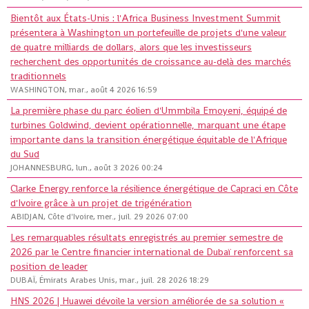
Bientôt aux États-Unis : l'Africa Business Investment Summit
présentera à Washington un portefeuille de projets d'une valeur
de quatre milliards de dollars, alors que les investisseurs
recherchent des opportunités de croissance au-delà des marchés
traditionnels
WASHINGTON, mar., août 4 2026 16:59
La première phase du parc éolien d'Ummbila Emoyeni, équipé de
turbines Goldwind, devient opérationnelle, marquant une étape
importante dans la transition énergétique équitable de l'Afrique
du Sud
JOHANNESBURG, lun., août 3 2026 00:24
Clarke Energy renforce la résilience énergétique de Capraci en Côte
d'Ivoire grâce à un projet de trigénération
ABIDJAN, Côte d'Ivoire, mer., juil. 29 2026 07:00
Les remarquables résultats enregistrés au premier semestre de
2026 par le Centre financier international de Dubaï renforcent sa
position de leader
DUBAÏ, Émirats Arabes Unis, mar., juil. 28 2026 18:29
HNS 2026 | Huawei dévoile la version améliorée de sa solution «