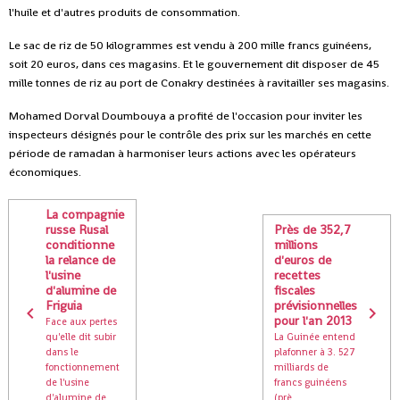
l'huile et d'autres produits de consommation.
Le sac de riz de 50 kilogrammes est vendu à 200 mille francs guinéens,
soit 20 euros, dans ces magasins. Et le gouvernement dit disposer de 45
mille tonnes de riz au port de Conakry destinées à ravitailler ses magasins.
Mohamed Dorval Doumbouya a profité de l'occasion pour inviter les
inspecteurs désignés pour le contrôle des prix sur les marchés en cette
période de ramadan à harmoniser leurs actions avec les opérateurs
économiques.
La compagnie
russe Rusal
Près de 352,7
conditionne
millions
la relance de
d'euros de
l'usine
recettes
d'alumine de
fiscales
Friguia
prévisionnelles
pour l'an 2013
Face aux pertes
qu'elle dit subir
La Guinée entend
dans le
plafonner à 3. 527
fonctionnement
milliards de
de l'usine
francs guinéens
d'alumine de
(prè...