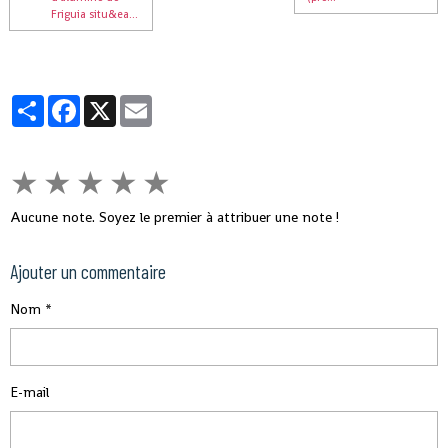
Friguia situ&ea...
Partager
Facebook
X
Email
★
★
★
★
★
Aucune note. Soyez le premier à attribuer une note !
Ajouter un commentaire
Nom
E-mail