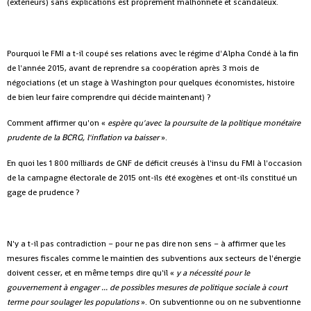
(extérieurs) sans explications est proprement malhonnête et scandaleux.
Pourquoi le FMI a t-il coupé ses relations avec le régime d'Alpha Condé à la fin
de l'année 2015, avant de reprendre sa coopération après 3 mois de
négociations (et un stage à Washington pour quelques économistes, histoire
de bien leur faire comprendre qui décide maintenant) ?
Comment affirmer qu'on «
espère qu'avec la poursuite de la politique monétaire
prudente de la BCRG, l'inflation va baisser
».
En quoi les 1 800 milliards de GNF de déficit creusés à l'insu du FMI à l'occasion
de la campagne électorale de 2015 ont-ils été exogènes et ont-ils constitué un
gage de prudence ?
N'y a t-il pas contradiction – pour ne pas dire non sens – à affirmer que les
mesures fiscales comme le maintien des subventions aux secteurs de l'énergie
doivent cesser, et en même temps dire qu'il «
y a nécessité pour le
gouvernement à engager ... de possibles mesures de politique sociale à court
terme pour soulager les populations
». On subventionne ou on ne subventionne