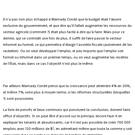
Il n'a pas non plus échappé à Mamady Condé que le budget était l'œuvre
exclusive du gouvernement, et que dire qu'il fallait augmenter les ressources du
secteur agricole (comment ?) était plus facile à dire qu'à faire. Mais pour ce
dernier, qui se contredit une fois de plus, il suffit de faire passer le secteur
informel au formel, ce qui permettra d'élargir l'assiette fiscale (autrement dit les
racketter). Ou on veut développer l'emploi, et peu importe que l'emploi soit
formel ou informel dans un premier temps, ou on veut augmenter les recettes
de l'État, mais dans ce cas l'objectif n'est plus le même.
Par ailleurs Mamady Condé pense que la croissance peut atteindre 4% en 2016,
et même 7%, voire plus à moyen terme, si les réformes structurelles (lesquelles
?) sont poursuivies.
La liste de poncifs et lieux communs qui ponctuent la conclusion, doivent faire
office d'objectifs. Si on peut être d'accord sur le principe, encore faut-il en
expliquer les tenants et aboutissants, car il n'est pas possible de créer 700 000
3
emplois avec 120 millions de $
, en admettant même que toute la somme y soit