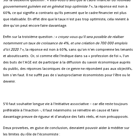
Sur la deuxième question : «
êtes-vous d'avis que le cadre financier du nouveau
gouvernement guinéen est en général trop optimiste ?
», la réponse est non à
60%, ce qui signifie a contrario qu'ils pensent que le cadre financier est plus
que réalisable. En effet dire que le taux n'est pas trop optimiste, cela revient à
dire qu'on peut encore faire davantage.
Enfin sur la troisième question
: « croyez-vous qu'il sera possible de réaliser
notamment un taux de croissance de 4%, et une création de 700 000 emplois
d'ici 2020 ? »,
la réponse est non à 60%, sans qu'on n'en comprenne les tenants
et aboutissants. Or, si comme elle l'indique dans sa « profession de foi », l'un
des buts de l'AGE est de participer à la diffusion du savoir économique auprès
du public, des réponses laconiques de ce genre ne répondent pas aux objectifs,
loin s'en faut. Il ne suffit pas de s'autoproclamer économistes pour l'être ou le
devenir.
S’il faut souhaiter longue vie à l'initiative associative – car elle reste toujours
préférable à l'inaction -, il faut néanmoins se remettre en cause et faire
davantage preuve de rigueur et d’analyse des faits réels, et non présupposés.
Deux proverbes, en guise de conclusion, devraient pouvoir aider à méditer sur
les limites du rôle de l’économiste :