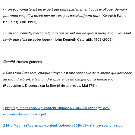
· «
un économiste est un expert qui saura parfaitement vous expliquer demain,
pourquoi ce qu'il a prévu hier ne s'est pas passé aujourd'hui
» (Kenneth Ewart
Boulding, 1910-1993),
· «
un économiste, c'est quelqu'un qui ne sait pas de quoi il parle, et qui vous fait
sentir que c'est de votre faute
» (John Kenneth Galbraith, 1908-2006).
Gandhi
, citoyen guinéen
«
D
ans tout État libre, chaque citoyen est une sentinelle de la liberté qui doit crier,
au moindre bruit, à la moindre apparence du danger qui la menace
».
(Robespierre, Discours sur la liberté de la presse, Mai 1791)
1
http://guinee7.com/wp-content/uploads/2016/08/sondage-des-
economistes-guineens.pdf
2
http://guinee7.com/wp-content/uploads/2016/08/relance-economie.pdf