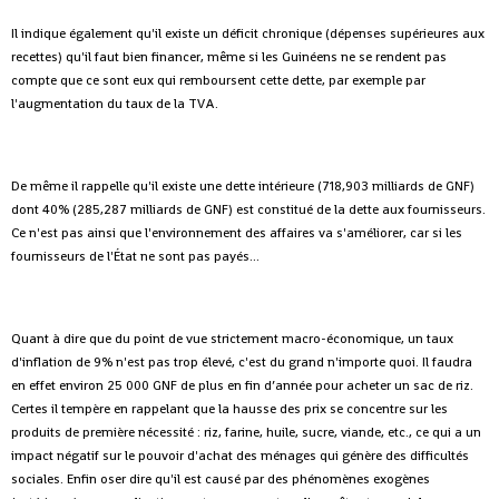
Il indique également qu'il existe un déficit chronique (dépenses supérieures aux
recettes) qu'il faut bien financer, même si les Guinéens ne se rendent pas
compte que ce sont eux qui remboursent cette dette, par exemple par
l'augmentation du taux de la TVA.
De même il rappelle qu'il existe une dette intérieure (718,903 milliards de GNF)
dont 40% (285,287 milliards de GNF) est constitué de la dette aux fournisseurs.
Ce n'est pas ainsi que l'environnement des affaires va s'améliorer, car si les
fournisseurs de l'État ne sont pas payés...
Quant à dire que du point de vue strictement macro-économique, un taux
d'inflation de 9% n'est pas trop élevé, c'est du grand n'importe quoi. Il faudra
en effet environ 25 000 GNF de plus en fin d’année pour acheter un sac de riz.
Certes il tempère en rappelant que la hausse des prix se concentre sur les
produits de première nécessité : riz, farine, huile, sucre, viande, etc., ce qui a un
impact négatif sur le pouvoir d'achat des ménages qui génère des difficultés
sociales. Enfin oser dire qu'il est causé par des phénomènes exogènes