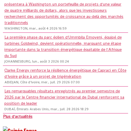
présentera à Washington un portefeuille de projets d'une valeur
de quatre milliards de dollars, alors que les investisseurs
recherchent des opportunités de croissance au-delà des marchés
traditionnels
WASHINGTON, mar., août 4 2026 16:59
La première phase du parc éolien d'Ummbila Emoyeni, équipé de
turbines Goldwind, devient opérationnelle, marquant une étape
importante dans la transition énergétique équitable de l'Afrique
du Sud
JOHANNESBURG, lun., août 3 2026 00:24
Clarke Energy renforce la résilience énergétique de Capraci en Côte
d'Ivoire grâce à un projet de trigénération
ABIDJAN, Côte d'Ivoire, mer., juil. 29 2026 07:00
Les remarquables résultats enregistrés au premier semestre de
2026 par le Centre financier international de Dubaï renforcent sa
position de leader
DUBAÏ, Émirats Arabes Unis, mar., juil. 28 2026 18:29
Plus d'actualités