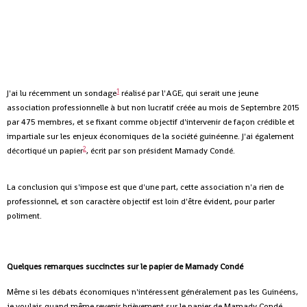
1
J'ai lu récemment un sondage
réalisé par l'AGE, qui serait une jeune
association professionnelle à but non lucratif créée au mois de Septembre 2015
par 475 membres, et se fixant comme objectif d'intervenir de façon crédible et
impartiale sur les enjeux économiques de la société guinéenne.
J'ai également
2
décortiqué un papier
, écrit par son président Mamady Condé.
La conclusion qui s'impose est que d'une part, cette association n'a rien de
professionnel, et son caractère objectif est loin d'être évident, pour parler
poliment.
Quelques remarques succinctes sur le papier de Mamady Condé
Même si les débats économiques n'intéressent généralement pas les Guinéens,
je voulais quand même revenir brièvement sur le papier de Mamady Condé,