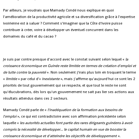
Par ailleurs, je voudrais que Mamady Condé nous explique en quoi
l'amélioration de la productivité agricole et sa diversification grâce à l'expertise
ivoirienne est à saluer ? Comment s'imaginer que la Côte d'Ivoire puisse
contribuer à créer, voire à développer un éventuel concurrent dans les
domaines du café et du cacao ?
Je suis par contre presque d'accord avec le constat suivant selon lequel «
la
croissance économique en Guinée reste limitée en termes de création d'emploi et
de lutte contre la pauvreté
». Non seulement j'irais plus loin en troquant le terme
«
limitée
» par celui d’«
inexistante
», mais j'affirme qu'aujourd'hui ce sont les 2
priorités de tout gouvernement qui se respecte, et que tout le reste ne sont
qu'élucubrations, dès lors qu'un gouvernement ne sait pas lier ses actions aux
résultats attendus dans ces 2 secteurs.
Mamady Condé parle de «
l'inadéquation de la formation aux besoins de
l'emploi
», ce qui est contradictoire avec son affirmation précédente selon
laquelle «
les autorités actuelles font partie des rares dirigeants guinéens à avoir
compris la nécessité de développer... le capital humain en vue de booster la
croissance économique et d'atteindre les objectifs de développement ».