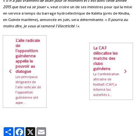
«
Il n’a pas vraiment de bilan pour le moment et c’est donc cette année
2015 que tout va se jouer
», veut croire un de ses ministres pour qui la mise
en service à temps du barrage hydroélectrique de Kaléta (près de Kindia,
en Guinée maritime), annoncée en juin, sera déterminante. «
Il pourra au
moins dire, je vous ai ramené l’électricité !
».
L’aile radicale
de
La CAF
l’opposition
délocalise les
guinéenne
matchs des
appelle le
clubs
pouvoir au
guinéens
dialogue
La Confédération
Les principaux
africaine de
dirigeants de
football (CAF) a
l’aile radicale de
informé les
l’opposition
autorités s...
guinéenne ont
appe...
Partager
Facebook
X
Email