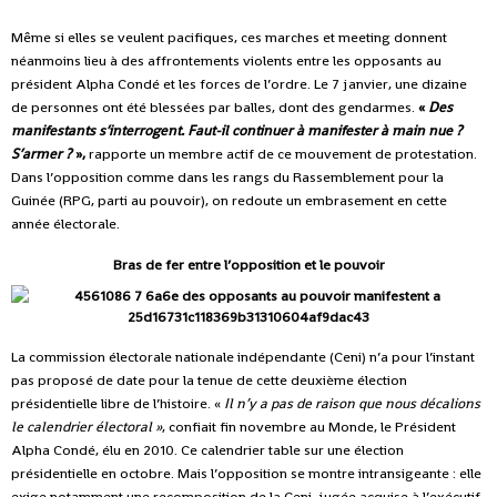
Même si elles se veulent pacifiques, ces marches et meeting donnent
néanmoins lieu à des affrontements violents entre les opposants au
président Alpha Condé et les forces de l’ordre. Le 7 janvier, une dizaine
de personnes ont été blessées par balles, dont des gendarmes.
«
Des
manifestants s’interrogent. Faut-il continuer à manifester à main nue ?
S’armer ?
»,
rapporte un membre actif de ce mouvement de protestation.
Dans l’opposition comme dans les rangs du Rassemblement pour la
Guinée (RPG, parti au pouvoir), on redoute un embrasement en cette
année électorale.
Bras de fer entre l’opposition et le pouvoir
La commission électorale nationale indépendante (Ceni) n’a pour l’instant
pas proposé de date pour la tenue de cette deuxième élection
présidentielle libre de l’histoire. «
Il n’y a pas de raison que nous décalions
le calendrier électoral »
, confiait fin novembre au Monde, le Président
Alpha Condé, élu en 2010. Ce calendrier table sur une élection
présidentielle en octobre. Mais l’opposition se montre intransigeante : elle
exige notamment une recomposition de la Ceni, jugée acquise à l’exécutif,