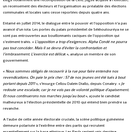
un recensement des électeurs et l’organisation au préalable des élections
communales et locales sans cesse reportées depuis quatre ans.
Entamé en juillet 2014, le dialogue entre le pouvoir et l’opposition n’a pas
avancé d’un iota. Les portes du palais présidentiel de Sékhoutouréya ne se
sont pas entrouvertes aux bouillonnants caciques de l’opposition qui
s’estiment trahis. «
L’opposition a trop d’exigences. Alpha Condé ne pourra
pas tout concéder. Mais il se devra d’éviter la confrontation et
l’embrasement. L’exercice est délica
t », analyse un membre de son
gouvernement.
«
Nous sommes obligés de recouvrir à la rue pour faire entendre nos
revendications. On paie le prix cher
: 57 de nos jeunes ont été tués à bout
portant depuis 2011
», s’insurge Cellou Dalein Diallo, depuis Conakry. «
Je
redoute une escalade, car je ne vois pas de volonté politique d’apaisement.
Et nous continuerons nos marches jusqu’au bout
», ajoute le candidat
malheureux à l’élection présidentielle de 2010 qui entend bien prendre sa
revanche.
A l’aube de cette année électorale cruciale, la scène politique guinéenne
demeure polarisée à l’extrême entre des partis qui recrutent
essentiellement sur la base ethnique. Les Peuls restent unis derrière