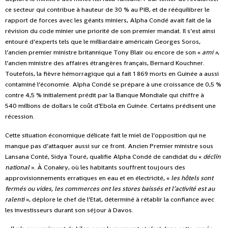
ce secteur qui contribue à hauteur de 30 % au PIB, et de rééquilibrer le
rapport de forces avec les géants miniers, Alpha Condé avait fait de la
révision du code minier une priorité de son premier mandat. Il s’est ainsi
entouré d’experts tels que le milliardaire américain Georges Soros,
l’ancien premier ministre britannique Tony Blair ou encore de son «
ami »
,
l’ancien ministre des affaires étrangères français, Bernard Kouchner.
Toutefois, la fièvre hémorragique qui a fait 1 869 morts en Guinée a aussi
contaminé l’économie. Alpha Condé se prépare à une croissance de 0,5 %
contre 4,5 % initialement prédit par la Banque Mondiale qui chiffre à
540 millions de dollars le coût d’Ebola en Guinée. Certains prédisent une
récession.
Cette situation économique délicate fait le miel de l’opposition qui ne
manque pas d’attaquer aussi sur ce front. Ancien Premier ministre sous
Lansana Conté, Sidya Touré, qualifie Alpha Condé de candidat du «
déclin
national
». À Conakry, où les habitants souffrent toujours des
approvisionnements erratiques en eau et en électricité, «
les hôtels sont
fermés ou vides, les commerces ont les stores baissés et l’activité est au
ralenti
», déplore le chef de l’Etat, déterminé à rétablir la confiance avec
les investisseurs durant son séjour à Davos.