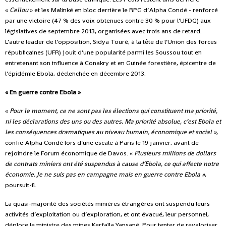
«
Cellou
» et les Malinké en bloc derrière le RPG d’Alpha Condé - renforcé
par une victoire (47 % des voix obtenues contre 30 % pour l’UFDG) aux
législatives de septembre 2013, organisées avec trois ans de retard.
L’autre leader de l’opposition, Sidya Touré, à la tête de l’Union des forces
républicaines (UFR) jouit d’une popularité parmi les Soussou tout en
entretenant son influence à Conakry et en Guinée forestière, épicentre de
l’épidémie Ebola, déclenchée en décembre 2013.
« En guerre contre Ebola »
«
Pour le moment, ce ne sont pas les élections qui constituent ma priorité,
ni les déclarations des uns ou des autres. Ma priorité absolue, c’est Ebola et
les conséquences dramatiques au niveau humain, économique et social »
,
confie Alpha Condé lors d’une escale à Paris le 19 janvier, avant de
rejoindre le Forum économique de Davos. «
Plusieurs millions de dollars
de contrats miniers ont été suspendus à cause d’Ebola, ce qui affecte notre
économie. Je ne suis pas en campagne mais en guerre contre Ebola »
,
poursuit-il.
La quasi-majorité des sociétés minières étrangères ont suspendu leurs
activités d’exploitation ou d’exploration, et ont évacué, leur personnel,
déplore le ministre des mines Kerfalla Yansané. Pour tenter de revaloriser