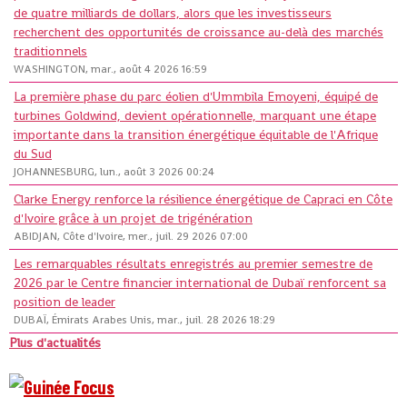
de quatre milliards de dollars, alors que les investisseurs
recherchent des opportunités de croissance au-delà des marchés
traditionnels
WASHINGTON, mar., août 4 2026 16:59
La première phase du parc éolien d'Ummbila Emoyeni, équipé de
turbines Goldwind, devient opérationnelle, marquant une étape
importante dans la transition énergétique équitable de l'Afrique
du Sud
JOHANNESBURG, lun., août 3 2026 00:24
Clarke Energy renforce la résilience énergétique de Capraci en Côte
d'Ivoire grâce à un projet de trigénération
ABIDJAN, Côte d'Ivoire, mer., juil. 29 2026 07:00
Les remarquables résultats enregistrés au premier semestre de
2026 par le Centre financier international de Dubaï renforcent sa
position de leader
DUBAÏ, Émirats Arabes Unis, mar., juil. 28 2026 18:29
Plus d'actualités