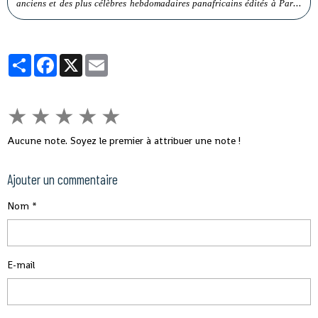
anciens et des plus célèbres hebdomadaires panafricains édités à Paris.
L’Actualité chaude de l’époque l’y avait réduit à un simple encart d’une
ou de deux colonnes sous le bandeau de rubrique
CONFIDENTIEL/GUINÉE.
Partager
Facebook
X
Email
★
★
★
★
★
Aucune note. Soyez le premier à attribuer une note !
Ajouter un commentaire
Nom
E-mail