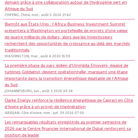
demain grâce à une collaboration autour de l'hydrogène vert en
Afrique du Sud
CHIFENG, Chine, mer., août 5 2026 21:42
Bientôt aux États-Unis : l'Africa Business Investment Summit
présentera à Washington un portefeuille de projets d'une valeur
de quatre milliards de dollars, alors que les investisseurs
recherchent des opportunités de croissance au-delà des marchés
traditionnels
WASHINGTON, mar., août 4 2026 16:59
La première phase du parc éolien d'Ummbila Emoyeni, équipé de
turbines Goldwind, devient opérationnelle, marquant une étape
importante dans la transition énergétique équitable de l'Afrique
du Sud
JOHANNESBURG, lun., août 3 2026 00:24
Clarke Energy renforce la résilience énergétique de Capraci en Côte
d'Ivoire grâce à un projet de trigénération
ABIDJAN, Côte d'Ivoire, mer., juil. 29 2026 07:00
Les remarquables résultats enregistrés au premier semestre de
2026 par le Centre financier international de Dubaï renforcent sa
position de leader