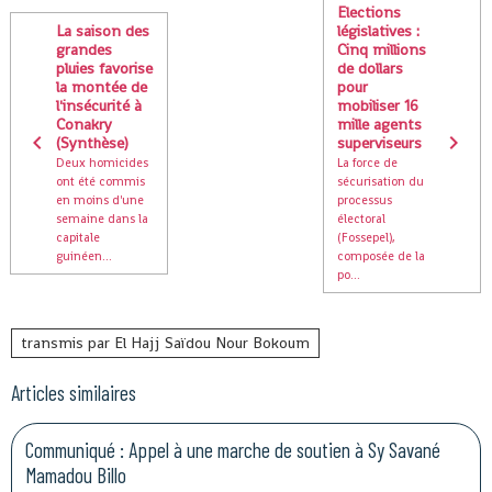
Elections
La saison des
législatives :
grandes
Cinq millions
pluies favorise
de dollars
la montée de
pour
l'insécurité à
mobiliser 16
Conakry
mille agents
(Synthèse)
superviseurs
Deux homicides
La force de
ont été commis
sécurisation du
en moins d'une
processus
semaine dans la
électoral
capitale
(Fossepel),
guinéen...
composée de la
po...
transmis par El Hajj Saïdou Nour Bokoum
Articles similaires
Communiqué : Appel à une marche de soutien à Sy Savané
Mamadou Billo