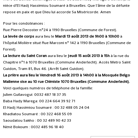
nièce d’El Hadj Hassimiou Soumaré à Bruxelles. Que l'âme de la défunte
repose en paix et que Dieu lui accorde Sa Miséricorde. Amen
Pour les condoléances :
Rue Pierre Decoster n°24 à 1190 Bruxelles (Commune de Forest).
La levée de corps
aura lieu le
Mardi 13 août 2013 de 9h00 à 10h00
à
l'hôpital Molière situé Rue Marconi n° 142 à 1190 Bruxelles (Commune de
Forest).
La lecture du Saint Coran
aura lieu le
jeudi 15 août 2013 à 15h
à la rue du
Chapitre n°1 à 1070 Bruxelles (Commune Anderlecht). Accès Metro Saint
Guidon, Tram 81, Bus 46. (Arrêt Saint Guidon).
La prière aura lieu le Vendredi 16 août 2013 à 14h00 à la Mosquée Belgo
Malienne sise au 10 rue Chimiste 1070 Bruxelles (Commune Anderlecht).
Voici quelques numéros de téléphone de la famille:
Julien Guilavogui: 0032 487 18 37 35
Baba Hady Marega: 00 224 664 39 92 71
El Hadj Hassimiou Soumaré : 00 32 488 05 24 04
Khadiatou Soumaré : 00 322 468 55 09
Saoudatou Sakho : 00 32 489 90 42 33
Nènè Bokoum : 0032 485 96 18 40