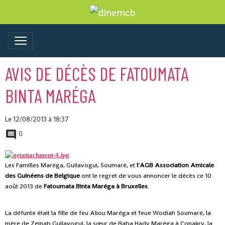
AVIS DE DÉCÈS DE FATOUMATA
BINTA MARÉGA
Le 12/08/2013
à 18:37
0
Les Familles Maréga, Guilavogui, Soumaré, et
l'AGB Association Amicale
des Guinéens de Belgique
ont le regret de vous annoncer le décès ce 10
août 2013 de
Fatoumata
Binta Maréga à Bruxelles
.
La défunte était la fille de feu Aliou Maréga et feue Wodiah Soumaré, la
mère de Zeinab Guilavogui, la sœur de Baba Hady Maréga à Conakry, la