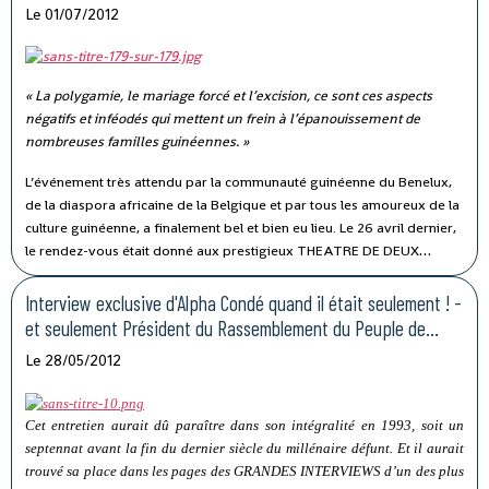
Le 01/07/2012
« La polygamie, le mariage forcé et l’excision, ce sont ces aspects
négatifs et inféodés qui mettent un frein à l’épanouissement de
nombreuses familles guinéennes. »
L’événement très attendu par la communauté guinéenne du Benelux,
de la diaspora africaine de la Belgique et par tous les amoureux de la
culture guinéenne, a finalement bel et bien eu lieu. Le 26 avril dernier,
le rendez-vous était donné aux prestigieux THEATRE DE DEUX
GARES, à Bruxelles pour la célébration de la grande fête guinéenne
au cœur de la capitale européenne.
Interview exclusive d'Alpha Condé quand il était seulement ! -
et seulement Président du Rassemblement du Peuple de
Guinéen
Le 28/05/2012
Cet entretien aurait dû paraître dans son intégralité en 1993, soit un
septennat avant la fin du dernier siècle du millénaire défunt. Et il aurait
trouvé sa place dans les pages des GRANDES INTERVIEWS d’un des plus