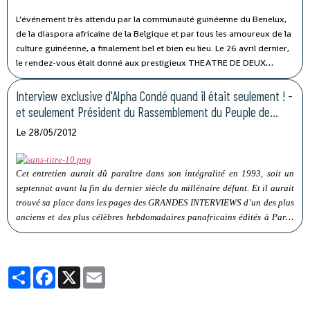
L’événement très attendu par la communauté guinéenne du Benelux,
de la diaspora africaine de la Belgique et par tous les amoureux de la
culture guinéenne, a finalement bel et bien eu lieu. Le 26 avril dernier,
le rendez-vous était donné aux prestigieux THEATRE DE DEUX
GARES, à Bruxelles pour la célébration de la grande fête guinéenne
au cœur de la capitale européenne.
Interview exclusive d'Alpha Condé quand il était seulement ! -
et seulement Président du Rassemblement du Peuple de
Guinéen
Le 28/05/2012
Cet entretien aurait dû paraître dans son intégralité en 1993, soit un
septennat avant la fin du dernier siècle du millénaire défunt. Et il aurait
trouvé sa place dans les pages des GRANDES INTERVIEWS d’un des plus
anciens et des plus célèbres hebdomadaires panafricains édités à Paris.
L’Actualité chaude de l’époque l’y avait réduit à un simple encart d’une
ou de deux colonnes sous le bandeau de rubrique
CONFIDENTIEL/GUINÉE.
Partager
Facebook
X
Email