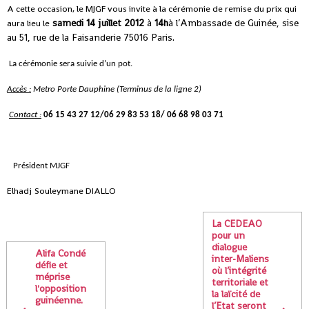
A cette occasion, le MJGF vous invite à la cérémonie de remise du prix qui
samedi 14 juillet 2012
à
14h
à l’Ambassade de Guinée, sise
aura lieu le
au 51, rue de la Faisanderie 75016 Paris.
La cérémonie sera suivie d’un pot.
Accès :
Metro Porte Dauphine (Terminus de la ligne 2)
Contact :
06 15 43 27 12/06 29 83 53 18/ 06 68 98 03 71
Président MJGF
Elhadj Souleymane DIALLO
La CEDEAO
pour un
dialogue
Alifa Condé
inter-Maliens
défie et
où l’intégrité
méprise
territoriale et
l'opposition
la laïcité de
guinéenne.
l’Etat seront