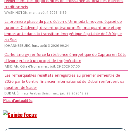
recherchent des opportunités de croissance au-delà des marchés
traditionnels
WASHINGTON, mar., août 4 2026 16:59
La première phase du parc éolien d'Ummbila Emoyeni, équipé de
turbines Goldwind, devient opérationnelle, marquant une étape
importante dans la transition énergétique équitable de l'Afrique
du Sud
JOHANNESBURG, lun., août 3 2026 00:24
Clarke Energy renforce la résilience énergétique de Capraci en Côte
d'Ivoire grâce à un projet de trigénération
ABIDJAN, Côte d'Ivoire, mer., juil. 29 2026 07:00
Les remarquables résultats enregistrés au premier semestre de
2026 par le Centre financier international de Dubaï renforcent sa
position de leader
DUBAÏ, Émirats Arabes Unis, mar., juil. 28 2026 18:29
Plus d'actualités