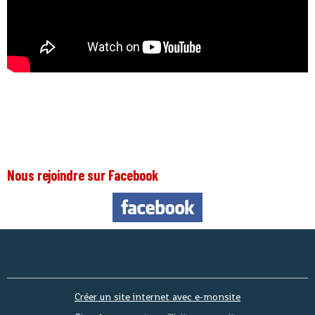
Nous rejoindre sur Facebook
Nous 
Créer un site internet avec e-monsite