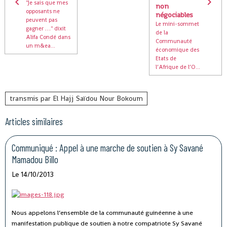
''Je sais que mes
non
opposants ne
négociables
peuvent pas
Le mini-sommet
gagner …'' dixit
de la
Alifa Condé dans
Communauté
un m&ea...
économique des
Etats de
l’Afrique de l’O...
transmis par El Hajj Saïdou Nour Bokoum
Articles similaires
Communiqué : Appel à une marche de soutien à Sy Savané
Mamadou Billo
Le 14/10/2013
Nous appelons l’ensemble de la communauté guinéenne à une
manifestation publique de soutien à notre compatriote Sy Savané