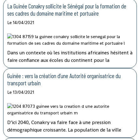
finalement été tranché par l'Etat qui détenait 20% des
La Guinée Conakry sollicite le Sénégal pour la formation de
parts.
ses cadres du domaine maritime et portuaire
Le 14/04/2021
Dans un contexte où les institutions africaines hésitent à
faire confiance aux écoles du continent pour la
formation de leurs travailleurs, la Guinée Conakry et le
Sénégal concrétisent leur coopération dans le domaine
Guinée : vers la création d’une Autorité organisatrice du
maritime et portuaire.
transport urbain
Le 13/04/2021
D’ici 2040, Conakry va faire face à une pression
démographique croissante. La population de la ville
pourrait atteindre 5,5 millions d’habitants à cet horizon