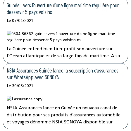
contre 2,7 millions actuellement. Le système de
Guinée : vers l’ouverture d’une ligne maritime régulière pour
transports en commun actuellement déployé a
desservir 5 pays voisins
montré ses limites.
Le 07/04/2021
La Guinée entend bien tirer profit son ouverture sur
l’Océan atlantique et de sa large façade maritime. A sa
prise de fonction en juin 2020, la nouvelle direction de
Société navale Guinéenne (SNG) annonçait le
NSIA Assurances Guinée lance la souscription d’assurances
développement d’une véritable politique de transport
sur WhatsApp avec SONOYA
maritime tout en consolidant les acquis.
Le 30/03/2021
NSIA Assurances lance en Guinée un nouveau canal de
distribution pour ses produits d’assurances automobile
et voyages dénommé NSIA SONOYA disponible sur
WhatsApp. En recourant par messages à la souscription