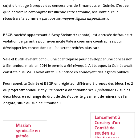
sujet d’un litige à propos des concessions de Simandou, en Guinée. C’est ce
qu’a déclaré la compagnie brésilienne cette semaine, assurant qu’elle
récupérera la somme
« par tous les moyens légaux disponibles ».
BSGR, société appartenant à Beny Steinmetz (photo), est accusée de fraude et
violation de garantie pour avoir incité Vale à créer une coentreprise pour
développer les concessions qui lui seront retirées plus tard.
Vale et BSGR avaient conclu une coentreprise pour développer une concession
à Simandou, mais en 2014 le permis a été révoqué. A l'époque, la Guinée avait
constaté que BSGR avait obtenu la licence en soudoyant des agents publics.
Pour rappel, la Guinée et BSGR ont réglé leur différend à propos des blocs 1 et 2
du projet Simandou. Beny Steinmetz a abandonné ses «
prétentions
» sur les
deux blocs en échange du droit de développer le gisement de minerai de fer
Zogota, situé au sud de Simandou
Lancement à
Conakry d’un
Mission
Comité de
syndicale en
soutien au
guinée