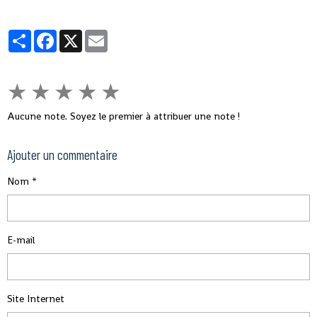
sur NSIA SONOYA, les souscripteurs se verront livrer
leurs contrats d’assurances directement chez eux.
Partager
Facebook
X
Email
★
★
★
★
★
Aucune note. Soyez le premier à attribuer une note !
Ajouter un commentaire
Nom
E-mail
Site Internet