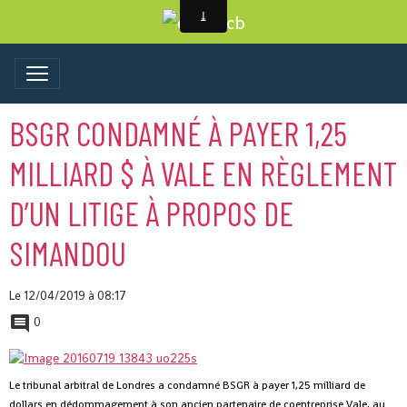
BSGR CONDAMNÉ À PAYER 1,25
MILLIARD $ À VALE EN RÈGLEMENT
D’UN LITIGE À PROPOS DE
SIMANDOU
Le 12/04/2019
à 08:17
0
Le tribunal arbitral de Londres a condamné BSGR à payer 1,25 milliard de
dollars en dédommagement à son ancien partenaire de coentreprise Vale, au