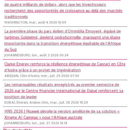
de quatre milliards de dollars, alors que les investisseurs
recherchent des opportunités de croissance au-delà des marchés
traditionnels
WASHINGTON, mar., août 4 2026 16:59
La première phase du parc éolien d'Ummbila Emoyeni, équipé de
turbines Goldwind, devient opérationnelle, marquant une étape
importante dans la transition énergétique équitable de l'Afrique
du Sud
JOHANNESBURG, lun., août 3 2026 00:24
Clarke Energy renforce la résilience énergétique de Capraci en Côte
d'Ivoire grâce à un projet de trigénération
ABIDJAN, Côte d'Ivoire, mer., juil. 29 2026 07:00
Les remarquables résultats enregistrés au premier semestre de
2026 par le Centre financier international de Dubaï renforcent sa
position de leader
DUBAÏ, Émirats Arabes Unis, mar., juil. 28 2026 18:29
HNS 2026 | Huawei dévoile la version améliorée de sa solution «
Xinghe AI Campus » pour l'Afrique australe
JOHANNESBURG, lun., juil. 27 2026 16:14