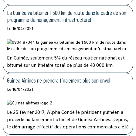
sécurité pour devenir des niches de rançonnement. Le
préjudice causé aux transporteurs et aux usagers de la
La Guinée va bitumer 1 500 km de route dans le cadre de son
route est important.
programme d’aménagement infrastructurel
Le 16/04/2021
En Guinée, seulement 5% du réseau routier national est
bitumé sur un linéaire total de plus de 43 000 km.
Jusqu’ici, les fonds alloués à l’entretien routier sont
insuffisants alors que plusieurs axes vitaux du pays sont
Guinea Airlines ne prendra finalement plus son envol
dans un état critique.
Le 16/04/2021
Le 25 février 2017, Alpha Condé le président guinéen a
procédé au lancement officiel de Guinea Airlines. Depuis,
le démarrage effectif des opérations commerciales a été
reporté à plusieurs reprises. Le sort de la compagnie a