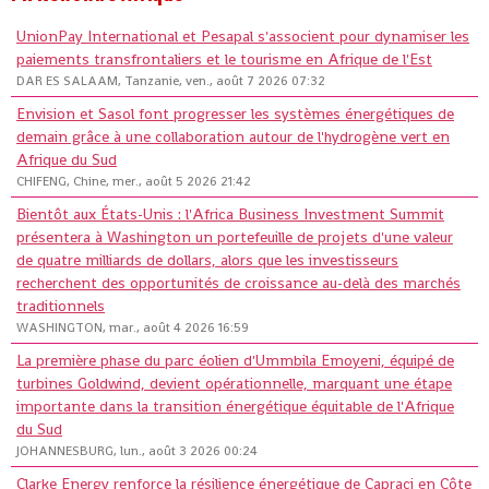
UnionPay International et Pesapal s'associent pour dynamiser les
paiements transfrontaliers et le tourisme en Afrique de l'Est
DAR ES SALAAM, Tanzanie, ven., août 7 2026 07:32
Envision et Sasol font progresser les systèmes énergétiques de
demain grâce à une collaboration autour de l'hydrogène vert en
Afrique du Sud
CHIFENG, Chine, mer., août 5 2026 21:42
Bientôt aux États-Unis : l'Africa Business Investment Summit
présentera à Washington un portefeuille de projets d'une valeur
de quatre milliards de dollars, alors que les investisseurs
recherchent des opportunités de croissance au-delà des marchés
traditionnels
WASHINGTON, mar., août 4 2026 16:59
La première phase du parc éolien d'Ummbila Emoyeni, équipé de
turbines Goldwind, devient opérationnelle, marquant une étape
importante dans la transition énergétique équitable de l'Afrique
du Sud
JOHANNESBURG, lun., août 3 2026 00:24
Clarke Energy renforce la résilience énergétique de Capraci en Côte