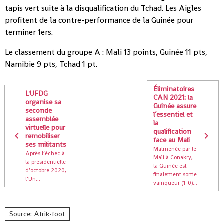
tapis vert suite à la disqualification du Tchad. Les Aigles
profitent de la contre-performance de la Guinée pour
terminer 1ers.
Le classement du groupe A : Mali 13 points, Guinée 11 pts,
Namibie 9 pts, Tchad 1 pt.
Éliminatoires
L'UFDG
CAN 2021: la
organise sa
Guinée assure
seconde
l’essentiel et
assemblée
la
virtuelle pour
qualification
remobiliser
face au Mali
ses militants
Malmenée par le
Après l’échec à
Mali à Conakry,
la présidentielle
la Guinée est
d’octobre 2020,
finalement sortie
l’Un...
vainqueur (1-0)...
Source: Afrik-foot