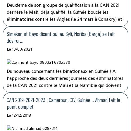
Deuxième de son groupe de qualification à la CAN 2021
derrière le Mali, déjà qualifié, la Guinée boucle les
éliminatoires contre les Aigles (le 24 mars à Conakry) et
la Namibie (le 28 mars à Windhoek) avec la ferme
intention de se qualifier. Le sélectionneur Didier Six a
Simakan et Bayo disent oui au Syli, Moriba (Barça) se fait
présenté ce jeudi sa liste de 23 joueurs retenus pour
désirer…
l’occasion.
Le 10/03/2021
Du nouveau concernant les binationaux en Guinée ! A
l’approche des deux dernières journées des éliminatoires
de la CAN 2021 contre le Mali et la Namibie qui doivent
permettre au Syli National de valider son billet pour la
phase finale, deux nouveaux éléments nés en France
CAN 2019-2021-2023 : Cameroun, CIV, Guinée… Ahmad fait le
viennent de dire oui au pays de Naby Keita.
point complet
Le 12/12/2018