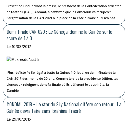
Présent ce lundi devant la presse, le président de la Confédération africaine
de football (CAF), Ahmad, a confirmé que le Cameroun va récupérer
l’organisation de la CAN 2021 à la place de la Côte d’Ivoire qu’il n’a pas
ménagé dans ses propos… Pour la Guinée, qui devait initialement
accueillir la CAN 2023, il va en revanche falloir patienter…
Demi-finale CAN U20 : Le Sénégal domine la Guinée sur le
score de 1 à 0
Le 10/03/2017
.Plus réaliste, le Sénégal a battu la Guinée 1-0 jeudi en demi-finale de la
CAN 2017 des moins de 20 ans. Comme lors de la précédente édition, les
Lionceaux rejoignent donc la finale où ils défieront le pays-hôte, la
Zambie.
MONDIAL 2018 - La star du Sily National diffère son retour : La
Guinée devra faire sans Ibrahima Traoré
Le 29/10/2015