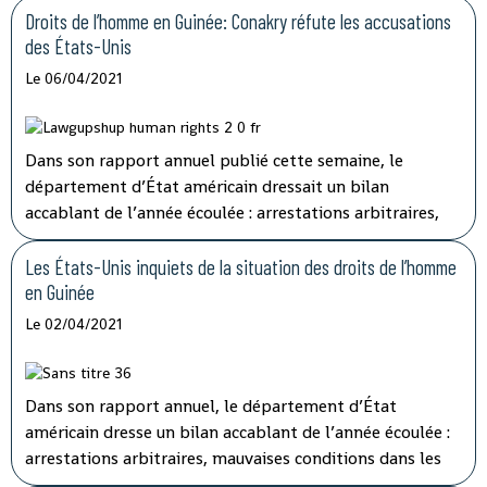
avancé : « raisons de sécurité ». La commission de la
Droits de l’homme en Guinée: Conakry réfute les accusations
Cédéao a appelé la semaine dernière à la poursuite « des
des États-Unis
discussions bilatérales en cours » entre Dakar et Conakry
Le 06/04/2021
pour la réouverture de la frontière. Une situation
incompréhensible pour les commerçants et
transporteurs de part et d’autre, durement touchés.
Dans son rapport annuel publié cette semaine, le
département d’État américain dressait un bilan
accablant de l’année écoulée : arrestations arbitraires,
mauvaises conditions dans les prisons… Mais pour le
ministre de l'Information et de la communication de
Les États-Unis inquiets de la situation des droits de l’homme
Conakry, Amara Somparé ce rapport manque de sérieux.
en Guinée
Le 02/04/2021
Dans son rapport annuel, le département d’État
américain dresse un bilan accablant de l’année écoulée :
arrestations arbitraires, mauvaises conditions dans les
prisons… Le département d’État américain confirme