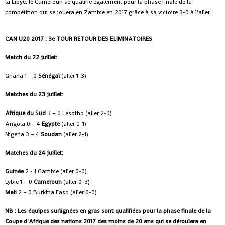
la Libye, le Cameroun se qualifie également pour la phase finale de la
compétition qui se jouera en Zambie en 2017 grâce à sa victoire 3-0 à l'aller.
CAN U20 2017 : 3e TOUR RETOUR DES ELIMINATOIRES
Match du 22 juillet:
Ghana 1 – 0
Sénégal
(aller 1-3)
Matches du 23 juillet:
Afrique du Sud
3 – 0 Lesotho (aller 2-0)
Angola 0 – 4
Egypte
(aller 0-1)
Nigeria 3 – 4
Soudan
(aller 2-1)
Matches du 24 juillet:
Guinée
2 - 1 Gambie (aller 0-0)
Lybie 1 – 0
Cameroun
(aller 0-3)
Mali
2 – 0 Burkina Faso (aller 0-0)
NB : Les équipes surlignées en gras sont qualifiées pour la phase finale de la
Coupe d'Afrique des nations 2017 des moins de 20 ans qui se déroulera en