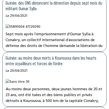
Guinée: des ONG dénoncent la détention depuis sept mois du
militant Oumar Sylla
Le 29/04/2021
Sept mois après l'emprisonnement d'Oumar Sylla à
Conakry, un collectif international d'associations de
défense des droits de l'homme demande la libération du
militant guinéen. Il avait, au sein du Front national pour
la défense de la Constitution, dénoncé la réforme
Guinée: au moins deux morts à Kouroussa dans les heurts
constitutionnelle qui a permis à Alpha Condé de
entre orpailleurs et forces de l'ordre
briguer et d'obtenir un troisième mandat présidentiel.
Le 20/04/2021
Au moins deux personnes, deux jeunes hommes de 20 et
23 ans, ont été tuées et des biens publics et privés
détruits à Kouroussa, à 500 km de la capitale Conakry,
dans l'est de la Guinée, lors de heurts entre des