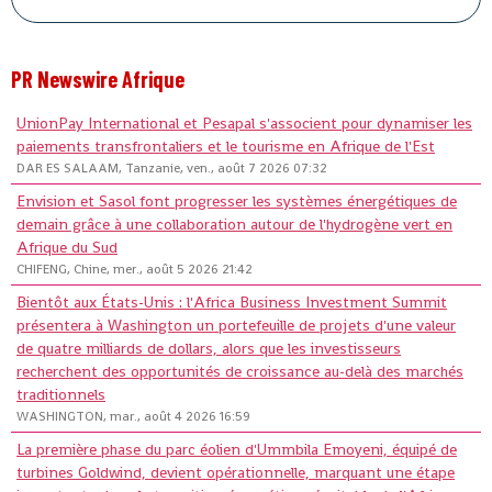
PR Newswire Afrique
UnionPay International et Pesapal s'associent pour dynamiser les
paiements transfrontaliers et le tourisme en Afrique de l'Est
DAR ES SALAAM, Tanzanie, ven., août 7 2026 07:32
Envision et Sasol font progresser les systèmes énergétiques de
demain grâce à une collaboration autour de l'hydrogène vert en
Afrique du Sud
CHIFENG, Chine, mer., août 5 2026 21:42
Bientôt aux États-Unis : l'Africa Business Investment Summit
présentera à Washington un portefeuille de projets d'une valeur
de quatre milliards de dollars, alors que les investisseurs
recherchent des opportunités de croissance au-delà des marchés
traditionnels
WASHINGTON, mar., août 4 2026 16:59
La première phase du parc éolien d'Ummbila Emoyeni, équipé de
turbines Goldwind, devient opérationnelle, marquant une étape