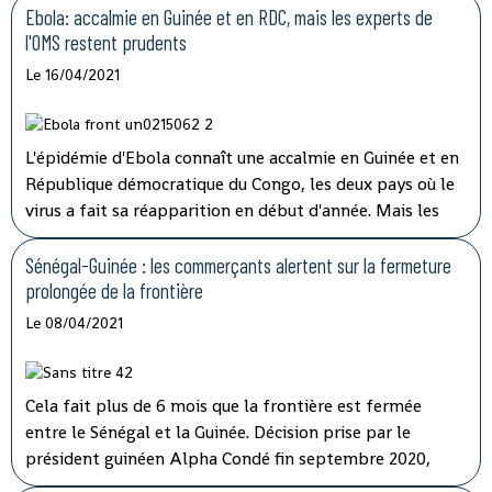
orpailleurs et les forces de l'ordre, samedi 17 avril. Ces
Ebola: accalmie en Guinée et en RDC, mais les experts de
heurts ont éclaté lors de protestations d'orpailleurs
l'OMS restent prudents
guinéens accusant les autorités guinéennes de les avoir
Le 16/04/2021
dépossédés d'une mine artisanale au profit d'exploitants
burkinabè.
L'épidémie d'Ebola connaît une accalmie en Guinée et en
République démocratique du Congo, les deux pays où le
virus a fait sa réapparition en début d'année. Mais les
experts de l'OMS Afrique restent très prudents car ils
manquent encore d'indicateurs fiables sur son évolution.
Sénégal-Guinée : les commerçants alertent sur la fermeture
L'épidémie d'Ebola connaît une accalmie en Guinée et en
prolongée de la frontière
République démocratique du Congo, les deux pays où le
Le 08/04/2021
virus a fait sa réapparition en début d'année. Mais les
experts de l'OMS Afrique restent très prudents car ils
manquent encore d'indicateurs fiables sur son évolution.
Cela fait plus de 6 mois que la frontière est fermée
entre le Sénégal et la Guinée. Décision prise par le
président guinéen Alpha Condé fin septembre 2020,
avant la présidentielle qui a mené à sa réélection. Motif