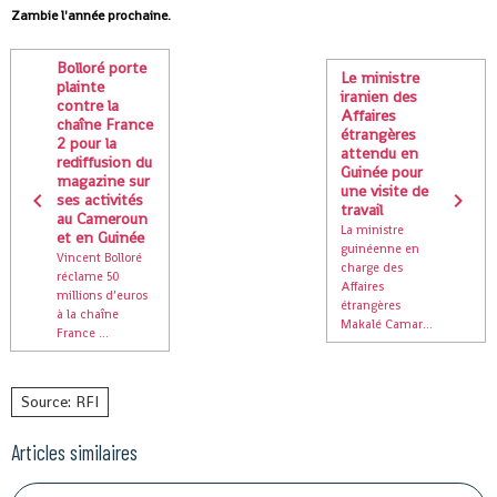
Zambie l'année prochaine.
Bolloré porte
Le ministre
plainte
iranien des
contre la
Affaires
chaîne France
étrangères
2 pour la
attendu en
rediffusion du
Guinée pour
magazine sur
une visite de
ses activités
travail
au Cameroun
La ministre
et en Guinée
guinéenne en
Vincent Bolloré
charge des
réclame 50
Affaires
millions d’euros
étrangères
à la chaîne
Makalé Camar...
France ...
Source: RFI
Articles similaires