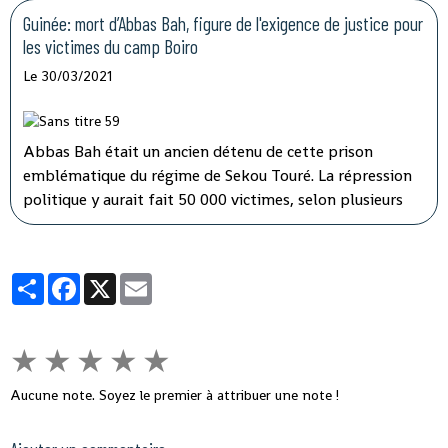
dans ce rapport paru cette semaine les
Guinée: mort d’Abbas Bah, figure de l'exigence de justice pour
dysfonctionnements pointés du doigt ces derniers mois
les victimes du camp Boiro
par plusieurs organisations de défense des droits de
Le 30/03/2021
l’homme.
Abbas Bah était un ancien détenu de cette prison
emblématique du régime de Sekou Touré. La répression
politique y aurait fait 50 000 victimes, selon plusieurs
ONG dont Amnesty International. Abbas Bah y avait été
détenu deux ans, sur les sept passés en prison entre 1971
et 1978.
Partager
Facebook
X
Email
★
★
★
★
★
Aucune note. Soyez le premier à attribuer une note !