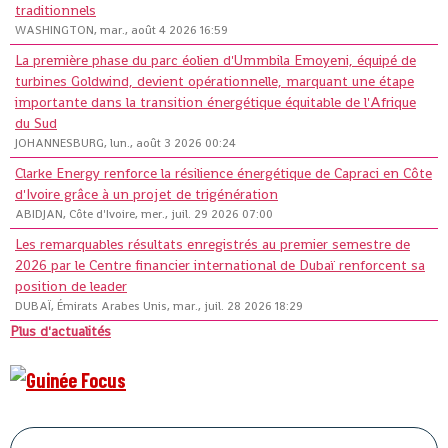
traditionnels
WASHINGTON, mar., août 4 2026 16:59
La première phase du parc éolien d'Ummbila Emoyeni, équipé de
turbines Goldwind, devient opérationnelle, marquant une étape
importante dans la transition énergétique équitable de l'Afrique
du Sud
JOHANNESBURG, lun., août 3 2026 00:24
Clarke Energy renforce la résilience énergétique de Capraci en Côte
d'Ivoire grâce à un projet de trigénération
ABIDJAN, Côte d'Ivoire, mer., juil. 29 2026 07:00
Les remarquables résultats enregistrés au premier semestre de
2026 par le Centre financier international de Dubaï renforcent sa
position de leader
DUBAÏ, Émirats Arabes Unis, mar., juil. 28 2026 18:29
Plus d'actualités