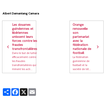
Albert Damantang Camara
Les douanes
Orange
guinéennes et
renouvelle
libériennes
son
unissent leurs
partenariat
forces contre les
avec la
fraudes
fédération
transfrontalières
nationale de
football
Dans le but de lutter
efficacement contre
La fédération
les fraudes
guinéenne de
transfrontalières qui
football et la
minent les acti...
société de tél...
Partager
Facebook
X
Email