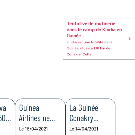
Tentative de mutinerie
dans le camp de Kindia en
Guinée
Kindia est une localité de la
Guinée située à 130 km de
Conakry. Cette...
va
Guinea
La Guinée
 500
Airlines ne
Conakry
te
prendra
sollicite le
Le 16/04/2021
Le 14/04/2021