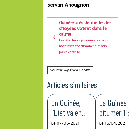
Servan Ahougnon
Guinée/présidentielle : les
citoyens votent dans le
calme
Les électeurs guinéens se sont
mobilisés tôt dimanche matin
pour voter le...
Source: Agence Ecofin
Articles similaires
En Guinée,
La Guinée 
l’Etat va en
bitumer 1
guerre contre
km de rou
Le 07/05/2021
Le 16/04/2021