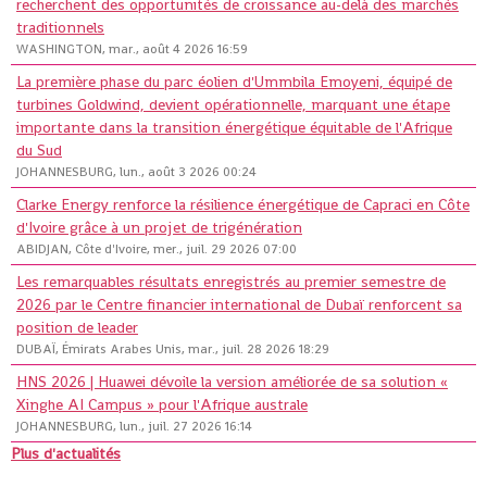
recherchent des opportunités de croissance au-delà des marchés
traditionnels
WASHINGTON, mar., août 4 2026 16:59
La première phase du parc éolien d'Ummbila Emoyeni, équipé de
turbines Goldwind, devient opérationnelle, marquant une étape
importante dans la transition énergétique équitable de l'Afrique
du Sud
JOHANNESBURG, lun., août 3 2026 00:24
Clarke Energy renforce la résilience énergétique de Capraci en Côte
d'Ivoire grâce à un projet de trigénération
ABIDJAN, Côte d'Ivoire, mer., juil. 29 2026 07:00
Les remarquables résultats enregistrés au premier semestre de
2026 par le Centre financier international de Dubaï renforcent sa
position de leader
DUBAÏ, Émirats Arabes Unis, mar., juil. 28 2026 18:29
HNS 2026 | Huawei dévoile la version améliorée de sa solution «
Xinghe AI Campus » pour l'Afrique australe
JOHANNESBURG, lun., juil. 27 2026 16:14
Plus d'actualités