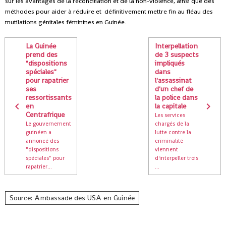
sur les avantages de la réconciliation et de la non-violence, ainsi que des
méthodes pour aider à réduire et définitivement mettre fin au fléau des
mutilations génitales féminines en Guinée.
La Guinée
Interpellation
prend des
de 3 suspects
"dispositions
impliqués
spéciales"
dans
pour rapatrier
l'assassinat
ses
d'un chef de
ressortissants
la police dans
en
la capitale
Centrafrique
Les services
Le gouvernement
chargés de la
guinéen a
lutte contre la
annoncé des
criminalité
"dispositions
viennent
spéciales" pour
d'interpeller trois
rapatrier...
...
Source: Ambassade des USA en Guinée