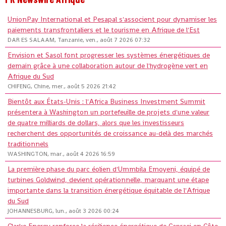
UnionPay International et Pesapal s'associent pour dynamiser les
paiements transfrontaliers et le tourisme en Afrique de l'Est
DAR ES SALAAM, Tanzanie, ven., août 7 2026 07:32
Envision et Sasol font progresser les systèmes énergétiques de
demain grâce à une collaboration autour de l'hydrogène vert en
Afrique du Sud
CHIFENG, Chine, mer., août 5 2026 21:42
Bientôt aux États-Unis : l'Africa Business Investment Summit
présentera à Washington un portefeuille de projets d'une valeur
de quatre milliards de dollars, alors que les investisseurs
recherchent des opportunités de croissance au-delà des marchés
traditionnels
WASHINGTON, mar., août 4 2026 16:59
La première phase du parc éolien d'Ummbila Emoyeni, équipé de
turbines Goldwind, devient opérationnelle, marquant une étape
importante dans la transition énergétique équitable de l'Afrique
du Sud
JOHANNESBURG, lun., août 3 2026 00:24