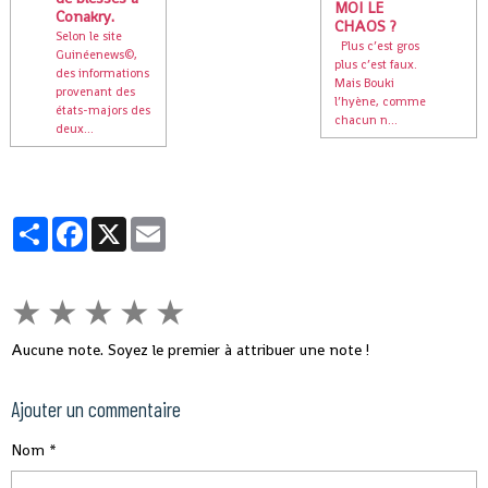
MOI LE
Conakry.
CHAOS ?
Selon le site
Plus c’est gros
Guinéenews©,
plus c’est faux.
des informations
Mais Bouki
provenant des
l’hyène, comme
états-majors des
chacun n...
deux...
Partager
Facebook
X
Email
★
★
★
★
★
Aucune note. Soyez le premier à attribuer une note !
Ajouter un commentaire
Nom