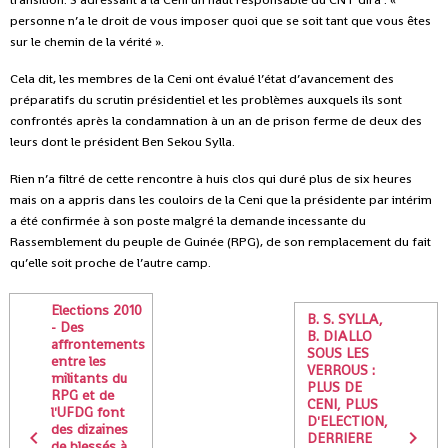
personne n’a le droit de vous imposer quoi que se soit tant que vous êtes
sur le chemin de la vérité ».
Cela dit, les membres de la Ceni ont évalué l’état d’avancement des
préparatifs du scrutin présidentiel et les problèmes auxquels ils sont
confrontés après la condamnation à un an de prison ferme de deux des
leurs dont le président Ben Sekou Sylla.
Rien n’a filtré de cette rencontre à huis clos qui duré plus de six heures
mais on a appris dans les couloirs de la Ceni que la présidente par intérim
a été confirmée à son poste malgré la demande incessante du
Rassemblement du peuple de Guinée (RPG), de son remplacement du fait
qu’elle soit proche de l’autre camp.
Elections 2010
B. S. SYLLA,
- Des
B. DIALLO
affrontements
SOUS LES
entre les
VERROUS :
militants du
PLUS DE
RPG et de
CENI, PLUS
l'UFDG font
D'ELECTION,
des dizaines
DERRIERE
de blessés à