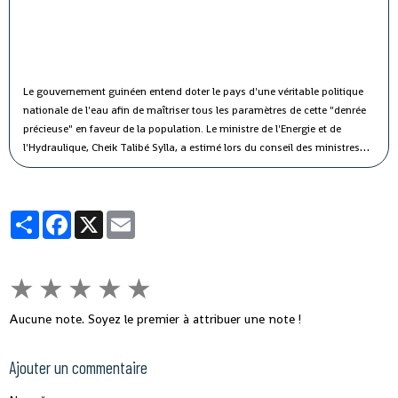
Le gouvernement guinéen entend doter le pays d'une véritable politique
nationale de l'eau afin de maîtriser tous les paramètres de cette "denrée
précieuse" en faveur de la population.
Le ministre de l'Energie et de
l'Hydraulique, Cheik Talibé Sylla, a estimé lors du conseil des ministres
jeudi que le "potentiel des ressources en eau du pays est estimé à 226
milliards de m3 par an, dont 154 milliards de m3 d'eau de surface et 72
milliards de m3 d'eau souterraine".
Partager
Facebook
X
Email
★
★
★
★
★
Aucune note. Soyez le premier à attribuer une note !
Ajouter un commentaire