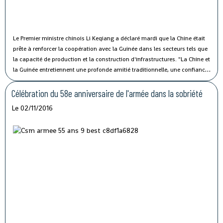
Le Premier ministre chinois Li Keqiang a déclaré mardi que la Chine était
prête à renforcer la coopération avec la Guinée dans les secteurs tels que
la capacité de production et la construction d'infrastructures.
"La Chine et
la Guinée entretiennent une profonde amitié traditionnelle, une confiance
politique solide et une coopération fructueuse", a affirmé M. Li lors de sa
rencontre avec le président guinéen Alpha Condé à Beijing.
Célébration du 58e anniversaire de l'armée dans la sobriété
Le 02/11/2016