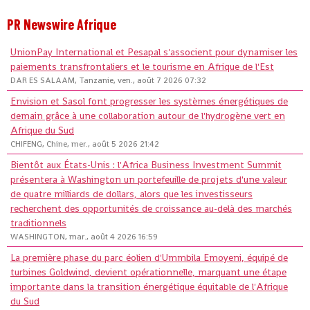
PR Newswire Afrique
UnionPay International et Pesapal s'associent pour dynamiser les
paiements transfrontaliers et le tourisme en Afrique de l'Est
DAR ES SALAAM, Tanzanie, ven., août 7 2026 07:32
Envision et Sasol font progresser les systèmes énergétiques de
demain grâce à une collaboration autour de l'hydrogène vert en
Afrique du Sud
CHIFENG, Chine, mer., août 5 2026 21:42
Bientôt aux États-Unis : l'Africa Business Investment Summit
présentera à Washington un portefeuille de projets d'une valeur
de quatre milliards de dollars, alors que les investisseurs
recherchent des opportunités de croissance au-delà des marchés
traditionnels
WASHINGTON, mar., août 4 2026 16:59
La première phase du parc éolien d'Ummbila Emoyeni, équipé de
turbines Goldwind, devient opérationnelle, marquant une étape
importante dans la transition énergétique équitable de l'Afrique
du Sud