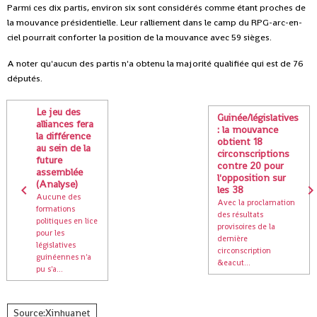
Parmi ces dix partis, environ six sont considérés comme étant proches de
la mouvance présidentielle. Leur ralliement dans le camp du RPG-arc-en-
ciel pourrait conforter la position de la mouvance avec 59 sièges.
A noter qu'aucun des partis n'a obtenu la majorité qualifiée qui est de 76
députés.
Le jeu des
Guinée/législatives
alliances fera
: la mouvance
la différence
obtient 18
au sein de la
circonscriptions
future
contre 20 pour
assemblée
l'opposition sur
(Analyse)
les 38
Aucune des
Avec la proclamation
formations
des résultats
politiques en lice
provisoires de la
pour les
dernière
législatives
circonscription
guinéennes n'a
&eacut...
pu s'a...
Source:Xinhuanet