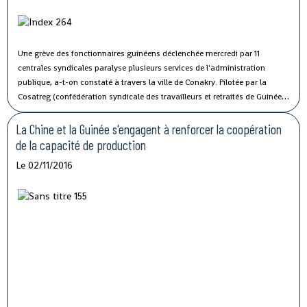
Une grève des fonctionnaires guinéens déclenchée mercredi par 11
centrales syndicales paralyse plusieurs services de l'administration
publique, a-t-on constaté à travers la ville de Conakry.
Pilotée par la
Cosatreg (confédération syndicale des travailleurs et retraités de Guinée)
et 10 centrales syndicales, la grève générale d'avertissement de 7 jours
vise à protester contre les mauvaises conditions de vie et de travail des
La Chine et la Guinée s'engagent à renforcer la coopération
fonctionnaires du secteur public.
de la capacité de production
Le 02/11/2016