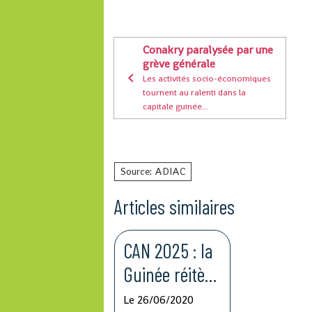
Conakry paralysée par une
grève générale
Les activités socio-économiques
tournent au ralenti dans la
capitale guinée...
Source: ADIAC
Articles similaires
CAN 2025 : la
Guinée réitère
son
Le 26/06/2020