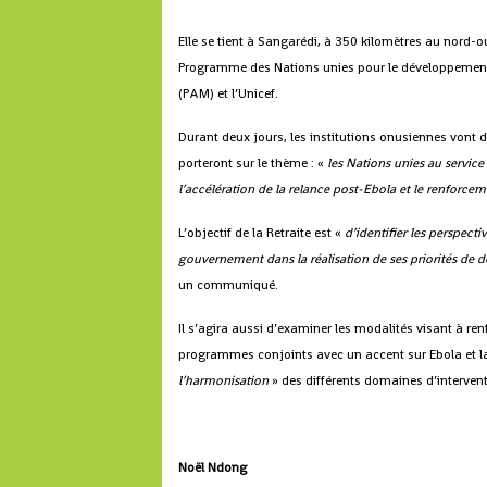
Elle se tient à Sangarédi, à 350 kilomètres au nord-o
Programme des Nations unies pour le développement
(PAM) et l’Unicef.
Durant deux jours, les institutions onusiennes vont
porteront sur le thème : «
les Nations unies au servic
l’accélération de la relance post-Ebola et le renforcem
L’objectif de la Retraite est «
d’identifier les perspec
gouvernement dans la réalisation de ses priorités de
un communiqué.
Il s’agira aussi d’examiner les modalités visant à re
programmes conjoints avec un accent sur Ebola et l
l’harmonisation
» des différents domaines d’intervent
Noël Ndong