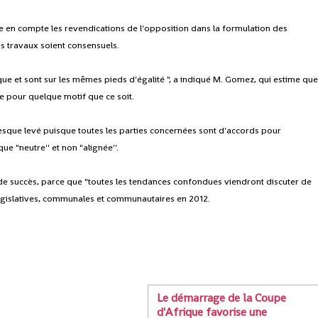
dre en compte les revendications de l'opposition dans la formulation des
es travaux soient consensuels.
ique et sont sur les mêmes pieds d'égalité ", a indiqué M. Gomez, qui estime qu
e pour quelque motif que ce soit.
resque levé puisque toutes les parties concernées sont d'accords pour
ue "neutre'' et non "alignée''.
e succès, parce que "toutes les tendances confondues viendront discuter de
s législatives, communales et communautaires en 2012.
Le démarrage de la Coupe
d'Afrique favorise une