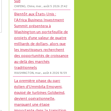
Sud
CHIFENG, Chine, mer., août 5 2026 21:42
Bientôt aux États-Unis :
l'Africa Business Investment
Summit présentera à
Washington un portefeuille de
projets d'une valeur de quatre
milliards de dollars, alors que
les investisseurs recherchent
des opportunités de croissance
au-delà des marchés
traditionnels
WASHINGTON, mar., août 4 2026 16:59
La première phase du parc
éolien d'Ummbila Emoyeni,
équipé de turbines Goldwind,
devient opérationnelle,
marquant une étape
importante dans la transition