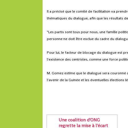
Il a précisé que le comité de facilitation va pren
thématiques du dialogue, afin que les résultats d
"Les partis sont tous pour nous, une famille polit
personne ne doit être exclue du cadre du dialogu
Pour lui, le facteur de blocage du dialogue est p
l'existence des centristes, comme une force politiq
M. Gomez estime que le dialogue sera couronné d
l'avenir de la Guinée et les éventuelles élection
Une coalition d'ONG
regrette la mise à l'écart