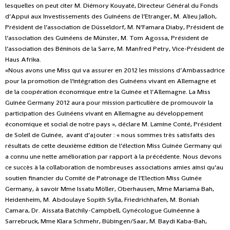
lesquelles on peut citer M. Diémory Kouyaté, Directeur Général du Fonds
d’Appui aux Investissements des Guinéens de l’Etranger, M. Alieu Jalloh,
Président de l’association de Düsseldorf, M. N’Famara Diaby, Président de
l’association des Guinéens de Münster, M. Tom Agossa, Président de
l’association des Béninois de la Sarre, M. Manfred Petry, Vice-Président de
Haus Afrika.
«Nous avons une Miss qui va assurer en 2012 les missions d’Ambassadrice
pour la promotion de l’intégration des Guinéens vivant en Allemagne et
de la coopération économique entre la Guinée et l’Allemagne. La Miss
Guinée Germany 2012 aura pour mission particulière de promouvoir la
participation des Guinéens vivant en Allemagne au développement
économique et social de notre pays », déclare M. Lamine Conté, Président
de Soleil de Guinée, avant d’ajouter : « nous sommes très satisfaits des
résultats de cette deuxième édition de l’élection Miss Guinée Germany qui
a connu une nette amélioration par rapport à la précédente. Nous devons
ce succès à la collaboration de nombreuses associations amies ainsi qu’au
soutien financier du Comité de Patronage de l’Election Miss Guinée
Germany, à savoir Mme Issatu Möller, Oberhausen, Mme Mariama Bah,
Heidenheim, M. Abdoulaye Sopith Sylla, Friedrichhafen, M. Boniah
Camara, Dr. Aissata Batchily-Campbell, Gynécologue Guinéenne à
Sarrebruck, Mme Klara Schmehr, Bübingen/Saar, M. Baydi Kaba-Bah,