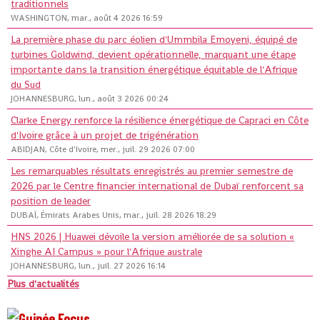
traditionnels
WASHINGTON, mar., août 4 2026 16:59
La première phase du parc éolien d'Ummbila Emoyeni, équipé de
turbines Goldwind, devient opérationnelle, marquant une étape
importante dans la transition énergétique équitable de l'Afrique
du Sud
JOHANNESBURG, lun., août 3 2026 00:24
Clarke Energy renforce la résilience énergétique de Capraci en Côte
d'Ivoire grâce à un projet de trigénération
ABIDJAN, Côte d'Ivoire, mer., juil. 29 2026 07:00
Les remarquables résultats enregistrés au premier semestre de
2026 par le Centre financier international de Dubaï renforcent sa
position de leader
DUBAÏ, Émirats Arabes Unis, mar., juil. 28 2026 18:29
HNS 2026 | Huawei dévoile la version améliorée de sa solution «
Xinghe AI Campus » pour l'Afrique australe
JOHANNESBURG, lun., juil. 27 2026 16:14
Plus d'actualités