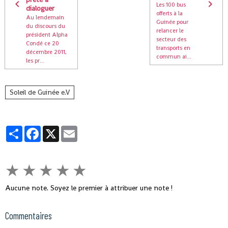
Les 100 bus
dialoguer
offerts à la
Au lendemain
Guinée pour
du discours du
relancer le
président Alpha
secteur des
Condé ce 20
transports en
décembre 2011,
commun ai...
les pr...
Soleil de Guinée e.V
Partager
Facebook
X
Email
★
★
★
★
★
Aucune note. Soyez le premier à attribuer une note !
Commentaires