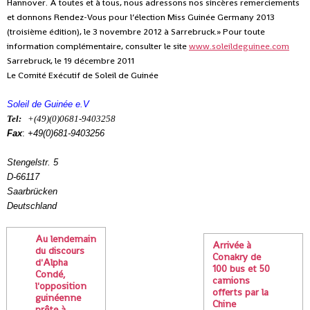
Hannover. A toutes et à tous, nous adressons nos sincères remerciements
et donnons Rendez-Vous pour l’élection Miss Guinée Germany 2013
(troisième édition), le 3 novembre 2012 à Sarrebruck.» Pour toute
information complémentaire, consulter le site
www.soleildeguinee.com
Sarrebruck, le 19 décembre 2011
Le Comité Exécutif de Soleil de Guinée
Soleil de Guinée e.V
Tel:
+(49)(0)0681-9403258
Fax
:
+49(0)681-9403256
Stengelstr. 5
D-66117
Saarbrücken
Deutschland
Au lendemain
Arrivée à
du discours
Conakry de
d'Alpha
100 bus et 50
Condé,
camions
l'opposition
offerts par la
guinéenne
Chine
prête à