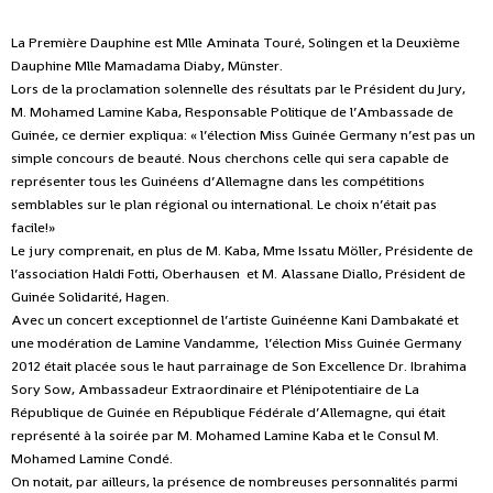
La Première Dauphine est Mlle Aminata Touré, Solingen et la Deuxième
Dauphine Mlle Mamadama Diaby, Münster.
Lors de la proclamation solennelle des résultats par le Président du Jury,
M. Mohamed Lamine Kaba, Responsable Politique de l’Ambassade de
Guinée, ce dernier expliqua: « l’élection Miss Guinée Germany n’est pas un
simple concours de beauté. Nous cherchons celle qui sera capable de
représenter tous les Guinéens d’Allemagne dans les compétitions
semblables sur le plan régional ou international. Le choix n’était pas
facile!»
Le jury comprenait, en plus de M. Kaba, Mme Issatu Möller, Présidente de
l’association Haldi Fotti, Oberhausen et M. Alassane Diallo, Président de
Guinée Solidarité, Hagen.
Avec un concert exceptionnel de l’artiste Guinéenne Kani Dambakaté et
une modération de Lamine Vandamme, l’élection Miss Guinée Germany
2012 était placée sous le haut parrainage de Son Excellence Dr. Ibrahima
Sory Sow, Ambassadeur Extraordinaire et Plénipotentiaire de La
République de Guinée en République Fédérale d’Allemagne, qui était
représenté à la soirée par M. Mohamed Lamine Kaba et le Consul M.
Mohamed Lamine Condé.
On notait, par ailleurs, la présence de nombreuses personnalités parmi