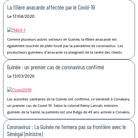
La filière anacarde affectée par le Covid-19
Le 17/04/2020
Comme plusieurs autres secteurs en Guinée, la filière anacarde est
également touchée de plein fouet par la pandémie de coronavirus.
Les
producteurs guinéens d’anacarde se plaignent de la rareté des clients.
Lancée le 02 avril dernier, par le ministère du Commerce, la campagne de
commercialisation de l’anacarde n’a pas connu son affluence habituelle à
Guinée : un premier cas de coronavirus confirmé
cause de la crise sanitaire qui secoue le monde.
Le 13/03/2020
Les autorités sanitaires de la Guinée ont confirmé, ce vendredi à Conakary,
un premier cas de Covid-19.
Selon le colonel Remy Lamah, ministre
guinéen de la Santé, la patiente est une Belge de 49 ans arrivée à Conakry,
il y a une semaine. « Elle a été conduite et isolée au Centre de traitement de
Nongo », a-t-il indiqué.
Coronavirus : La Guinée ne fermera pas sa frontière avec le
Sénégal (ministre)