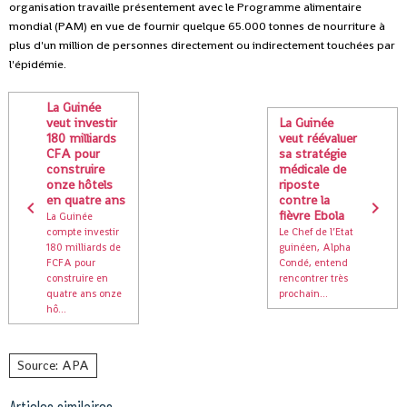
organisation travaille présentement avec le Programme alimentaire
mondial (PAM) en vue de fournir quelque 65.000 tonnes de nourriture à
plus d'un million de personnes directement ou indirectement touchées par
l'épidémie.
La Guinée
veut investir
La Guinée
180 milliards
veut réévaluer
CFA pour
sa stratégie
construire
médicale de
onze hôtels
riposte
en quatre ans
contre la
fièvre Ebola
La Guinée
compte investir
Le Chef de l’Etat
180 milliards de
guinéen, Alpha
FCFA pour
Condé, entend
construire en
rencontrer très
quatre ans onze
prochain...
hô...
Source: APA
Articles similaires