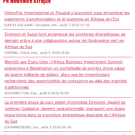
PR Newswire Afrique
UnionPay International et Pesapal s'associent pour dynamiser les
paiements transfrontaliers et le tourisme en Afrique de l'Est
DAR ES SALAAM, Tanzanie, ven., août 7 2026 07:32
Envision et Sasol font progresser les systèmes énergétiques de
demain grâce à une collaboration autour de l'hydrogène vert en
Afrique du Sud
CHIFENG, Chine, mer., août 5 2026 21:42
Bientôt aux États-Unis : l'Africa Business Investment Summit
présentera à Washington un portefeuille de projets d'une valeur
de quatre milliards de dollars, alors que les investisseurs
recherchent des opportunités de croissance au-delà des marchés
traditionnels
WASHINGTON, mar., août 4 2026 16:59
La première phase du parc éolien d'Ummbila Emoyeni, équipé de
turbines Goldwind, devient opérationnelle, marquant une étape
importante dans la transition énergétique équitable de l'Afrique
du Sud
JOHANNESBURG, lun., août 3 2026 00:24