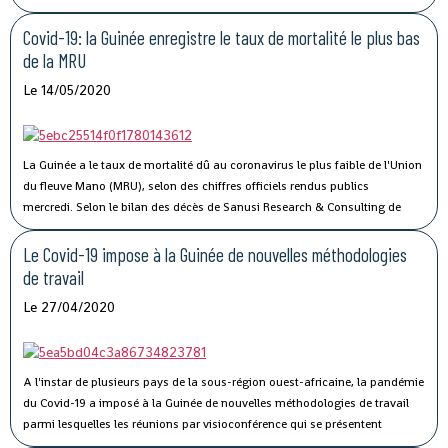
port sec de Kagbelen, permettra « l’amélioration des performances et la
compétitivité du Port Autonome de Conakry ».« Le développement du port
Covid-19: la Guinée enregistre le taux de mortalité le plus bas
sec de Kagbelen répond au double défi de la gestion optimale des espaces
de la MRU
de stockage du terminal à conteneurs et de la célérité des services de
Le 14/05/2020
livraison des véhicules. En complément des nouveaux portiques de parc
que Conakry Terminal vient de mettre en service, ce nouveau port sec
permettra l’amélioration des performances et la compétitivité du Port
Autonome de Conakry, », a déclaré Madame Traoré Tahirou Barry,
La Guinée a le taux de mortalité dû au coronavirus le plus faible de l'Union
Directrice générale de Conakry Terminal.
du fleuve Mano (MRU), selon des chiffres officiels rendus publics
mercredi.
Selon le bilan des décès de Sanusi Research & Consulting de
l’Union, qui regroupe la Côte d’Ivoire, la Guinée, le Libéria et la Sierra Leone,
73 personnes ont succombé au Covid-19.
Le Covid-19 impose à la Guinée de nouvelles méthodologies
de travail
Le 27/04/2020
A l'instar de plusieurs pays de la sous-région ouest-africaine, la pandémie
du Covid-19 a imposé à la Guinée de nouvelles méthodologies de travail
parmi lesquelles les réunions par visioconférence qui se présentent
comme un véritable défi technologique pour les autorités guinéennes.