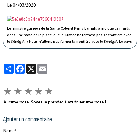
Le 04/03/2020
Le ministre guinéen de la Santé Colonel Remy Lamah, a indiqué ce mardi,
dans une radio de la place, que la Guinée ne fermera pas sa frontière avec
le Sénégal.
« Nous n’allons pas fermer la frontière avec le Sénégal. Le pays
est signataire du règlement sanitaire international. Ce n’est pas parce que
le Sénégal avait fermé sa frontière pendant Ebola, que nous allons aussi
fermer la nôtre », a-t-il souligné, tout en indiquant que des mesures sont
Partager
Facebook
X
Email
prises pour éviter ce virus en Guinée.
★
★
★
★
★
Aucune note. Soyez le premier à attribuer une note !
Ajouter un commentaire
Nom