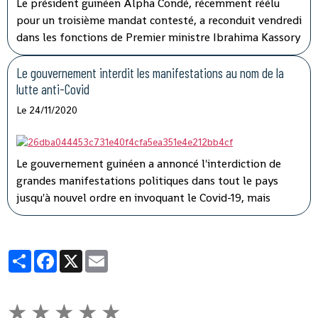
Le président guinéen Alpha Condé, récemment réélu
pour un troisième mandat contesté, a reconduit vendredi
dans les fonctions de Premier ministre Ibrahima Kassory
Fofana qui avait auparavant présenté la démission de
son gouvernement.
Le gouvernement interdit les manifestations au nom de la
lutte anti-Covid
Le 24/11/2020
Le gouvernement guinéen a annoncé l'interdiction de
grandes manifestations politiques dans tout le pays
jusqu'à nouvel ordre en invoquant le Covid-19, mais
l'opposition a dénoncé une instrumentalisation de la
pandémie pour faire taire les adversaires du président
Alpha Condé.
Partager
Facebook
X
Email
★
★
★
★
★