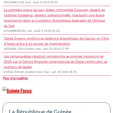
WASHINGTON, mar., août 4 2026 16:59
La première phase du parc éolien d'Ummbila Emoyeni, équipé de
turbines Goldwind, devient opérationnelle, marquant une étape
importante dans la transition énergétique équitable de l'Afrique
du Sud
JOHANNESBURG, lun., août 3 2026 00:24
Clarke Energy renforce la résilience énergétique de Capraci en Côte
d'Ivoire grâce à un projet de trigénération
ABIDJAN, Côte d'Ivoire, mer., juil. 29 2026 07:00
Les remarquables résultats enregistrés au premier semestre de
2026 par le Centre financier international de Dubaï renforcent sa
position de leader
DUBAÏ, Émirats Arabes Unis, mar., juil. 28 2026 18:29
Plus d'actualités
La République de Guinée