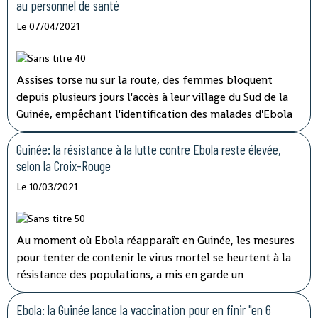
au personnel de santé
Le 07/04/2021
Assises torse nu sur la route, des femmes bloquent
depuis plusieurs jours l'accès à leur village du Sud de la
Guinée, empêchant l'identification des malades d'Ebola
et les vaccinations, ont indiqué mardi les autorités, qui
tentent de lever le blocus par la négociation.
Guinée: la résistance à la lutte contre Ebola reste élevée,
selon la Croix-Rouge
Le 10/03/2021
Au moment où Ebola réapparaît en Guinée, les mesures
pour tenter de contenir le virus mortel se heurtent à la
résistance des populations, a mis en garde un
responsable de la Croix-Rouge dans un entretien à l'AFP.
Ebola: la Guinée lance la vaccination pour en finir "en 6