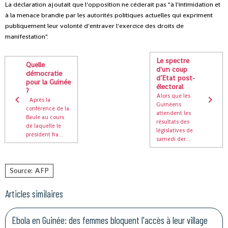
La déclaration ajoutait que l'opposition ne céderait pas "à l'intimidation et
à la menace brandie par les autorités politiques actuelles qui expriment
publiquement leur volonté d'entraver l'exercice des droits de
manifestation".
Le spectre
Quelle
d'un coup
démocratie
d’Etat post-
pour la Guinée
électoral
?
Alors que les
Après la
Guinéens
conférence de la
attendent les
Baule au cours
résultats des
de laquelle le
législatives de
président fra...
samedi der...
Source: AFP
Articles similaires
Ebola en Guinée: des femmes bloquent l'accès à leur village