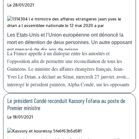
mortels.
L'organisation mondiale de la Santé (OMS) va
Le 28/01/2021
envoyer des doses de vaccins pour aider la Guinée à faire
face à la résurgence de l'épidémie de fièvre
hémorragique
Ebola
, confirmée dimanche
14 février. "Nous allons déployer rapidement les
Les Etats-Unis et l’Union européenne ont dénoncé la
capacités nécessaires pour appuyer la Guinée, qui a déjà
mort en détention de deux personnes. Un autre opposant
une grande expérience", a déclaré devant la presse le
est menacé de dix ans de prison.
La France appelle à un dialogue entre les autorités et
représentant de l'agence de l'ONU à Conakry.
l’opposition afin de permettre une réconciliation de tous les
Guinéens. Le ministre des affaires étrangères français, Jean-
Yves Le Drian, a déclaré au Sénat, mercredi 27 janvier, avoir
interrogé le président guinéen, Alpha Condé, sur les opposants
en prison, agitant la menace de
« mesures »
contre Conakry.
Le président Condé reconduit Kassory Fofana au poste de
Premier ministre
Le 18/01/2021