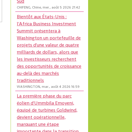
Sud
CHIFENG, Chine, mer., août 5 2026 21:42
Bientôt aux États-Unis :
l'Africa Business Investment
Summit présentera à
Washington un portefeuille de
projets d'une valeur de quatre
milliards de dollars, alors que
les investisseurs recherchent
des opportunités de croissance
au-delà des marchés
traditionnels
WASHINGTON, mar., août 4 2026 16:59
La première phase du parc
éolien d'Ummbila Emoyeni,
équipé de turbines Goldwind,
devient opérationnelle,
marquant une étape
importante dans la transition