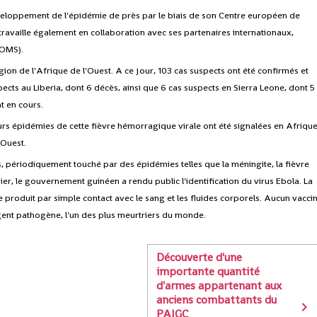
veloppement de l'épidémie de près par le biais de son Centre européen de
travaille également en collaboration avec ses partenaires internationaux,
(OMS).
gion de l'Afrique de l'Ouest. A ce jour, 103 cas suspects ont été confirmés et
pects au Liberia, dont 6 décès, ainsi que 6 cas suspects en Sierra Leone, dont 5
t en cours.
rs épidémies de cette fièvre hémorragique virale ont été signalées en Afriqu
'Ouest.
, périodiquement touché par des épidémies telles que la méningite, la fièvre
nier, le gouvernement guinéen a rendu public l'identification du virus Ebola. La
 produit par simple contact avec le sang et les fluides corporels. Aucun vacci
gent pathogène, l'un des plus meurtriers du monde.
Découverte d'une
importante quantité
d'armes appartenant aux
anciens combattants du
PAIGC