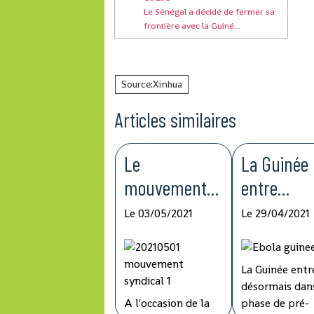
Le Sénégal a décidé de fermer sa
frontière avec la Guiné...
Source:Xinhua
Articles similaires
Le
La Guinée
mouvement
entre
syndical
désormais
Le 03/05/2021
Le 29/04/2021
demande une
dans la ph
augmentation
de pré-
La Guinée entr
des salaire et
éliminatio
désormais dans
de pension de
la fièvre E
A l'occasion de la
phase de pré-