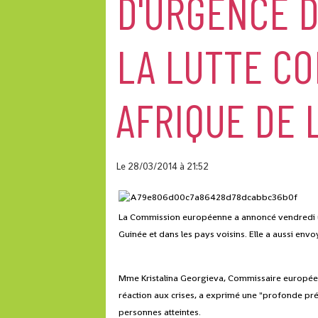
D'URGENCE D
LA LUTTE C
AFRIQUE DE 
Le 28/03/2014
à 21:52
La Commission européenne a annoncé vendredi un
Guinée et dans les pays voisins. Elle a aussi envo
Mme Kristalina Georgieva, Commissaire européenn
réaction aux crises, a exprimé une "profonde pré
personnes atteintes.