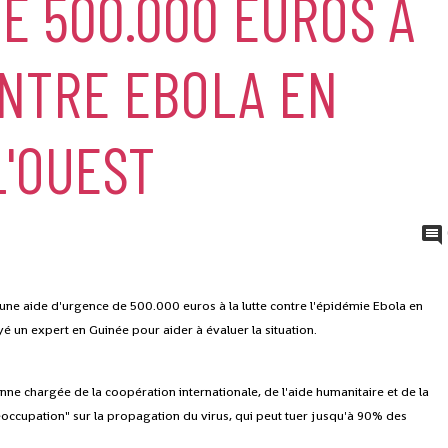
E 500.000 EUROS À
ONTRE EBOLA EN
L'OUEST
e aide d'urgence de 500.000 euros à la lutte contre l'épidémie Ebola en
yé un expert en Guinée pour aider à évaluer la situation.
e chargée de la coopération internationale, de l'aide humanitaire et de la
occupation" sur la propagation du virus, qui peut tuer jusqu'à 90% des