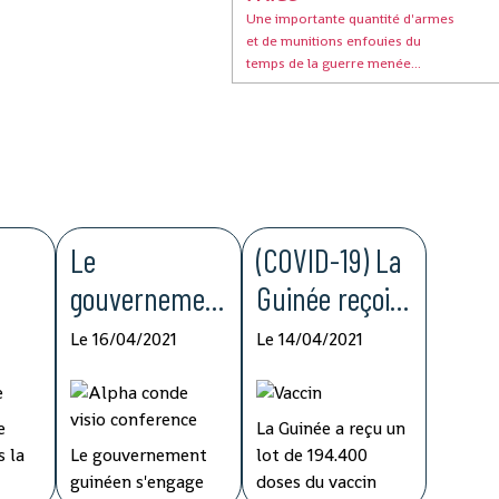
Une importante quantité d'armes
et de munitions enfouies du
temps de la guerre menée...
Le
(COVID-19) La
gouvernemen
Guinée reçoit
t guinéen
194.400 doses
Le 16/04/2021
Le 14/04/2021
ase
déclare
du vaccin
s'engager
d'AstraZeneca
e
La Guinée a reçu un
n de
dans la lutte
dans le cadre
 la
Le gouvernement
lot de 194.400
bola
contre la
de l'initiative
guinéen s'engage
doses du vaccin