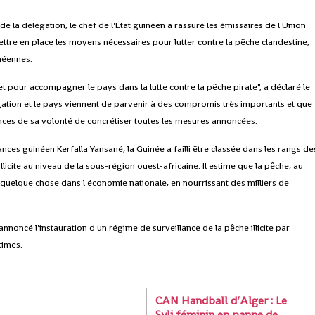
la délégation, le chef de l'Etat guinéen a rassuré les émissaires de l'Union
tre en place les moyens nécessaires pour lutter contre la pêche clandestine,
inéennes.
 pour accompagner le pays dans la lutte contre la pêche pirate", a déclaré le
égation et le pays viennent de parvenir à des compromis très importants et que
nces de sa volonté de concrétiser toutes les mesures annoncées.
nces guinéen Kerfalla Yansané, la Guinée a failli être classée dans les rangs de
licite au niveau de la sous-région ouest-africaine. Il estime que la pêche, au
 quelque chose dans l'économie nationale, en nourrissant des milliers de
noncé l'instauration d'un régime de surveillance de la pêche illicite par
times.
CAN Handball d’Alger : Le
Syli féminin en panne de