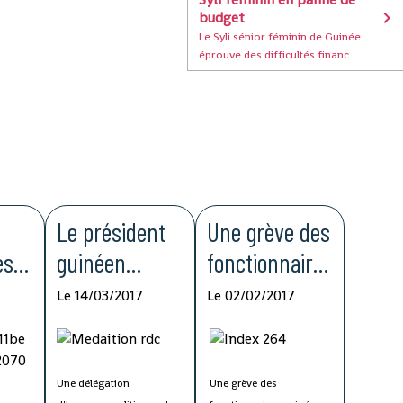
budget
Le Syli sénior féminin de Guinée
éprouve des difficultés financ...
Le président
Une grève des
es
guinéen
fonctionnaires
sollicité dans
paralyse
Le 14/03/2017
Le 02/02/2017
la résolution
l'administratio
te
de la crise
n guinéenne
politique en
Une délégation
Une grève des