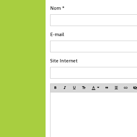
Li lors de sa rencontre
Nom
avec le président guinéen
Alpha Condé à Beijing.
E-mail
Site Internet