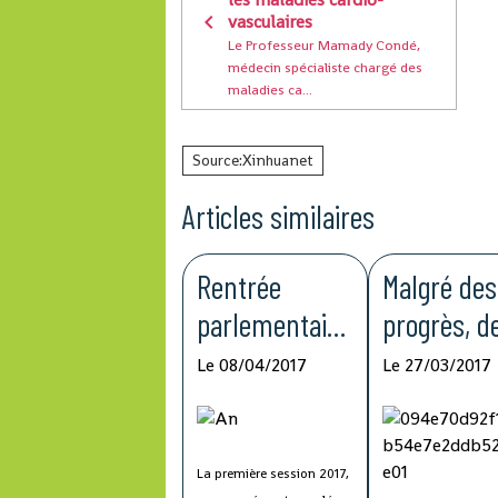
vasculaires
Le Professeur Mamady Condé,
médecin spécialiste chargé des
maladies ca...
Source:Xinhuanet
Articles similaires
Rentrée
Malgré des
parlementaire
progrès, d
2017
lacunes
Le 08/04/2017
Le 27/03/2017
subsistent
dans la lut
contre
La première session 2017,