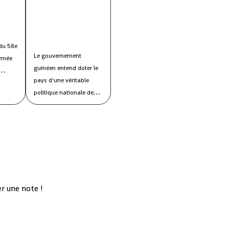
du secteur public.
du 58e
Le gouvernement
armée
guinéen entend doter le
pays d'une véritable
ans la
politique nationale de
onstaté
l'eau afin de maîtriser
s
tous les paramètres de
ons de
cette "denrée précieuse"
ys, les
en faveur de la
population.
Le ministre
'un
de l'Energie et de
ur
l'Hydraulique, Cheik
r une note !
Talibé Sylla, a estimé lors
du conseil des ministres
jeudi que le "potentiel
des ressources en eau du