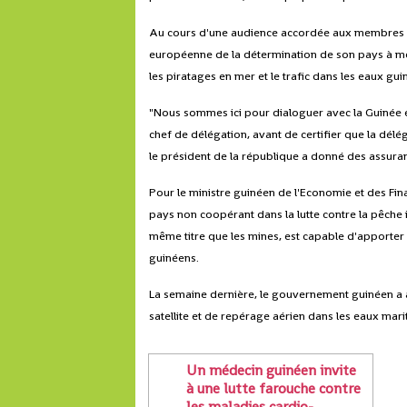
Au cours d'une audience accordée aux membres de 
européenne de la détermination de son pays à met
les piratages en mer et le trafic dans les eaux gu
"Nous sommes ici pour dialoguer avec la Guinée et
chef de délégation, avant de certifier que la dél
le président de la république a donné des assura
Pour le ministre guinéen de l'Economie et des Fina
pays non coopérant dans la lutte contre la pêche il
même titre que les mines, est capable d'apporter
guinéens.
La semaine dernière, le gouvernement guinéen a an
satellite et de repérage aérien dans les eaux mari
Un médecin guinéen invite
à une lutte farouche contre
les maladies cardio-