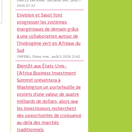
DAR ES SALAAM, Tanzanie, ven., août 7
2026 07:32
Envision et Sasol font
progresser les systèmes
énergétiques de demain grâce
à une collaboration autour de
l'hydrogène vert en Afrique du
Sud
CHIFENG, Chine, mer., août 5 2026 21:42
Bientôt aux États-Unis :
l'Africa Business Investment
Summit présentera à
Washington un portefeuille de
projets d'une valeur de quatre
milliards de dollars, alors que
les investisseurs recherchent
des opportunités de croissance
au-delà des marchés
traditionnels