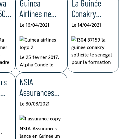
va
Guinea
La Guinée
 500
Airlines ne
Conakry
te
prendra
sollicite le
Le 16/04/2021
Le 14/04/2021
dre
finalement
Sénégal pour
plus son
la formation
e
envol
de ses cadres
Le 25 février 2017,
eme
du domaine
Alpha Condé le
président guinéen a
maritime et
ers
procédé au
NSIA
ture
portuaire
lancement officiel
e
Assurances
de Guinea Airlines.
Dans un contexte
e
Guinée lance
 du
Depuis, le
où les institutions
Le 30/03/2021
démarrage effectif
africaines hésitent
la
itumé
des opérations
à faire confiance
pour
souscription
 total
commerciales a été
aux écoles du
NSIA Assurances
000
reporté à plusieurs
continent pour la
5
d’assurances
lance en Guinée un