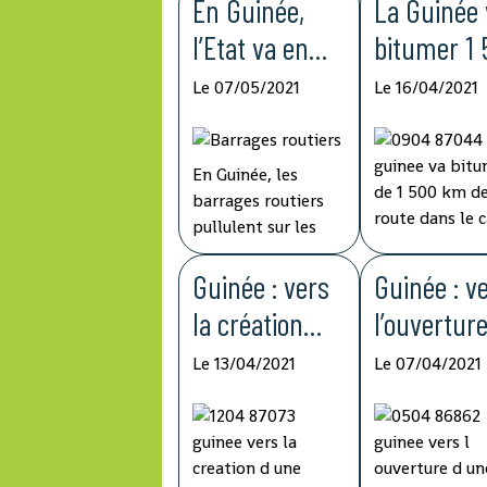
En Guinée,
La Guinée 
l’Etat va en
bitumer 1
guerre contre
km de rou
Le 07/05/2021
Le 16/04/2021
les barrages
dans le ca
routiers
de son
En Guinée, les
illégaux
programm
barrages routiers
d’aménag
pullulent sur les
principaux axes du
nt
pays. Illégaux pour
Guinée : vers
Guinée : v
infrastruc
beaucoup, ils ont
la création
l’ouvertur
été détournés de
En Guinée,
l
d’une Autorité
d’une lign
leur mission
seulement 5%
Le 13/04/2021
Le 07/04/2021
première de
réseau routier
organisatrice
maritime
contrôle de sécurité
national est b
du transport
régulière 
pour devenir des
sur un linéaire
niches de
de plus de 43 
urbain
desservir 