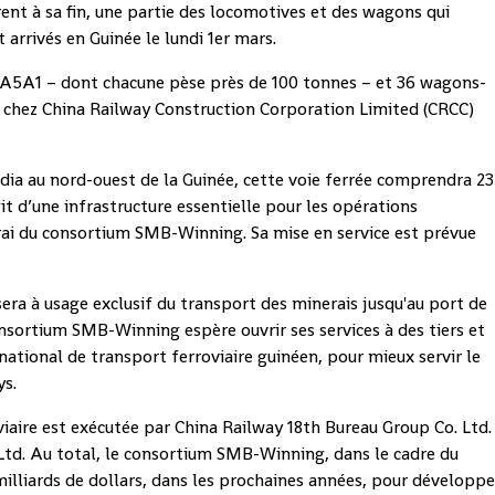
rent à sa fin, une partie des locomotives et des wagons qui
t arrivés en Guinée le lundi 1er mars.
 CDA5A1 – dont chacune pèse près de 100 tonnes – et 36 wagons-
hez China Railway Construction Corporation Limited (CRCC)
ndia au nord-ouest de la Guinée, cette voie ferrée comprendra 23
git d’une infrastructure essentielle pour les opérations
rai du consortium SMB-Winning. Sa mise en service est prévue
sera à usage exclusif du transport des minerais jusqu'au port de
sortium SMB-Winning espère ouvrir ses services à des tiers et
national de transport ferroviaire guinéen, pour mieux servir le
s.
iaire est exécutée par China Railway 18th Bureau Group Co. Ltd.
Ltd. Au total, le consortium SMB-Winning, dans le cadre du
illiards de dollars, dans les prochaines années, pour développe