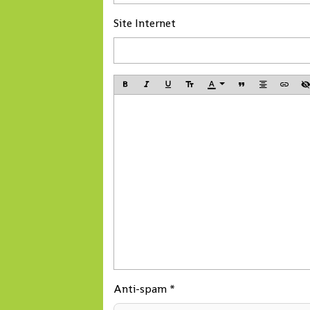
actuellement
transport mar
Site Internet
déployé a
tout en consol
montré ses limites.
les acquis.
Anti-spam