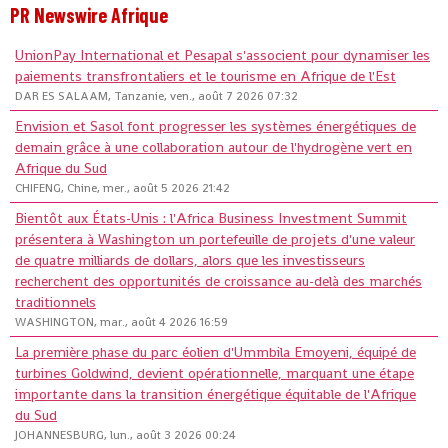
PR Newswire Afrique
UnionPay International et Pesapal s'associent pour dynamiser les
paiements transfrontaliers et le tourisme en Afrique de l'Est
DAR ES SALAAM, Tanzanie, ven., août 7 2026 07:32
Envision et Sasol font progresser les systèmes énergétiques de
demain grâce à une collaboration autour de l'hydrogène vert en
Afrique du Sud
CHIFENG, Chine, mer., août 5 2026 21:42
Bientôt aux États-Unis : l'Africa Business Investment Summit
présentera à Washington un portefeuille de projets d'une valeur
de quatre milliards de dollars, alors que les investisseurs
recherchent des opportunités de croissance au-delà des marchés
traditionnels
WASHINGTON, mar., août 4 2026 16:59
La première phase du parc éolien d'Ummbila Emoyeni, équipé de
turbines Goldwind, devient opérationnelle, marquant une étape
importante dans la transition énergétique équitable de l'Afrique
du Sud
JOHANNESBURG, lun., août 3 2026 00:24