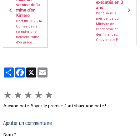
exécutés en 3
service de la
ans
mine d’or
Placé sous la
Kiniero
présidence du
D’ici fin 2025, la
Ministre de
Guinée devrait
l’Economie et
compter une
des Finances,
nouvelle mine
Gouverneur P...
d’or grâce...
Partager
Facebook
X
Email
★
★
★
★
★
Aucune note. Soyez le premier à attribuer une note !
Ajouter un commentaire
Nom