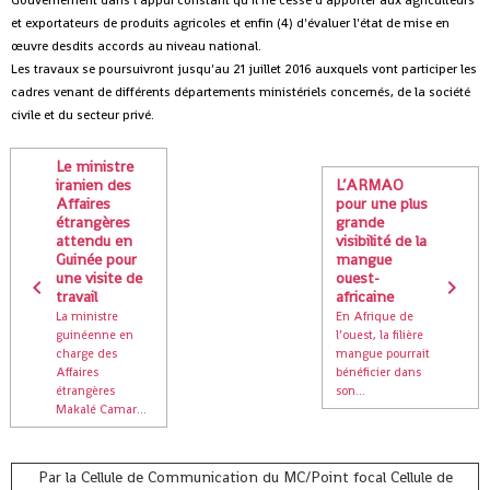
Gouvernement dans l'appui constant qu'il ne cesse d'apporter aux agriculteurs
et exportateurs de produits agricoles et enfin (4) d'évaluer l'état de mise en
œuvre desdits accords au niveau national.
Les travaux se poursuivront jusqu'au 21 juillet 2016 auxquels vont participer les
cadres venant de différents départements ministériels concernés, de la société
civile et du secteur privé.
Le ministre
iranien des
L’ARMAO
Affaires
pour une plus
étrangères
grande
attendu en
visibilité de la
Guinée pour
mangue
une visite de
ouest-
travail
africaine
La ministre
En Afrique de
guinéenne en
l’ouest, la filière
charge des
mangue pourrait
Affaires
bénéficier dans
étrangères
son...
Makalé Camar...
Par la Cellule de Communication du MC/Point focal Cellule de