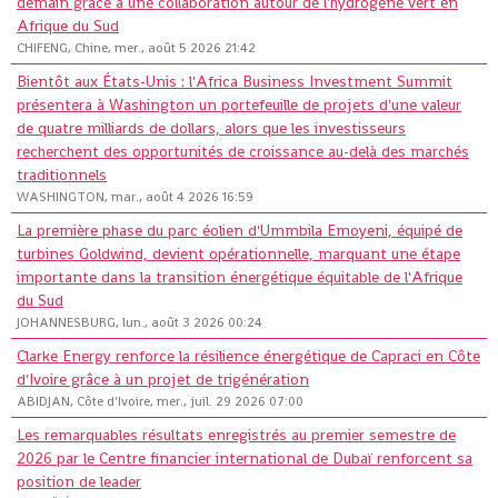
demain grâce à une collaboration autour de l'hydrogène vert en
Afrique du Sud
CHIFENG, Chine, mer., août 5 2026 21:42
Bientôt aux États-Unis : l'Africa Business Investment Summit
présentera à Washington un portefeuille de projets d'une valeur
de quatre milliards de dollars, alors que les investisseurs
recherchent des opportunités de croissance au-delà des marchés
traditionnels
WASHINGTON, mar., août 4 2026 16:59
La première phase du parc éolien d'Ummbila Emoyeni, équipé de
turbines Goldwind, devient opérationnelle, marquant une étape
importante dans la transition énergétique équitable de l'Afrique
du Sud
JOHANNESBURG, lun., août 3 2026 00:24
Clarke Energy renforce la résilience énergétique de Capraci en Côte
d'Ivoire grâce à un projet de trigénération
ABIDJAN, Côte d'Ivoire, mer., juil. 29 2026 07:00
Les remarquables résultats enregistrés au premier semestre de
2026 par le Centre financier international de Dubaï renforcent sa
position de leader