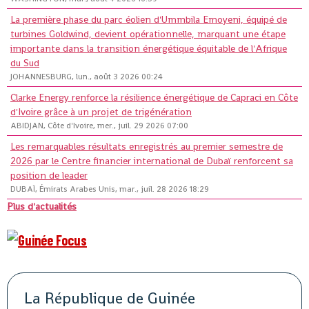
La première phase du parc éolien d'Ummbila Emoyeni, équipé de
turbines Goldwind, devient opérationnelle, marquant une étape
importante dans la transition énergétique équitable de l'Afrique
du Sud
JOHANNESBURG, lun., août 3 2026 00:24
Clarke Energy renforce la résilience énergétique de Capraci en Côte
d'Ivoire grâce à un projet de trigénération
ABIDJAN, Côte d'Ivoire, mer., juil. 29 2026 07:00
Les remarquables résultats enregistrés au premier semestre de
2026 par le Centre financier international de Dubaï renforcent sa
position de leader
DUBAÏ, Émirats Arabes Unis, mar., juil. 28 2026 18:29
Plus d'actualités
La République de Guinée