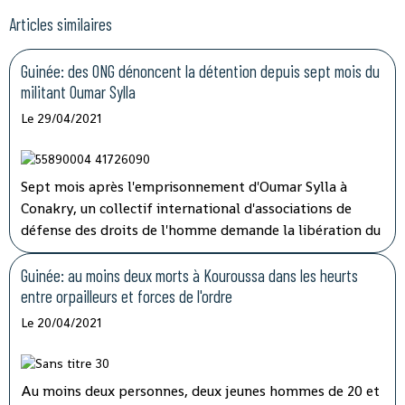
Articles similaires
Guinée: des ONG dénoncent la détention depuis sept mois du
militant Oumar Sylla
Le 29/04/2021
Sept mois après l'emprisonnement d'Oumar Sylla à
Conakry, un collectif international d'associations de
défense des droits de l'homme demande la libération du
militant guinéen. Il avait, au sein du Front national pour
la défense de la Constitution, dénoncé la réforme
Guinée: au moins deux morts à Kouroussa dans les heurts
constitutionnelle qui a permis à Alpha Condé de
entre orpailleurs et forces de l'ordre
briguer et d'obtenir un troisième mandat présidentiel.
Le 20/04/2021
Au moins deux personnes, deux jeunes hommes de 20 et