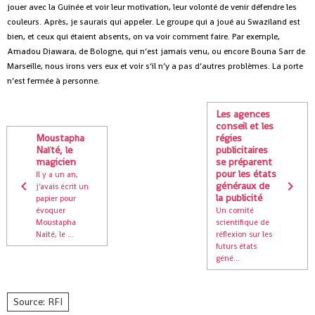
jouer avec la Guinée et voir leur motivation, leur volonté de venir défendre les
couleurs. Après, je saurais qui appeler. Le groupe qui a joué au Swaziland est
bien, et ceux qui étaient absents, on va voir comment faire. Par exemple,
Amadou Diawara, de Bologne, qui n’est jamais venu, ou encore Bouna Sarr de
Marseille, nous irons vers eux et voir s’il n’y a pas d’autres problèmes. La porte
n’est fermée à personne.
Les agences
conseil et les
Moustapha
régies
Naïté, le
publicitaires
magicien
se préparent
pour les états
Il y a un an,
généraux de
j'avais écrit un
la publicité
papier pour
évoquer
Un comité
Moustapha
scientifique de
Naité, le ...
réflexion sur les
futurs états
géné...
Source: RFI