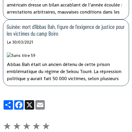
américain dresse un bilan accablant de l’année écoulée :
arrestations arbitraires, mauvaises conditions dans les
prisons… Le département d’État américain confirme
dans ce rapport paru cette semaine les
Guinée: mort d’Abbas Bah, figure de l'exigence de justice pour
dysfonctionnements pointés du doigt ces derniers mois
les victimes du camp Boiro
par plusieurs organisations de défense des droits de
Le 30/03/2021
l’homme.
Abbas Bah était un ancien détenu de cette prison
emblématique du régime de Sekou Touré. La répression
politique y aurait fait 50 000 victimes, selon plusieurs
ONG dont Amnesty International. Abbas Bah y avait été
détenu deux ans, sur les sept passés en prison entre 1971
et 1978.
Partager
Facebook
X
Email
★
★
★
★
★