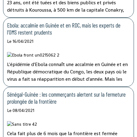
23 ans, ont été tuées et des biens publics et privés
détruits à Kouroussa, à 500 km de la capitale Conakry,
dans l'est de la Guinée, lors de heurts entre des
orpailleurs et les forces de l'ordre, samedi 17 avril. Ces
Ebola: accalmie en Guinée et en RDC, mais les experts de
heurts ont éclaté lors de protestations d'orpailleurs
l'OMS restent prudents
guinéens accusant les autorités guinéennes de les avoir
Le 16/04/2021
dépossédés d'une mine artisanale au profit d'exploitants
burkinabè.
L'épidémie d'Ebola connaît une accalmie en Guinée et en
République démocratique du Congo, les deux pays où le
virus a fait sa réapparition en début d'année. Mais les
experts de l'OMS Afrique restent très prudents car ils
manquent encore d'indicateurs fiables sur son évolution.
Sénégal-Guinée : les commerçants alertent sur la fermeture
L'épidémie d'Ebola connaît une accalmie en Guinée et en
prolongée de la frontière
République démocratique du Congo, les deux pays où le
Le 08/04/2021
virus a fait sa réapparition en début d'année. Mais les
experts de l'OMS Afrique restent très prudents car ils
manquent encore d'indicateurs fiables sur son évolution.
Cela fait plus de 6 mois que la frontière est fermée