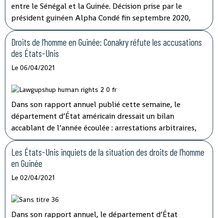
entre le Sénégal et la Guinée. Décision prise par le
président guinéen Alpha Condé fin septembre 2020,
avant la présidentielle qui a mené à sa réélection. Motif
avancé : « raisons de sécurité ». La commission de la
Droits de l’homme en Guinée: Conakry réfute les accusations
Cédéao a appelé la semaine dernière à la poursuite « des
des États-Unis
discussions bilatérales en cours » entre Dakar et Conakry
Le 06/04/2021
pour la réouverture de la frontière. Une situation
incompréhensible pour les commerçants et
transporteurs de part et d’autre, durement touchés.
Dans son rapport annuel publié cette semaine, le
département d’État américain dressait un bilan
accablant de l’année écoulée : arrestations arbitraires,
mauvaises conditions dans les prisons… Mais pour le
ministre de l'Information et de la communication de
Les États-Unis inquiets de la situation des droits de l’homme
Conakry, Amara Somparé ce rapport manque de sérieux.
en Guinée
Le 02/04/2021
Dans son rapport annuel, le département d’État