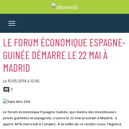
LE FORUM ÉCONOMIQUE ESPAGNE-
GUINÉE DÉMARRE LE 22 MAI À
MADRID
Le 15/05/2014
à 12:06
0
Le forum économique Espagne-Guinée, qui réunira des investisseurs
privés guinéens et espagnols, s’ouvre le 22 mai prochain à Madrid, a
appris APA mercredi à Conakry. A la veille de ce rendez-vous, l’Agence