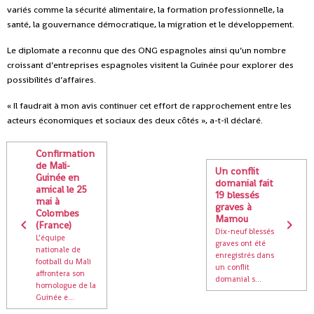
variés comme la sécurité alimentaire, la formation professionnelle, la
santé, la gouvernance démocratique, la migration et le développement.
Le diplomate a reconnu que des ONG espagnoles ainsi qu’un nombre
croissant d’entreprises espagnoles visitent la Guinée pour explorer des
possibilités d’affaires.
« Il faudrait à mon avis continuer cet effort de rapprochement entre les
acteurs économiques et sociaux des deux côtés », a-t-il déclaré.
Confirmation
de Mali-
Un conflit
Guinée en
domanial fait
amical le 25
19 blessés
mai à
graves à
Colombes
Mamou
(France)
Dix-neuf blessés
L’équipe
graves ont été
nationale de
enregistrés dans
football du Mali
un conflit
affrontera son
domanial s...
homologue de la
Guinée e...