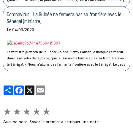
il y a une semaine. « Elle a été conduite et isolée au Centre de traitement de
Nongo », a-t-il indiqué.
Coronavirus : La Guinée ne fermera pas sa frontière avec le
Sénégal (ministre)
Le 04/03/2020
Le ministre guinéen de la Santé Colonel Remy Lamah, a indiqué ce mardi,
dans une radio de la place, que la Guinée ne fermera pas sa frontière avec
le Sénégal.
« Nous n’allons pas fermer la frontière avec le Sénégal. Le pays
est signataire du règlement sanitaire international. Ce n’est pas parce que
le Sénégal avait fermé sa frontière pendant Ebola, que nous allons aussi
fermer la nôtre », a-t-il souligné, tout en indiquant que des mesures sont
Partager
Facebook
X
Email
prises pour éviter ce virus en Guinée.
★
★
★
★
★
Aucune note. Soyez le premier à attribuer une note !