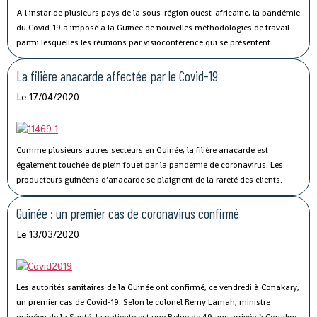
A l'instar de plusieurs pays de la sous-région ouest-africaine, la pandémie
du Covid-19 a imposé à la Guinée de nouvelles méthodologies de travail
parmi lesquelles les réunions par visioconférence qui se présentent
comme un véritable défi technologique pour les autorités guinéennes.
La filière anacarde affectée par le Covid-19
Le 17/04/2020
Comme plusieurs autres secteurs en Guinée, la filière anacarde est
également touchée de plein fouet par la pandémie de coronavirus.
Les
producteurs guinéens d’anacarde se plaignent de la rareté des clients.
Lancée le 02 avril dernier, par le ministère du Commerce, la campagne de
commercialisation de l’anacarde n’a pas connu son affluence habituelle à
Guinée : un premier cas de coronavirus confirmé
cause de la crise sanitaire qui secoue le monde.
Le 13/03/2020
Les autorités sanitaires de la Guinée ont confirmé, ce vendredi à Conakary,
un premier cas de Covid-19.
Selon le colonel Remy Lamah, ministre
guinéen de la Santé, la patiente est une Belge de 49 ans arrivée à Conakry,