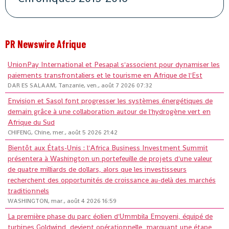
PR Newswire Afrique
UnionPay International et Pesapal s'associent pour dynamiser les
paiements transfrontaliers et le tourisme en Afrique de l'Est
DAR ES SALAAM, Tanzanie, ven., août 7 2026 07:32
Envision et Sasol font progresser les systèmes énergétiques de
demain grâce à une collaboration autour de l'hydrogène vert en
Afrique du Sud
CHIFENG, Chine, mer., août 5 2026 21:42
Bientôt aux États-Unis : l'Africa Business Investment Summit
présentera à Washington un portefeuille de projets d'une valeur
de quatre milliards de dollars, alors que les investisseurs
recherchent des opportunités de croissance au-delà des marchés
traditionnels
WASHINGTON, mar., août 4 2026 16:59
La première phase du parc éolien d'Ummbila Emoyeni, équipé de
turbines Goldwind, devient opérationnelle, marquant une étape