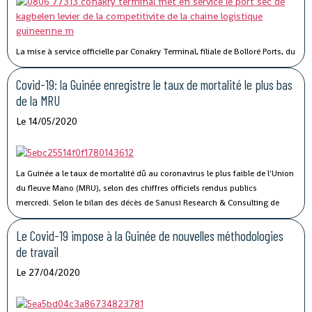
La mise à service officielle par Conakry Terminal, filiale de Bolloré Ports, du
port sec de Kagbelen, permettra « l’amélioration des performances et la
compétitivité du Port Autonome de Conakry ».« Le développement du port
Covid-19: la Guinée enregistre le taux de mortalité le plus bas
sec de Kagbelen répond au double défi de la gestion optimale des espaces
de la MRU
de stockage du terminal à conteneurs et de la célérité des services de
Le 14/05/2020
livraison des véhicules. En complément des nouveaux portiques de parc
que Conakry Terminal vient de mettre en service, ce nouveau port sec
permettra l’amélioration des performances et la compétitivité du Port
Autonome de Conakry, », a déclaré Madame Traoré Tahirou Barry,
La Guinée a le taux de mortalité dû au coronavirus le plus faible de l'Union
Directrice générale de Conakry Terminal.
du fleuve Mano (MRU), selon des chiffres officiels rendus publics
mercredi.
Selon le bilan des décès de Sanusi Research & Consulting de
l’Union, qui regroupe la Côte d’Ivoire, la Guinée, le Libéria et la Sierra Leone,
73 personnes ont succombé au Covid-19.
Le Covid-19 impose à la Guinée de nouvelles méthodologies
de travail
Le 27/04/2020