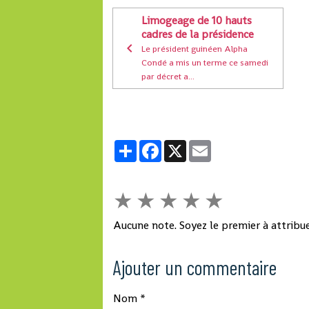
Limogeage de 10 hauts
cadres de la présidence
Le président guinéen Alpha
Condé a mis un terme ce samedi
par décret a...
Partager
Facebook
X
Email
★
★
★
★
★
Aucune note. Soyez le premier à attribue
Ajouter un commentaire
Nom