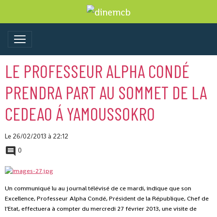
LE PROFESSEUR ALPHA CONDÉ
PRENDRA PART AU SOMMET DE LA
CEDEAO Á YAMOUSSOKRO
Le 26/02/2013
à 22:12
0
Un communiqué lu au journal télévisé de ce mardi, indique que son
Excellence, Professeur Alpha Condé, Président de la République, Chef de
l’Etat, effectuera à compter du mercredi 27 février 2013, une visite de