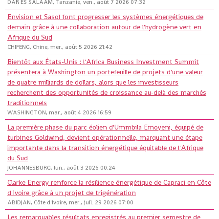
DAR ES SALAAM, Tanzanie, ven., août 7 2026 07:32
Envision et Sasol font progresser les systèmes énergétiques de
demain grâce à une collaboration autour de l'hydrogène vert en
Afrique du Sud
CHIFENG, Chine, mer., août 5 2026 21:42
Bientôt aux États-Unis : l'Africa Business Investment Summit
présentera à Washington un portefeuille de projets d'une valeur
de quatre milliards de dollars, alors que les investisseurs
recherchent des opportunités de croissance au-delà des marchés
traditionnels
WASHINGTON, mar., août 4 2026 16:59
La première phase du parc éolien d'Ummbila Emoyeni, équipé de
turbines Goldwind, devient opérationnelle, marquant une étape
importante dans la transition énergétique équitable de l'Afrique
du Sud
JOHANNESBURG, lun., août 3 2026 00:24
Clarke Energy renforce la résilience énergétique de Capraci en Côte
d'Ivoire grâce à un projet de trigénération
ABIDJAN, Côte d'Ivoire, mer., juil. 29 2026 07:00
Les remarquables résultats enregistrés au premier semestre de