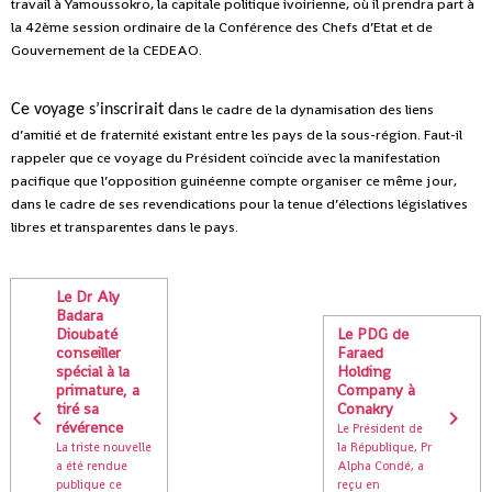
travail à Yamoussokro, la capitale politique ivoirienne, où il prendra part à
la 42ème session ordinaire de la Conférence des Chefs d’Etat et de
Gouvernement de la CEDEAO.
ans le cadre de la dynamisation des liens
Ce voyage s’inscrirait d
d’amitié et de fraternité existant entre les pays de la sous-région.
Faut-il
rappeler que ce voyage du Président coïncide avec la manifestation
pacifique que l’opposition guinéenne compte organiser ce même jour,
dans le cadre de ses revendications pour la tenue d’élections législatives
libres et transparentes dans le pays.
Le Dr Aly
Badara
Dioubaté
Le PDG de
conseiller
Faraed
spécial à la
Holding
primature, a
Company à
tiré sa
Conakry
révérence
Le Président de
La triste nouvelle
la République, Pr
a été rendue
Alpha Condé, a
publique ce
reçu en