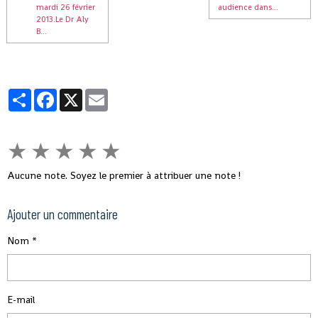
mardi 26 février
audience dans...
2013.Le Dr Aly
B...
Partager
Facebook
X
Email
★
★
★
★
★
Aucune note. Soyez le premier à attribuer une note !
Ajouter un commentaire
Nom
E-mail