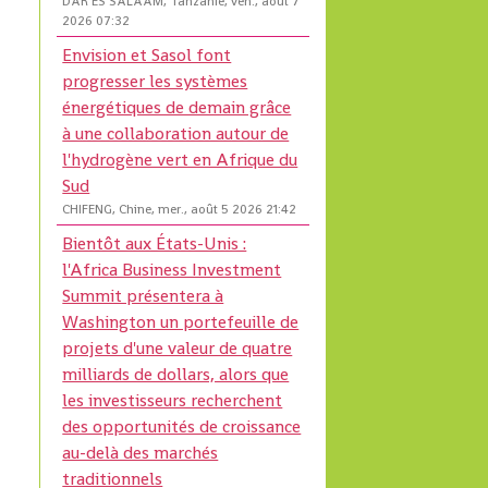
DAR ES SALAAM, Tanzanie, ven., août 7
2026 07:32
Envision et Sasol font
progresser les systèmes
énergétiques de demain grâce
à une collaboration autour de
l'hydrogène vert en Afrique du
Sud
CHIFENG, Chine, mer., août 5 2026 21:42
Bientôt aux États-Unis :
l'Africa Business Investment
Summit présentera à
Washington un portefeuille de
projets d'une valeur de quatre
milliards de dollars, alors que
les investisseurs recherchent
des opportunités de croissance
au-delà des marchés
traditionnels