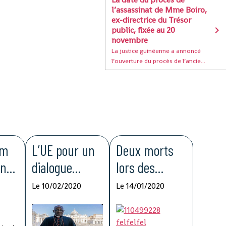
l’assassinat de Mme Boiro,
ex-directrice du Trésor
public, fixée au 20
novembre
La justice guinéenne a annoncé
l’ouverture du procès de l’ancie...
um
L’UE pour un
Deux morts
onn
dialogue
lors des
ée,
"inclusif" en
manifestation
Le 10/02/2020
Le 14/01/2020
Guinée
s du FNDC en
Guinée