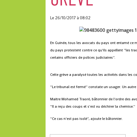
Le 26/10/2017
à 08:02
En Guinée, tous les avocats du pays ont entamé ce 
du pays protestent contre ce qu'ils appellent ''les tr
certains officiers de polices judiciaires''.
Cette grève a paralysé toutes les activités dans les c
''Le tribunal est fermé'' constate un usager. Un autr
Maitre Mohamed Traoré, bâtonnier de l'ordre des avo
''Il a reçu des coups et s'est vu déchirer la chemise.''
''Ce cas n'est pas isolé'', ajoute le bâtonnier.