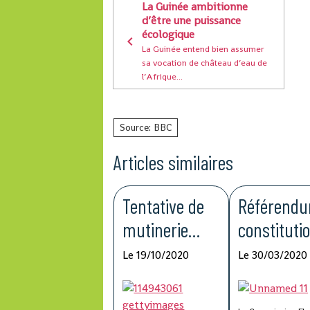
La Guinée ambitionne
d’être une puissance
écologique
La Guinée entend bien assumer
sa vocation de château d’eau de
l’Afrique...
Source: BBC
Articles similaires
Tentative de
Référend
mutinerie
constituti
dans le camp
el en Guin
Le 19/10/2020
Le 30/03/2020
de Kindia en
le ''Oui''
Guinée
l'emporte