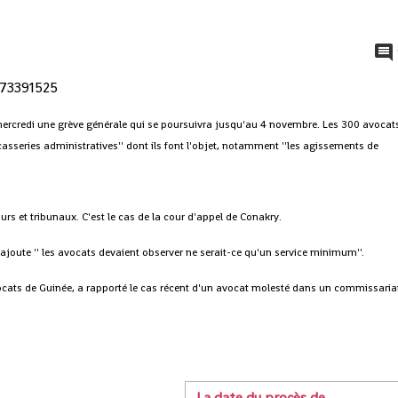
mercredi une grève générale qui se poursuivra jusqu'au 4 novembre.
Les 300 avocat
acasseries administratives'' dont ils font l'objet, notamment ''les agissements de
ours et tribunaux.
C'est le cas de la cour d'appel de Conakry.
e ajoute '' les avocats devaient observer ne serait-ce qu'un service minimum''.
cats de Guinée, a rapporté le cas récent d'un avocat molesté dans un commissaria
La date du procès de