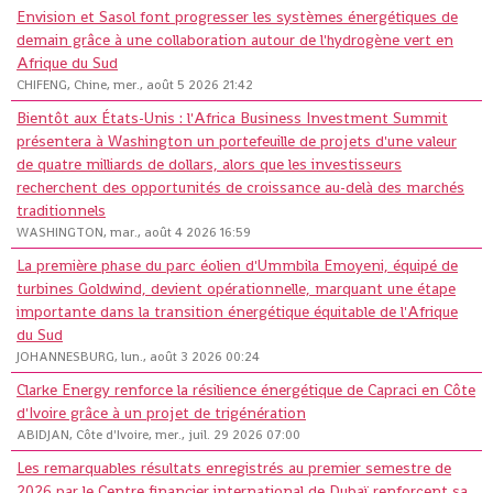
Envision et Sasol font progresser les systèmes énergétiques de
demain grâce à une collaboration autour de l'hydrogène vert en
Afrique du Sud
CHIFENG, Chine, mer., août 5 2026 21:42
Bientôt aux États-Unis : l'Africa Business Investment Summit
présentera à Washington un portefeuille de projets d'une valeur
de quatre milliards de dollars, alors que les investisseurs
recherchent des opportunités de croissance au-delà des marchés
traditionnels
WASHINGTON, mar., août 4 2026 16:59
La première phase du parc éolien d'Ummbila Emoyeni, équipé de
turbines Goldwind, devient opérationnelle, marquant une étape
importante dans la transition énergétique équitable de l'Afrique
du Sud
JOHANNESBURG, lun., août 3 2026 00:24
Clarke Energy renforce la résilience énergétique de Capraci en Côte
d'Ivoire grâce à un projet de trigénération
ABIDJAN, Côte d'Ivoire, mer., juil. 29 2026 07:00
Les remarquables résultats enregistrés au premier semestre de
2026 par le Centre financier international de Dubaï renforcent sa