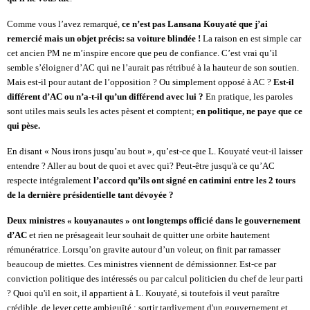
Comme vous l’avez remarqué,
ce n’est pas Lansana Kouyaté que j’ai
remercié mais un objet précis: sa voiture blindée !
La raison en est simple car
cet ancien PM ne m’inspire encore que peu de confiance. C’est vrai qu’il
semble s’éloigner d’AC qui ne l’aurait pas rétribué à la hauteur de son soutien.
Mais est-il pour autant de l’opposition ? Ou simplement opposé à AC ?
Est-il
différent d’AC ou n’a-t-il qu’un différend avec lui ?
En pratique, les paroles
sont utiles mais seuls les actes pèsent et comptent;
en politique, ne paye que ce
qui pèse.
En disant « Nous irons jusqu’au bout », qu’est-ce que L. Kouyaté veut-il laisser
entendre ? Aller au bout de quoi et avec qui? Peut-être jusqu'à ce qu’AC
respecte intégralement
l’accord qu’ils ont signé en catimini entre les 2 tours
de la dernière présidentielle tant dévoyée ?
D
eux ministres « kouyanautes » ont longtemps officié dans le gouvernement
d’AC
et rien ne présageait leur souhait de quitter une orbite hautement
rémunératrice. Lorsqu’on gravite autour d’un voleur, on finit par ramasser
beaucoup de miettes. Ces ministres viennent de démissionner. Est-ce par
conviction politique des intéressés ou par calcul politicien du chef de leur parti
? Quoi qu'il en soit, il appartient à L. Kouyaté, si toutefois il veut paraître
crédible, de lever cette ambiguïté : sortir tardivement d'un gouvernement et