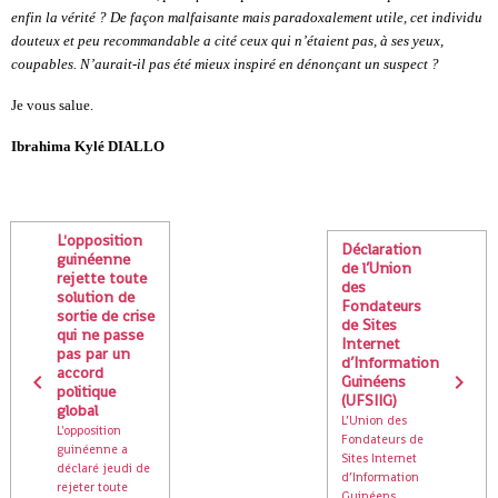
enfin la vérité ? De façon malfaisante mais paradoxalement utile, cet individu
douteux et peu recommandable a cité ceux qui n’étaient pas, à ses yeux,
coupables. N’aurait-il pas été mieux inspiré en dénonçant un suspect ?
Je vous salue.
Ibrahima Kylé DIALLO
L'opposition
Déclaration
guinéenne
de l’Union
rejette toute
des
solution de
Fondateurs
sortie de crise
de Sites
qui ne passe
Internet
pas par un
d’Information
accord
Guinéens
politique
(UFSIIG)
global
L’Union des
L'opposition
Fondateurs de
guinéenne a
Sites Internet
déclaré jeudi de
d’Information
rejeter toute
Guinéens