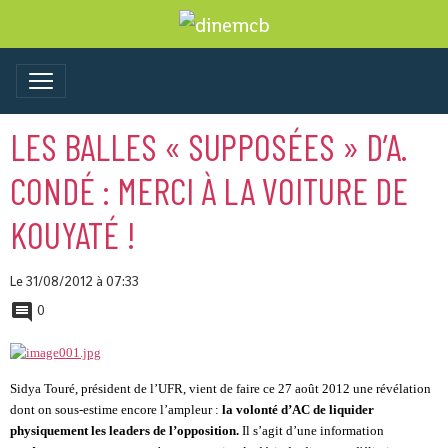
LES BALLES « SUPPOSÉES » D’A.
CONDÉ : MERCI À LA VOITURE DE
KOUYATÉ !
Le 31/08/2012
à 07:33
0
Sidya Touré, président de l’UFR, vient de faire ce 27 août 2012 une révélation
dont on sous-estime encore l’ampleur :
la volonté d’AC de liquider
physiquement les leaders de l’opposition.
Il s’agit d’une information