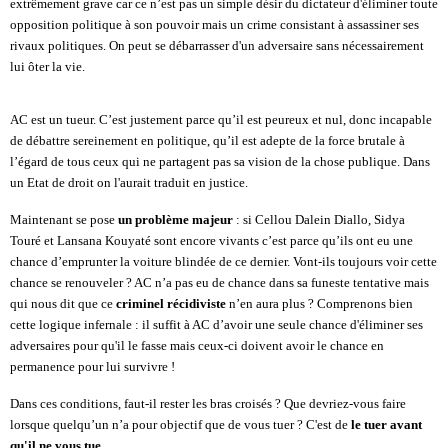
extrêmement grave car ce n’est pas un simple désir du dictateur d'éliminer toute
opposition politique à son pouvoir mais un crime consistant à assassiner ses
rivaux politiques. On peut se débarrasser d'un adversaire sans nécessairement
lui ôter la vie.
AC est un tueur. C’est justement parce qu’il est peureux et nul, donc incapable
de débattre sereinement en politique, qu’il est adepte de la force brutale à
l’égard de tous ceux qui ne partagent pas sa vision de la chose publique. Dans
un Etat de droit on l'aurait traduit en justice.
Maintenant se pose
un problème majeur
: si Cellou Dalein Diallo, Sidya
Touré et Lansana Kouyaté sont encore vivants c’est parce qu’ils ont eu une
chance d’emprunter la voiture blindée de ce dernier. Vont-ils toujours voir cette
chance se renouveler ? AC n’a pas eu de chance dans sa funeste tentative mais
qui nous dit que ce
criminel récidiviste
n’en aura plus ? Comprenons bien
cette logique infernale : il suffit à AC d’avoir une seule chance d'éliminer ses
adversaires pour qu'il le fasse mais ceux-ci doivent avoir le chance en
permanence pour lui survivre !
Dans ces conditions, faut-il rester les bras croisés ? Que devriez-vous faire
lorsque quelqu’un n’a pour objectif que de vous tuer ? C'est de
le tuer avant
qu'il ne vous tue
.