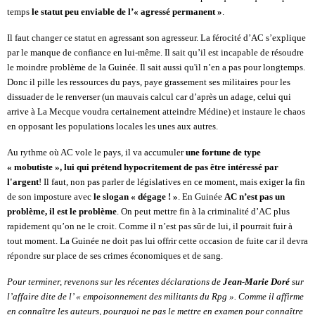
temps
le statut peu enviable de l’« agressé permanent »
.
Il faut changer ce statut en agressant son agresseur. La férocité d’AC s’explique
par le manque de confiance en lui-même. Il sait qu’il est incapable de résoudre
le moindre problème de la Guinée. Il sait aussi qu'il n’en a pas pour longtemps.
Donc il pille les ressources du pays, paye grassement ses militaires pour les
dissuader de le renverser (un mauvais calcul car d’après un adage, celui qui
arrive à La Mecque voudra certainement atteindre Médine) et instaure le chaos
en opposant les populations locales les unes aux autres.
Au rythme où AC vole le pays, il va accumuler
une fortune de type
« mobutiste », lui qui prétend hypocritement de pas être intéressé par
l'argent
! Il faut, non pas parler de législatives en ce moment, mais exiger la fin
de son imposture avec
le slogan « dégage ! »
. En Guinée
AC n’est pas un
problème, il est le problème
. On peut mettre fin à la criminalité d’AC plus
rapidement qu’on ne le croit. Comme il n’est pas sûr de lui, il pourrait fuir à
tout moment. La Guinée ne doit pas lui offrir cette occasion de fuite car il devra
répondre sur place de ses crimes économiques et de sang.
Pour terminer, revenons sur les récentes déclarations de
Jean-Marie Doré
sur
l’affaire dite de l’ « empoisonnement des militants du Rpg ». Comme il affirme
en connaître les auteurs, pourquoi ne pas le mettre en examen pour connaître