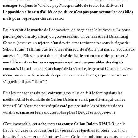
ménager toujours le "chef de pays", responsable de toutes les dérives.
Si
l'opposition a besoin d'alliés de poids, ce n'est pas pour accumuler des kilos
mais pour regrouper des cerveaux.
Pour revenir à la marche de l’opposition, on nage dans le burlesque. Le porte-
parole (plutôt haut-parleur) du gouvernement, un certain Albert Damantang
Camara (serait-ce un rejeton d’un des sinistres tortionnaires sous le règne de
Sékou Touré ?) affirme que les forces d'insécurité d'AC n’ont pas eu recours aux
armes à feu. Elles auraient donc utilisé
des balles en coton et des pistolets à
eau
!
Ce sont ces balles « supposées » qui sont responsables des dégâts
constatés !
Le ministre d'Etat chargé de la sécurité, le général Camara, ne s’est
même pas donné la peine de s'exprimer sur les violences, et pour cause : ne
s’appelle-t-il pas
"Toto"
?
Plus les mensonges du pouvoir sont gros, plus on fait le forcing dans les
médias. Ainsi le domicile de Cellou Dalein n’aurait pas été attaqué car les
forces d’AC n’ont manœuvré qu’à côté pour peindre les bâtiments de ses
voisins et ramasser leurs ordures ménagères ! De qui se moque-t-on?
C’est incroyable, cet
acharnement contre Cellou Dalein DIALLO
: on le
frappe, on gaze sa concession (provoquant des ténèbres en plein jour !), on
brutalise les siens et on détruit ses biens. Ce leader politique a acquis en peu de