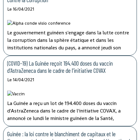
de sécurité sanitaire (ANSS).
Le 16/04/2021
Le gouvernement guinéen s'engage dans la lutte contre
la corruption dans la sphère étatique et dans les
institutions nationales du pays, a annoncé jeudi son
porte-parole, Aboubacar Sylla.
Lors de la session
ordinaire du conseil des ministres tenu par
(COVID-19) La Guinée reçoit 194.400 doses du vaccin
visioconférence, le président Alpha Condé a insisté sur
d'AstraZeneca dans le cadre de l'initiative COVAX
''la cohérence et la complémentarité qui doivent
Le 14/04/2021
caractériser les activités des structures impliquées'' dans
les opérations de lutte contre la corruption.
La Guinée a reçu un lot de 194.400 doses du vaccin
d'AstraZeneca dans le cadre de l'initiative COVAX, a
annoncé ce lundi le ministre guinéen de la Santé,
médécin général Rémy Lamah à la radio nationale.
Guinée : la loi contre le blanchiment de capitaux et le