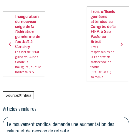
Trois officiels
Inauguration
guinéens
du nouveau
attendus au
siège de la
Congrès de la
fédération
FIFA à Sao
guinéenne de
Paulo au
football à
Brésil
Conakry
Trois
Le Chef de l’Etat
responsables de
guinéen, Alpha
la Fédération
Condé, a
guinéenne de
inauguré jeudi le
football
nouveau si&...
(FEGUIFOOT)
s&rsquo...
Source:Xinhua
Articles similaires
Le mouvement syndical demande une augmentation des
salaire et de pension de retraite