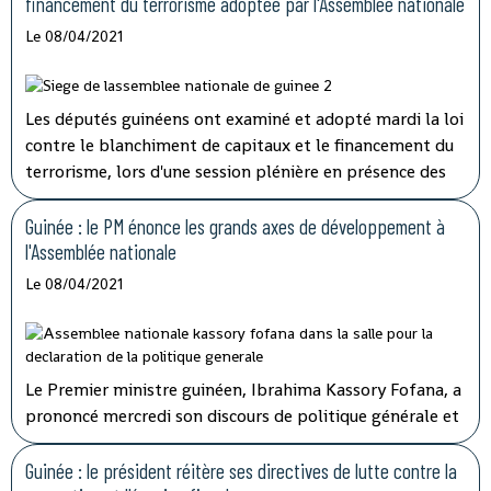
financement du terrorisme adoptée par l'Assemblée nationale
Le 08/04/2021
Les députés guinéens ont examiné et adopté mardi la loi
contre le blanchiment de capitaux et le financement du
terrorisme, lors d'une session plénière en présence des
membres du gouvernement.
Guinée : le PM énonce les grands axes de développement à
l'Assemblée nationale
Le 08/04/2021
Le Premier ministre guinéen, Ibrahima Kassory Fofana, a
prononcé mercredi son discours de politique générale et
d'orientation devant les 108 députés présents sur les 114
que compte l'hémicycle guinéen.
Guinée : le président réitère ses directives de lutte contre la