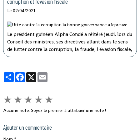
corruption et l'évasion fiscale
Le 02/04/2021
Le président guinéen Alpha Condé a réitéré jeudi, lors du
Conseil des ministres, ses directives allant dans le sens
de lutter contre la corruption, la fraude, l'évasion fiscale,
le népotisme, le laisser-aller et tous ces fléaux qui
gangrènent l'administration et empêchent le
développement rapide de son pays.
Partager
Facebook
X
Email
★
★
★
★
★
Aucune note. Soyez le premier à attribuer une note !
Ajouter un commentaire
Nom