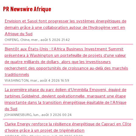
PR Newswire Afrique
Envision et Sasol font progresser les systèmes énergétiques de
demain grâce à une collaboration autour de l'hydrogène vert en
Afrique du Sud
CHIFENG, Chine, mer., août 5 2026 21:42
Bientôt aux États-Unis : l'Africa Business Investment Summit
présentera à Washington un portefeuille de projets d'une valeur
de quatre milliards de dollars, alors que les investisseurs
recherchent des opportunités de croissance au-delà des marchés
traditionnels
WASHINGTON, mar., août 4 2026 16:59
La première phase du parc éolien d'Ummbila Emoyeni, équipé de
turbines Goldwind, devient opérationnelle, marquant une étape
importante dans la transition énergétique équitable de l'Afrique
du Sud
JOHANNESBURG, lun., août 3 2026 00:24
Clarke Energy renforce la résilience énergétique de Capraci en Côte
d'Ivoire grâce à un projet de trigénération