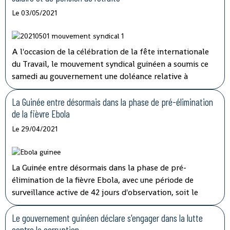
Le 03/05/2021
A l'occasion de la célébration de la fête internationale
du Travail, le mouvement syndical guinéen a soumis ce
samedi au gouvernement une doléance relative à
l'augmentation de salaire et de pension de retraite.
La Guinée entre désormais dans la phase de pré-élimination
de la fièvre Ebola
Le 29/04/2021
La Guinée entre désormais dans la phase de pré-
élimination de la fièvre Ebola, avec une période de
surveillance active de 42 jours d'observation, soit le
double de la période d'incubation du virus, a indiqué
mardi à la télévision nationale, Sory Condé, chargé des
Le gouvernement guinéen déclare s'engager dans la lutte
études au département surveillance à l'Agence nationale
contre la corruption