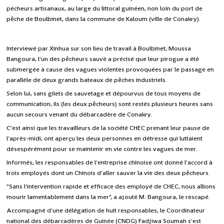
pécheurs artisanaux, au large du littoral guinéen, non loin du port de
pêche de Boulbinet, dans la commune de Kaloum (ville de Conakry).
Interviewé par Xinhua sur son lieu de travail à Boulbinet, Moussa
Bangoura, l'un des pêcheurs sauvé a précisé que leur pirogue a été
submergée à cause des vagues violentes provoquées par le passage en
parallèle de deux grands bateaux de pêches industriels.
Selon lui, sans gilets de sauvetage et dépourvus de tous moyens de
communication, ils (les deux pêcheurs) sont restés plusieurs heures sans
aucun secours venant du débarcadère de Conakry.
C'est ainsi que les travailleurs de la société CHEC prenant leur pause de
l'après-midi, ont aperçu les deux personnes en détresse qui luttaient
désespérément pour se maintenir en vie contre les vagues de mer.
Informés, les responsables de l'entreprise chinoise ont donné l'accord à
trois employés dont un Chinois d'aller sauver la vie des deux pêcheurs.
"Sans l'intervention rapide et efficace des employé de CHEC, nous allions
mourir lamentablement dans la mer", a ajouté M. Bangoura, le rescapé.
Accompagné d'une délégation de huit responsables, le Coordinateur
national des débarcadères de Guinée (CNDG) Fadjiwa Soumah s'est