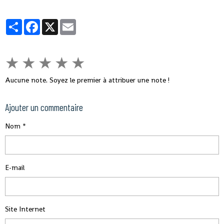
le Sénégal avait fermé sa frontière pendant Ebola, que nous allons aussi
fermer la nôtre », a-t-il souligné, tout en indiquant que des mesures sont
Partager
Facebook
X
Email
prises pour éviter ce virus en Guinée.
★
★
★
★
★
Aucune note. Soyez le premier à attribuer une note !
Ajouter un commentaire
Nom
E-mail
Site Internet