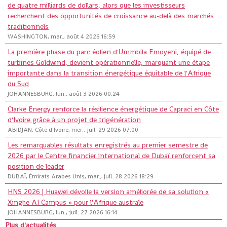
de quatre milliards de dollars, alors que les investisseurs
recherchent des opportunités de croissance au-delà des marchés
traditionnels
WASHINGTON, mar., août 4 2026 16:59
La première phase du parc éolien d'Ummbila Emoyeni, équipé de
turbines Goldwind, devient opérationnelle, marquant une étape
importante dans la transition énergétique équitable de l'Afrique
du Sud
JOHANNESBURG, lun., août 3 2026 00:24
Clarke Energy renforce la résilience énergétique de Capraci en Côte
d'Ivoire grâce à un projet de trigénération
ABIDJAN, Côte d'Ivoire, mer., juil. 29 2026 07:00
Les remarquables résultats enregistrés au premier semestre de
2026 par le Centre financier international de Dubaï renforcent sa
position de leader
DUBAÏ, Émirats Arabes Unis, mar., juil. 28 2026 18:29
HNS 2026 | Huawei dévoile la version améliorée de sa solution «
Xinghe AI Campus » pour l'Afrique australe
JOHANNESBURG, lun., juil. 27 2026 16:14
Plus d'actualités