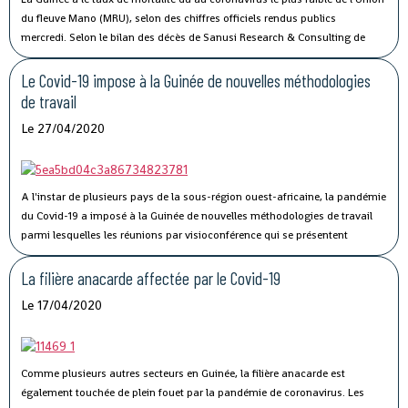
Directrice générale de Conakry Terminal.
du fleuve Mano (MRU), selon des chiffres officiels rendus publics
mercredi.
Selon le bilan des décès de Sanusi Research & Consulting de
l’Union, qui regroupe la Côte d’Ivoire, la Guinée, le Libéria et la Sierra Leone,
73 personnes ont succombé au Covid-19.
Le Covid-19 impose à la Guinée de nouvelles méthodologies
de travail
Le 27/04/2020
A l'instar de plusieurs pays de la sous-région ouest-africaine, la pandémie
du Covid-19 a imposé à la Guinée de nouvelles méthodologies de travail
parmi lesquelles les réunions par visioconférence qui se présentent
comme un véritable défi technologique pour les autorités guinéennes.
La filière anacarde affectée par le Covid-19
Le 17/04/2020
Comme plusieurs autres secteurs en Guinée, la filière anacarde est
également touchée de plein fouet par la pandémie de coronavirus.
Les