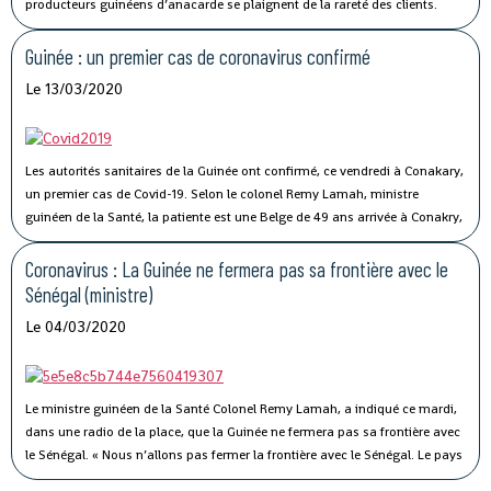
producteurs guinéens d’anacarde se plaignent de la rareté des clients.
Lancée le 02 avril dernier, par le ministère du Commerce, la campagne de
commercialisation de l’anacarde n’a pas connu son affluence habituelle à
Guinée : un premier cas de coronavirus confirmé
cause de la crise sanitaire qui secoue le monde.
Le 13/03/2020
Les autorités sanitaires de la Guinée ont confirmé, ce vendredi à Conakary,
un premier cas de Covid-19.
Selon le colonel Remy Lamah, ministre
guinéen de la Santé, la patiente est une Belge de 49 ans arrivée à Conakry,
il y a une semaine. « Elle a été conduite et isolée au Centre de traitement de
Nongo », a-t-il indiqué.
Coronavirus : La Guinée ne fermera pas sa frontière avec le
Sénégal (ministre)
Le 04/03/2020
Le ministre guinéen de la Santé Colonel Remy Lamah, a indiqué ce mardi,
dans une radio de la place, que la Guinée ne fermera pas sa frontière avec
le Sénégal.
« Nous n’allons pas fermer la frontière avec le Sénégal. Le pays
est signataire du règlement sanitaire international. Ce n’est pas parce que