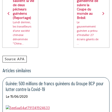
sauvent la vie
guinéenne de
de deux
suivre la
pécheurs
Coupe du
guinéens
monde au
(Reportage)
Brésil
Lundi dernier,
Le
les travailleurs
gouvernement
d'une société
guinéen a prévu
chinoise
d’installer 27
dénommée
écrans géants de
"China...
...
Source: APA
Articles similaires
Guinée: 500 millions de francs guinéens du Groupe BCP pour
lutter contre la Covid-19
Le 15/06/2020