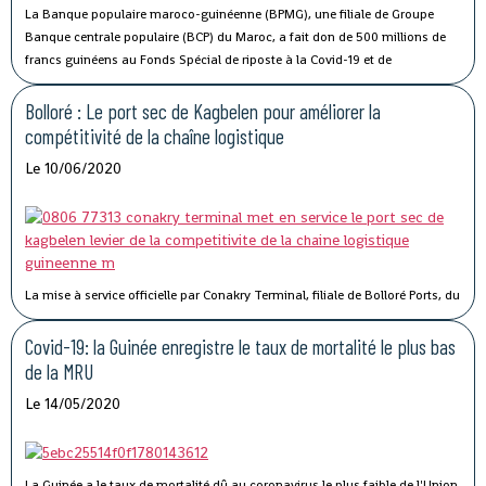
La Banque populaire maroco-guinéenne (BPMG), une filiale de Groupe
Banque centrale populaire (BCP) du Maroc, a fait don de 500 millions de
francs guinéens au Fonds Spécial de riposte à la Covid-19 et de
stabilisation économique de la Guinée.
Bolloré : Le port sec de Kagbelen pour améliorer la
compétitivité de la chaîne logistique
Le 10/06/2020
La mise à service officielle par Conakry Terminal, filiale de Bolloré Ports, du
port sec de Kagbelen, permettra « l’amélioration des performances et la
compétitivité du Port Autonome de Conakry ».« Le développement du port
Covid-19: la Guinée enregistre le taux de mortalité le plus bas
sec de Kagbelen répond au double défi de la gestion optimale des espaces
de la MRU
de stockage du terminal à conteneurs et de la célérité des services de
Le 14/05/2020
livraison des véhicules. En complément des nouveaux portiques de parc
que Conakry Terminal vient de mettre en service, ce nouveau port sec
permettra l’amélioration des performances et la compétitivité du Port
Autonome de Conakry, », a déclaré Madame Traoré Tahirou Barry,
La Guinée a le taux de mortalité dû au coronavirus le plus faible de l'Union