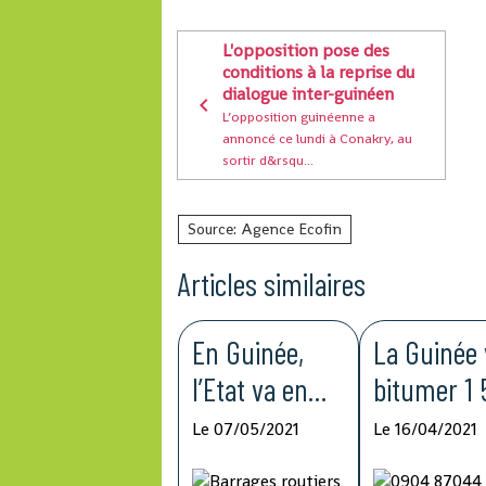
L'opposition pose des
conditions à la reprise du
dialogue inter-guinéen
L’opposition guinéenne a
annoncé ce lundi à Conakry, au
sortir d&rsqu...
Source: Agence Ecofin
Articles similaires
En Guinée,
La Guinée 
l’Etat va en
bitumer 1
guerre contre
km de rou
Le 07/05/2021
Le 16/04/2021
les barrages
dans le ca