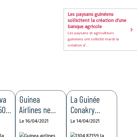
Les paysans guinéens
sollicitent la création d'une
banque agricole
Les paysans et agriculteurs
guinéens ont sollicité mardi la
création d'...
va
Guinea
La Guinée
 500
Airlines ne
Conakry
te
prendra
sollicite le
Le 16/04/2021
Le 14/04/2021
dre
finalement
Sénégal pour