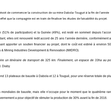
évoit de commencer la construction de sa mine Dabola-Tougué à la fin de l’année
effet que la compagnie est en train de finaliser les études de faisabilité du projet.
an (51% de participation) et la Guinée (49%), est resté en sommeil depuis l’acco
dant, elles ont renouvelé ledit accord de 25 ans l’année dernière, conformément 
nt apporter un soutien financier au projet, dont le coût est estimé à environ 5
ines & Mining Industries Development & Renovation (IMIDRO).
uire un itinéraire de transport de 325 km. Finalement, un espace de 33ha au po
. Diaby.
nd 13 plateaux de bauxite à Dabola et 12 à Tougué, pour une réserve totale de pl
es mondiales de bauxite, mais elle n’occupe pour le moment que le quatrième ra
vernement a pour objectif de stimuler la production de 30% avant la fin de 2016.