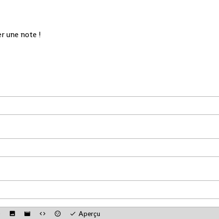
it son
voyages dénommé
tat
domaine maritime
NSIA SONOYA
et portuaire.
ique
disponible sur
r une note !
WhatsApp. En
me. A
recourant par
nction
messages à la
a
souscription sur
tion
NSIA SONOYA, les
ale
souscripteurs se
G)
verront livrer leurs
contrats
nt
d’assurances
e
directement chez
eux.
itime
idant
Aperçu