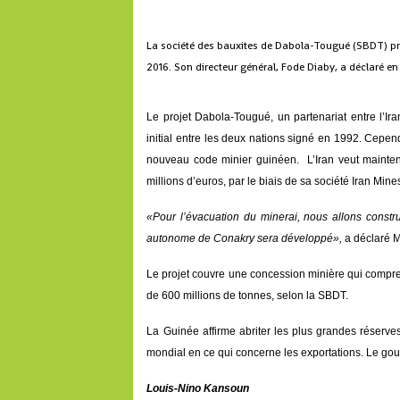
La société des bauxites de Dabola-Tougué (SBDT) pr
2016. Son directeur général, Fode Diaby, a déclaré en 
Le projet Dabola-Tougué, un partenariat entre l’Ir
initial entre les deux nations signé en 1992. Cepen
nouveau code minier guinéen. L’Iran veut maintena
millions d’euros, par le biais de sa société Iran M
«Pour l’évacuation du minerai, nous allons constr
autonome de Conakry sera développé»,
a déclaré M
Le projet couvre une concession minière qui compre
de 600 millions de tonnes, selon la SBDT.
La Guinée affirme abriter les plus grandes réserv
mondial en ce qui concerne les exportations. Le gou
Louis-Nino Kansoun