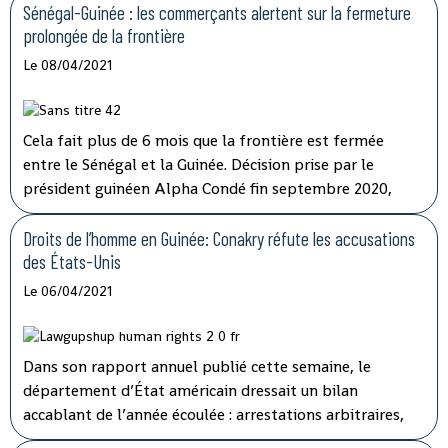
manquent encore d'indicateurs fiables sur son évolution.
Sénégal-Guinée : les commerçants alertent sur la fermeture
L'épidémie d'Ebola connaît une accalmie en Guinée et en
prolongée de la frontière
République démocratique du Congo, les deux pays où le
Le 08/04/2021
virus a fait sa réapparition en début d'année. Mais les
experts de l'OMS Afrique restent très prudents car ils
manquent encore d'indicateurs fiables sur son évolution.
Cela fait plus de 6 mois que la frontière est fermée
entre le Sénégal et la Guinée. Décision prise par le
président guinéen Alpha Condé fin septembre 2020,
avant la présidentielle qui a mené à sa réélection. Motif
avancé : « raisons de sécurité ». La commission de la
Droits de l’homme en Guinée: Conakry réfute les accusations
Cédéao a appelé la semaine dernière à la poursuite « des
des États-Unis
discussions bilatérales en cours » entre Dakar et Conakry
Le 06/04/2021
pour la réouverture de la frontière. Une situation
incompréhensible pour les commerçants et
transporteurs de part et d’autre, durement touchés.
Dans son rapport annuel publié cette semaine, le
département d’État américain dressait un bilan
accablant de l’année écoulée : arrestations arbitraires,
mauvaises conditions dans les prisons… Mais pour le