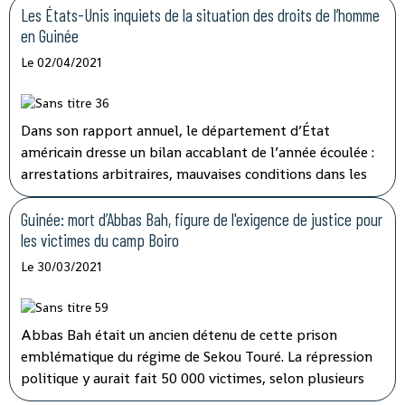
ministre de l'Information et de la communication de
Les États-Unis inquiets de la situation des droits de l’homme
Conakry, Amara Somparé ce rapport manque de sérieux.
en Guinée
Le 02/04/2021
Dans son rapport annuel, le département d’État
américain dresse un bilan accablant de l’année écoulée :
arrestations arbitraires, mauvaises conditions dans les
prisons… Le département d’État américain confirme
dans ce rapport paru cette semaine les
Guinée: mort d’Abbas Bah, figure de l'exigence de justice pour
dysfonctionnements pointés du doigt ces derniers mois
les victimes du camp Boiro
par plusieurs organisations de défense des droits de
Le 30/03/2021
l’homme.
Abbas Bah était un ancien détenu de cette prison
emblématique du régime de Sekou Touré. La répression
politique y aurait fait 50 000 victimes, selon plusieurs
ONG dont Amnesty International. Abbas Bah y avait été