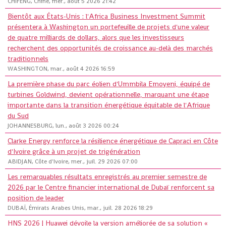
CHIFENG, Chine, mer., août 5 2026 21:42
Bientôt aux États-Unis : l'Africa Business Investment Summit
présentera à Washington un portefeuille de projets d'une valeur
de quatre milliards de dollars, alors que les investisseurs
recherchent des opportunités de croissance au-delà des marchés
traditionnels
WASHINGTON, mar., août 4 2026 16:59
La première phase du parc éolien d'Ummbila Emoyeni, équipé de
turbines Goldwind, devient opérationnelle, marquant une étape
importante dans la transition énergétique équitable de l'Afrique
du Sud
JOHANNESBURG, lun., août 3 2026 00:24
Clarke Energy renforce la résilience énergétique de Capraci en Côte
d'Ivoire grâce à un projet de trigénération
ABIDJAN, Côte d'Ivoire, mer., juil. 29 2026 07:00
Les remarquables résultats enregistrés au premier semestre de
2026 par le Centre financier international de Dubaï renforcent sa
position de leader
DUBAÏ, Émirats Arabes Unis, mar., juil. 28 2026 18:29
HNS 2026 | Huawei dévoile la version améliorée de sa solution «