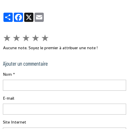
détenu deux ans, sur les sept passés en prison entre 1971
et 1978.
Partager
Facebook
X
Email
★
★
★
★
★
Aucune note. Soyez le premier à attribuer une note !
Ajouter un commentaire
Nom
E-mail
Site Internet