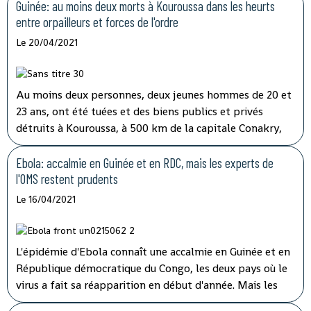
la défense de la Constitution, dénoncé la réforme
Guinée: au moins deux morts à Kouroussa dans les heurts
constitutionnelle qui a permis à Alpha Condé de
entre orpailleurs et forces de l'ordre
briguer et d'obtenir un troisième mandat présidentiel.
Le 20/04/2021
Au moins deux personnes, deux jeunes hommes de 20 et
23 ans, ont été tuées et des biens publics et privés
détruits à Kouroussa, à 500 km de la capitale Conakry,
dans l'est de la Guinée, lors de heurts entre des
orpailleurs et les forces de l'ordre, samedi 17 avril. Ces
Ebola: accalmie en Guinée et en RDC, mais les experts de
heurts ont éclaté lors de protestations d'orpailleurs
l'OMS restent prudents
guinéens accusant les autorités guinéennes de les avoir
Le 16/04/2021
dépossédés d'une mine artisanale au profit d'exploitants
burkinabè.
L'épidémie d'Ebola connaît une accalmie en Guinée et en
République démocratique du Congo, les deux pays où le
virus a fait sa réapparition en début d'année. Mais les
experts de l'OMS Afrique restent très prudents car ils