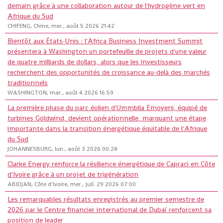
demain grâce à une collaboration autour de l'hydrogène vert en
Afrique du Sud
CHIFENG, Chine, mer., août 5 2026 21:42
Bientôt aux États-Unis : l'Africa Business Investment Summit
présentera à Washington un portefeuille de projets d'une valeur
de quatre milliards de dollars, alors que les investisseurs
recherchent des opportunités de croissance au-delà des marchés
traditionnels
WASHINGTON, mar., août 4 2026 16:59
La première phase du parc éolien d'Ummbila Emoyeni, équipé de
turbines Goldwind, devient opérationnelle, marquant une étape
importante dans la transition énergétique équitable de l'Afrique
du Sud
JOHANNESBURG, lun., août 3 2026 00:24
Clarke Energy renforce la résilience énergétique de Capraci en Côte
d'Ivoire grâce à un projet de trigénération
ABIDJAN, Côte d'Ivoire, mer., juil. 29 2026 07:00
Les remarquables résultats enregistrés au premier semestre de
2026 par le Centre financier international de Dubaï renforcent sa
position de leader