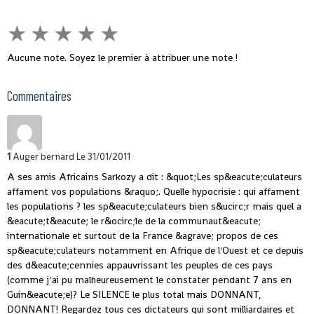
★
★
★
★
★
Aucune note. Soyez le premier à attribuer une note !
Commentaires
1
Auger bernard
Le 31/01/2011
A ses amis Africains Sarkozy a dit : &quot;Les sp&eacute;culateurs
affament vos populations &raquo;. Quelle hypocrisie : qui affament
les populations ? les sp&eacute;culateurs bien s&ucirc;r mais quel a
&eacute;t&eacute; le r&ocirc;le de la communaut&eacute;
internationale et surtout de la France &agrave; propos de ces
sp&eacute;culateurs notamment en Afrique de l'Ouest et ce depuis
des d&eacute;cennies appauvrissant les peuples de ces pays
(comme j'ai pu malheureusement le constater pendant 7 ans en
Guin&eacute;e)? Le SILENCE le plus total mais DONNANT,
DONNANT! Regardez tous ces dictateurs qui sont milliardaires et