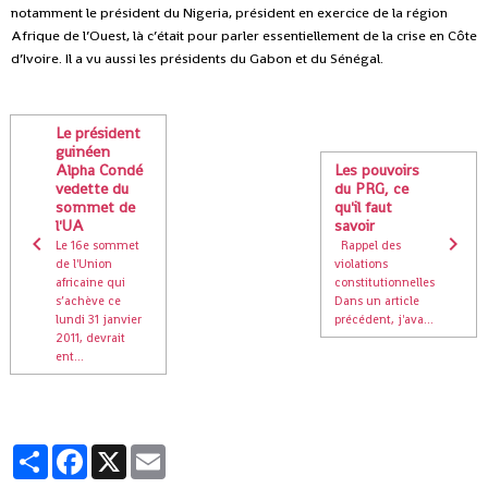
notamment le président du Nigeria, président en exercice de la région
Afrique de l’Ouest, là c’était pour parler essentiellement de la crise en Côte
d’Ivoire. Il a vu aussi les présidents du Gabon et du Sénégal.
Le président
guinéen
Alpha Condé
Les pouvoirs
vedette du
du PRG, ce
sommet de
qu'il faut
l'UA
savoir
Le 16e sommet
Rappel des
de l'Union
violations
africaine qui
constitutionnelles
s’achève ce
Dans un article
lundi 31 janvier
précédent, j'ava...
2011, devrait
ent...
Partager
Facebook
X
Email