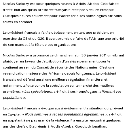
Nicolas Sarkozy est pour quelques heures à Addis-Abeba. Cela faisait
trente-huit ans qu’un président français n’était pas venu en Ethiopie.
Quelques heures seulement pour s’adresser à ses homologues africains
réunis en sommet.
Le président français a fait le déplacement en tant que président en
exercice du G8 et du G20. Il avait promis de faire de l’Afrique une priorité
de son mandat à la tête de ces organisations.
Nicolas Sarkozy a prononcé ce dimanche matin 30 janvier 2011 un vibrant
plaidoyer en faveur de l’attribution d’un siège permanent pour le
continent au sein du Conseil de sécurité des Nations unies. C’est une
revendication majeure des Africains depuis longtemps. Le président
français qui défend aussi une meilleure régulation financière, et
notamment la lutte contre la spéculation sur le marché des matières
premières.
« Les spéculateurs,
a-t-il dit à ses homologues,
affament vos
populations ».
Le président français a évoqué aussi évidemment la situation qui prévaut
en Egypte :
« Nous sommes avec les populations égyptiennes »,
a-t-il dit
en appelant à ne pas user de la violence. Il a ensuite rencontré quelques
uns des chefs d’Etat réunis à Addis-Abeba. Goodluck Jonathan,