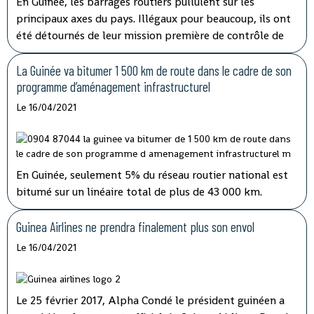
En Guinée, les barrages routiers pullulent sur les
principaux axes du pays. Illégaux pour beaucoup, ils ont
été détournés de leur mission première de contrôle de
sécurité pour devenir des niches de rançonnement. Le
préjudice causé aux transporteurs et aux usagers de la
La Guinée va bitumer 1 500 km de route dans le cadre de son
route est important.
programme d’aménagement infrastructurel
Le 16/04/2021
En Guinée, seulement 5% du réseau routier national est
bitumé sur un linéaire total de plus de 43 000 km.
Jusqu’ici, les fonds alloués à l’entretien routier sont
insuffisants alors que plusieurs axes vitaux du pays sont
Guinea Airlines ne prendra finalement plus son envol
dans un état critique.
Le 16/04/2021
Le 25 février 2017, Alpha Condé le président guinéen a