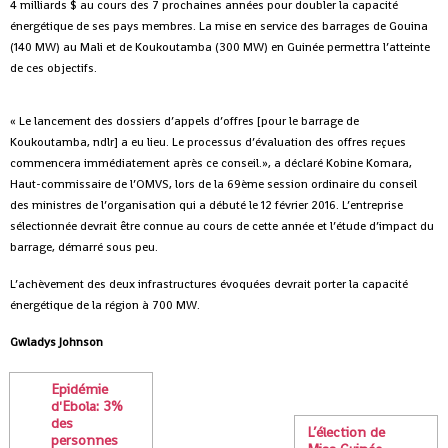
4 milliards $ au cours des 7 prochaines années pour doubler la capacité
énergétique de ses pays membres. La mise en service des barrages de Gouina
(140 MW) au Mali et de Koukoutamba (300 MW) en Guinée permettra l’atteinte
de ces objectifs.
« Le lancement des dossiers d’appels d’offres [pour le barrage de
Koukoutamba, ndlr] a eu lieu. Le processus d’évaluation des offres reçues
commencera immédiatement après ce conseil.», a déclaré Kobine Komara,
Haut-commissaire de l’OMVS, lors de la 69ème session ordinaire du conseil
des ministres de l’organisation qui a débuté le 12 février 2016. L’entreprise
sélectionnée devrait être connue au cours de cette année et l’étude d’impact du
barrage, démarré sous peu.
L’achèvement des deux infrastructures évoquées devrait porter la capacité
énergétique de la région à 700 MW.
Gwladys Johnson
Epidémie
d'Ebola: 3%
des
L’élection de
personnes