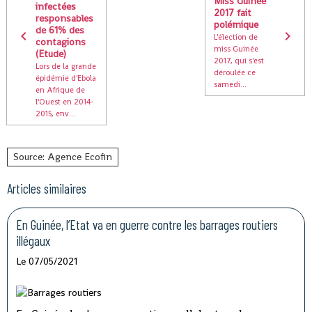
Miss Guinée
infectées
2017 fait
responsables
polémique
de 61% des
L'élection de
contagions
miss Guinée
(Etude)
2017, qui s'est
Lors de la grande
déroulée ce
épidémie d'Ebola
samedi...
en Afrique de
l'Ouest en 2014-
2015, env...
Source: Agence Ecofin
Articles similaires
En Guinée, l’Etat va en guerre contre les barrages routiers
illégaux
Le 07/05/2021