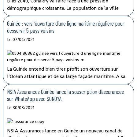
D’ici 2040, Conakry va faire face à une pression
démographique croissante. La population de la ville
pourrait atteindre 5,5 millions d’habitants à cet horizon
contre 2,7 millions actuellement. Le système de
Guinée : vers l’ouverture d’une ligne maritime régulière pour
transports en commun actuellement déployé a
desservir 5 pays voisins
montré ses limites.
Le 07/04/2021
La Guinée entend bien tirer profit son ouverture sur
l’Océan atlantique et de sa large façade maritime. A sa
prise de fonction en juin 2020, la nouvelle direction de
Société navale Guinéenne (SNG) annonçait le
NSIA Assurances Guinée lance la souscription d’assurances
développement d’une véritable politique de transport
sur WhatsApp avec SONOYA
maritime tout en consolidant les acquis.
Le 30/03/2021
NSIA Assurances lance en Guinée un nouveau canal de