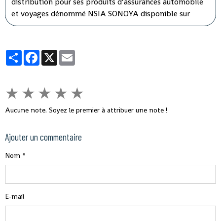
distribution pour ses produits d’assurances automobile
et voyages dénommé NSIA SONOYA disponible sur
WhatsApp. En recourant par messages à la souscription
sur NSIA SONOYA, les souscripteurs se verront livrer
leurs contrats d’assurances directement chez eux.
Partager
Facebook
X
Email
★
★
★
★
★
Aucune note. Soyez le premier à attribuer une note !
Ajouter un commentaire
Nom
E-mail