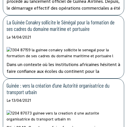
procédé au lancement officiel de Guinea Airlines. Depuis,
le démarrage effectif des opérations commerciales a été
reporté à plusieurs reprises. Le sort de la compagnie a
finalement été tranché par l'Etat qui détenait 20% des
La Guinée Conakry sollicite le Sénégal pour la formation de
parts.
ses cadres du domaine maritime et portuaire
Le 14/04/2021
Dans un contexte où les institutions africaines hésitent à
faire confiance aux écoles du continent pour la
formation de leurs travailleurs, la Guinée Conakry et le
Sénégal concrétisent leur coopération dans le domaine
Guinée : vers la création d’une Autorité organisatrice du
maritime et portuaire.
transport urbain
Le 13/04/2021