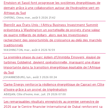
Envision et Sasol font progresser les systèmes énergétiques de
demain grâce à une collaboration autour de l'hydrogène vert en
Afrique du Sud
CHIFENG, Chine, mer., août 5 2026 21:42
Bientôt aux États-Unis : l'Africa Business Investment Summit
présentera à Washington un portefeuille de projets d'une valeur
de quatre milliards de dollars, alors que les investisseurs
recherchent des opportunités de croissance au-delà des marchés
traditionnels
WASHINGTON, mar., août 4 2026 16:59
La première phase du parc éolien d'Ummbila Emoyeni, équipé de
turbines Goldwind, devient opérationnelle, marquant une étape
importante dans la transition énergétique équitable de l'Afrique
du Sud
JOHANNESBURG, lun., août 3 2026 00:24
Clarke Energy renforce la résilience énergétique de Capraci en Côte
d'Ivoire grâce à un projet de trigénération
ABIDJAN, Côte d'Ivoire, mer., juil. 29 2026 07:00
Les remarquables résultats enregistrés au premier semestre de
2026 par le Centre financier international de Dubaï renforcent sa