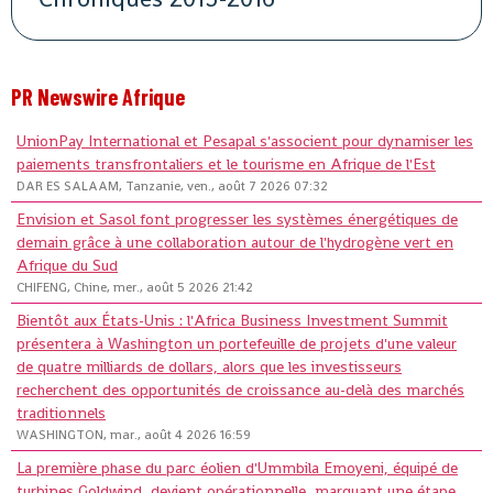
PR Newswire Afrique
UnionPay International et Pesapal s'associent pour dynamiser les
paiements transfrontaliers et le tourisme en Afrique de l'Est
DAR ES SALAAM, Tanzanie, ven., août 7 2026 07:32
Envision et Sasol font progresser les systèmes énergétiques de
demain grâce à une collaboration autour de l'hydrogène vert en
Afrique du Sud
CHIFENG, Chine, mer., août 5 2026 21:42
Bientôt aux États-Unis : l'Africa Business Investment Summit
présentera à Washington un portefeuille de projets d'une valeur
de quatre milliards de dollars, alors que les investisseurs
recherchent des opportunités de croissance au-delà des marchés
traditionnels
WASHINGTON, mar., août 4 2026 16:59
La première phase du parc éolien d'Ummbila Emoyeni, équipé de
turbines Goldwind, devient opérationnelle, marquant une étape