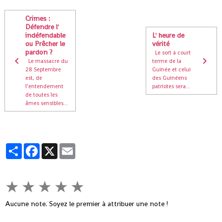
Crimes :
Défendre l'
indéfendable
L' heure de
ou Prêcher le
vérité
pardon ?
Le sort à court
Le massacre du
terme de la
28 Septembre
Guinée et celui
est, de
des Guinéens
l’entendement
patriotes sera...
de toutes les
âmes sensibles...
Partager
Facebook
X
Email
★
★
★
★
★
Aucune note. Soyez le premier à attribuer une note !