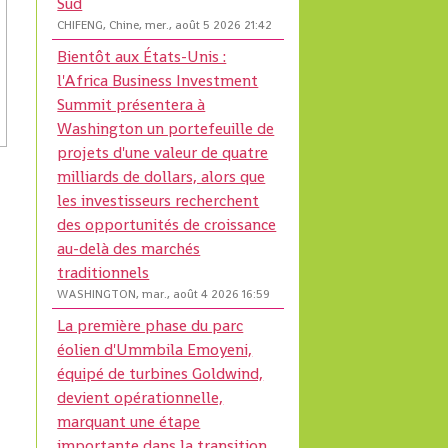
Sud
CHIFENG, Chine, mer., août 5 2026 21:42
Bientôt aux États-Unis :
l'Africa Business Investment
Summit présentera à
Washington un portefeuille de
projets d'une valeur de quatre
milliards de dollars, alors que
les investisseurs recherchent
des opportunités de croissance
au-delà des marchés
traditionnels
WASHINGTON, mar., août 4 2026 16:59
La première phase du parc
éolien d'Ummbila Emoyeni,
équipé de turbines Goldwind,
devient opérationnelle,
marquant une étape
importante dans la transition