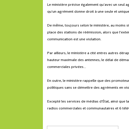
Le ministère précise également qu'avec un seul ag
qu'un agrément donne droit à une seule et uniqu
De même, toujours selon le ministère, au moins six
place des stations de réémission, alors que l'exte
communication est une violation.
Par ailleurs, le ministère a cité entres autres dér
hauteur maximale des antennes, le délai de déma
commerciales privées...
En outre, le ministère rappelle que des promoteur
politiques sans se démettre des agréments en viol
Excepté les services de médias d'État, ainsi que l
radios commerciales et communautaires et 6 télév