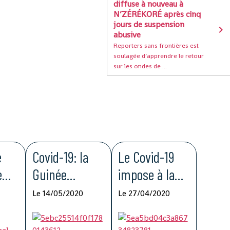
diffuse à nouveau à
N’ZÉRÉKORÉ après cinq
jours de suspension
abusive
Reporters sans frontières est
soulagée d’apprendre le retour
sur les ondes de ...
e
Covid-19: la
Le Covid-19
e
Guinée
impose à la
pour
enregistre le
Guinée de
Le 14/05/2020
Le 27/04/2020
la
taux de
nouvelles
ité
mortalité le
méthodologie