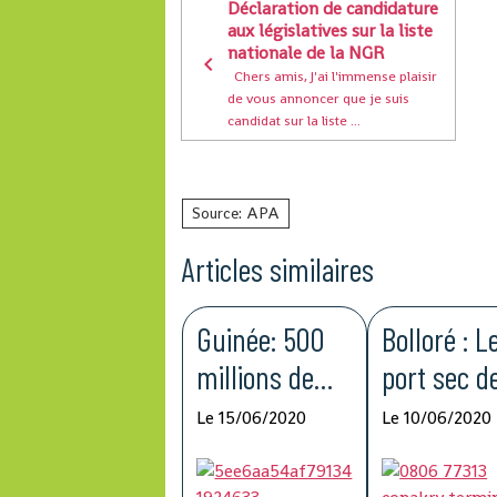
Déclaration de candidature
aux législatives sur la liste
nationale de la NGR
Chers amis, J'ai l'immense plaisir
de vous annoncer que je suis
candidat sur la liste ...
Source: APA
Articles similaires
Guinée: 500
Bolloré : L
millions de
port sec d
francs
Kagbelen 
Le 15/06/2020
Le 10/06/2020
guinéens du
améliorer 
Groupe BCP
compétitiv