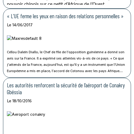
pouvoir chinois sur ce petit d’Afrique de l’Ouest.
« L’UE ferme les yeux en raison des relations personnelles »
Le 14/06/2017
Cellou Dalein Diallo, le Chef de file de l’opposition guinéenne a donné son
avis sur la France. Il a exprimé ses attentes vis-à-vis de ce pays.
« Ce que
j’attends de la France, aujourd’hui, est qu’il y a un instrument que l’Union
Européenne a mis en place, l’accord de Cotonou avec les pays Afrique
caraïbe pacifique (ACP) bénéficiaires de son aide. Elle a eu la sagesse de
contractualiser avec ces pays le respect d’un certain nombre de valeurs : la
Les autorités renforcent la sécurité de l’aéroport de Conakry
démocratie, l’Etat de droit, la protection des droits humains » dit-il.
Gbéssia
Le 18/10/2016