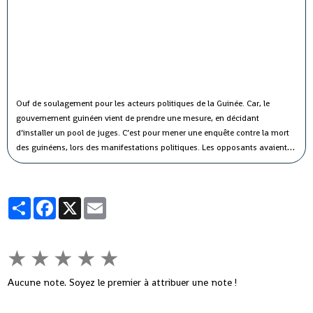
Ouf de soulagement pour les acteurs politiques de la Guinée. Car, le
gouvernement guinéen vient de prendre une mesure, en décidant
d’installer un pool de juges. C’est pour mener une enquête contre la mort
des guinéens, lors des manifestations politiques.
Les opposants avaient
longtemps demandé au gouvernement de diligenter une enquête, pour
savoir les raisons qui ont causé la mort de nombreuses personnes. C’était
l’une des principales exigences de l’Opposition qui est en discussion avec
Partager
Facebook
X
Email
le Gouvernement guinéen depuis une dizaine de jours à Conakry.
★
★
★
★
★
Aucune note. Soyez le premier à attribuer une note !