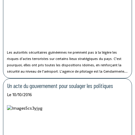
Les autorités sécuritaires guinéennes ne prennent pas à la légère les
risques d’actes terroristes sur certains lieux stratégiques du pays. C’est
pourquoi, elles ont pris toutes les dispositions idoines, en renforçant la
sécurité au niveau de l’aéroport.
L’agence de pilotage est la Gendarmerie
des Transports Aériens (GTA). C’est une unité qui veille minutieusement
sur toute activité illicite (transport de drogue, terrorisme…) au sein de
Un acte du gouvernement pour soulager les politiques
l’Aéroport de Gbessia à Conakry.
Le 10/10/2016