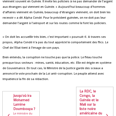
viennent souvent en Guinée. Il invite les policiers à ne pas demander de l’argent
aux étrangers qui viennent en Guinée.
« Aujourd’hui beaucoup d’hommes
d’affaires viennent en Guinée, beaucoup d’étrangers viennent, on doit bien les
recevoir » a dit Alpha Condé. Pour le président guinéen, on ne doit pas leur
demander l’argent à l’aéroport et sur les routes comme le font les policiers.
« On doit les accueillir très bien, c’est important » poursuit-il. A travers ses
propos, Alpha Condé n’a pas du tout apprécié le comportement des flics. Le
Chef de l’Etat tient à l’image de son pays.
Bien entendu, la corruption ne touche pas que la police. Le fléau touche
presque tous secteurs : mines, santé, éducation, etc. Elle est érigée en système
de Gouvernance. En tout cas, le Ministre de la Justice garde des sceaux a
annoncé le vote prochain de la Loi anti-corruption. Le peuple attend avec
impatience la fin de sa rédaction.
La RDC, le
Jusqu'où ira
Congo, la
Mohamed
Guinée et le
Lamine
Mali sur la
Doumbouya ?
liste noire
américaine du
Le ministre du